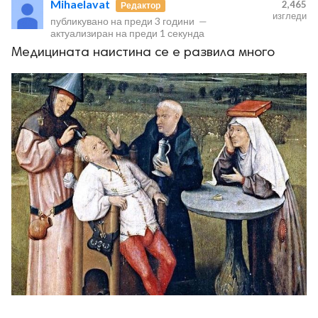
Mihaelavat
2,465
Редактор
изгледи
публикувано на
преди 3 години
—
актуализиран на
преди 1 секунда
Медицината наистина се е развила много
ност
пазени.