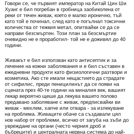
Говори се, че първият император на Китай Цин Ши 
Хуанг е бил погребан в гробница заобиколена от 
реки от течен живак, което е малко иронично, тъй 
като той е починал, след като е погълнал токсични 
количества от тежкия метал, опитвайки се да се 
направи безсмъртен. Този план за безсмъртие 
очевидно не е проработил- той не е доживял до 40 
години.
Живакът е бил използван като антисептик и за 
лечение на кожни заболявания и е бил съставен в 
ежедневни продукти като физиологични разтвори и 
козметика. Ако сте имали нещастието да страдате 
от сифилис, преди пеницилинът да се появи на 
сцената през 40-те години на миналия век, вашият 
лекар вероятно щеше да лекува вашето полово 
предавано заболяване с живак, предписвайки ви 
живак - мехлем, хапче или отвара - за излекуване 
на проблема. Живаците обаче са създавали цял 
нов набор от проблеми, всичко от загуба на зъби до 
увреждане на органи (често черния дроб и 
бъбреците) и централната нервна система до най-