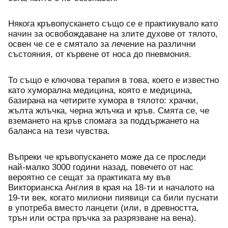
Някога кръвопускането също се е практикувало като 
начин за освобождаване на злите духове от тялото, 
освен че се е смятало за лечение на различни 
състояния, от кървене от носа до пневмония. 
То също е ключова терапия в това, което е известно 
като хуморална медицина, която е медицина, 
базирана на четирите хумора в тялото: храчки, 
жълта жлъчка, черна жлъчка и кръв. Смята се, че 
вземането на кръв спомага за поддържането на 
баланса на тези чувства. 
Въпреки че кръвопускането може да се проследи 
най-малко 3000 години назад, повечето от нас 
вероятно се сещат за практиката му във 
Викторианска Англия в края на 18-ти и началото на 
19-ти век, когато милиони пиявици са били пуснати 
в употреба вместо ланцети (или, в древността, 
трън или остра пръчка за разрязване на вена).