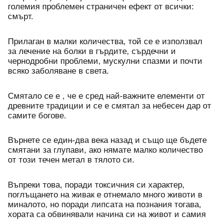
големия проблемен страничен ефект от всички: 
смърт.
Прилаган в малки количества, той се е използвал 
за лечение на болки в гърдите, сърдечни и 
чернодробни проблеми, мускулни спазми и почти 
всяко заболяване в света. 
Смятало се е , че е сред най-важните елементи от 
древните традиции и се е смятал за небесен дар от 
самите богове. 
Върнете се един-два века назад и също ще бъдете 
смятани за глупави, ако нямате малко количество 
от този течен метал в тялото си.
Въпреки това, поради токсичния си характер, 
поглъщането на живак е отнемало много животи в 
миналото, но поради липсата на познания тогава, 
хората са обвинявали начина си на живот и самия 