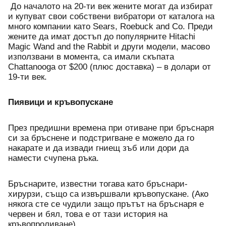
 До началото на 20-ти век жените могат да избират 
и купуват свои собствени вибратори от каталога на 
много компании като Sears, Roebuck and Co. Преди 
жените да имат достъп до популярните Hitachi 
Magic Wand and the Rabbit и други модели, масово 
използвани в момента, са имали скъпата 
Chattanooga от $200 (плюс доставка) – в долари от 
19-ти век. 
Пиявици и кръвопускане
През предишни времена при отиване при бръснаря 
си за бръснене и подстригване е можело да го 
накарате и да извади гниещ зъб или дори да 
намести счупена ръка. 
Бръснарите, известни тогава като бръснари-
хирурзи, също са извършвали кръвопускане. (Ако 
някога сте се чудили защо прътът на бръснаря е 
червен и бял, това е от тази история на 
кръвопроливане).