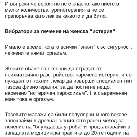
И въпреки че вероятно не е опасно, ако пиете в 
малки количества, уринотерапията не се 
препоръчва като лек за каквото и да било. 
Вибратори за лечение на женска “истерия“
Имало е време, когато всички “знаят” със сигурност, 
че жените нямат оргазъм.
Жените обаче са склонни да страдат от 
психиатрично разстройство, наречено истерия, и се 
нуждаят от техния лекар да извърши специален тип 
тазова физиотерапия, за да постигне нещо, 
наречено "истеричен пароксизъм". На съвременен 
език това е оргазъм.
Тазовите масажи са били популярни много векове - 
започвайки в древна Гърция като ранен метод за 
лечение на "блуждаеща утроба" и продължавайки в 
западната медицинска практика до 20-те години на 