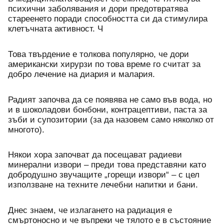
психични заболявания и дори предотвратява 
стареенето поради способността си да стимулира 
клетъчната активност. Ч
Това твърдение е толкова популярно, че дори 
американски хирурзи по това време го считат за 
добро лечение на диария и малария.
Радият започва да се появява не само във вода, но 
и в шоколадови бонбони, контрацептиви, паста за 
зъби и супозитории (за да назовем само няколко от 
многото). 
Някои хора започват да посещават радиеви 
минерални извори – преди това представяни като 
добродушно звучащите „горещи извори“ – с цел 
използване на техните лечебни напитки и бани.
Днес знаем, че излагането на радиация е 
смъртоносно и че въпреки че тялото е в състояние 