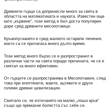
Древните гърци са допринесли много за света в 
областта на математиката и науката. Известен още 
като „кървене“, този метод е бил доста популярен 
дори сред древните месопотамци. 
Кръвопускането е сред малкото остарели лечения, 
които са се прилагаха много дълго време. 
Този метод много бързо се е разпространил в 
различни части на света поради причината, че се е 
смятал за много ефективен. 
От гърците се разпространява в Месопотамия, след 
това при египтяните, маите, ацтеките и други 
големи древни цивилизации. 
Смятало се, че изтичането на малко „лоша кръв“ 
също ще премахне болестта със себе си. 