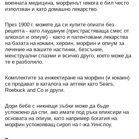
военната медицина, морфинът някога е бил често 
използван и като домашно лекарство. 
През 1900 г. можете да си купите опиати без 
рецепта - като лауданум (пристрастяваща смес от 
алкохол и опиум) - както и патентовани лекарства 
на базата на кокаин, хероин, морфин и опиум за 
лечение на вашите настинки, безсъние, 
менструални спазми и всичко друго, което може да 
те е разболяло. 
Комплектите за инжектиране на морфин (и кокаин) 
се продават в каталога на аптеки като Sears, 
Roebuck and Co и други. 
Дори бебе с никнещи зъбки може да бъде 
успокоено да спи, ако имате под ръка еликсири на 
основата на опиум, като например богатия на 
морфин успокояващ сироп на г-жа Уинслоу.