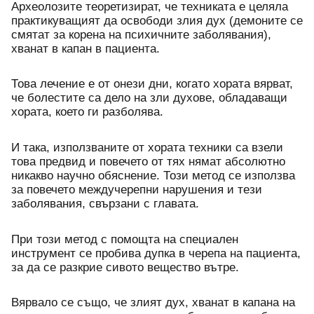
Археолозите теоретизират, че техниката е целяла 
практикуващият да освободи злия дух (демоните се 
смятат за корена на психичните заболявания), 
хванат в капан в пациента.
Това лечение е от онези дни, когато хората вярват, 
че болестите са дело на зли духове, обладаващи 
хората, което ги разболява. 
И така, използваните от хората техники са взели 
това предвид и повечето от тях нямат абсолютно 
никакво научно обяснение. Този метод се използва 
за повечето междучерепни нарушения и тези 
заболявания, свързани с главата. 
При този метод с помощта на специален 
инструмент се пробива дупка в черепа на пациента, 
за да се разкрие сивото вещество вътре. 
Вярвало се също, че злият дух, хванат в капана на 