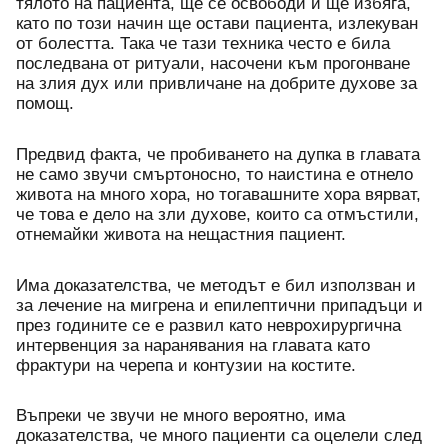
тялото на пациента, ще се освободи и ще избяга, 
като по този начин ще остави пациента, излекуван 
от болестта. Така че тази техника често е била 
последвана от ритуали, насочени към прогонване 
на злия дух или привличане на добрите духове за 
помощ. 
Предвид факта, че пробиването на дупка в главата 
не само звучи смъртоносно, то наистина е отнело 
живота на много хора, но тогавашните хора вярват, 
че това е дело на зли духове, които са отмъстили, 
отнемайки живота на нещастния пациент.
Има доказателства, че методът е бил използван и 
за лечение на мигрена и епилептични припадъци и 
през годините се е развил като неврохирургична 
интервенция за наранявания на главата като 
фрактури на черепа и контузии на костите.
Въпреки че звучи не много вероятно, има 
доказателства, че много пациенти са оцелели след 