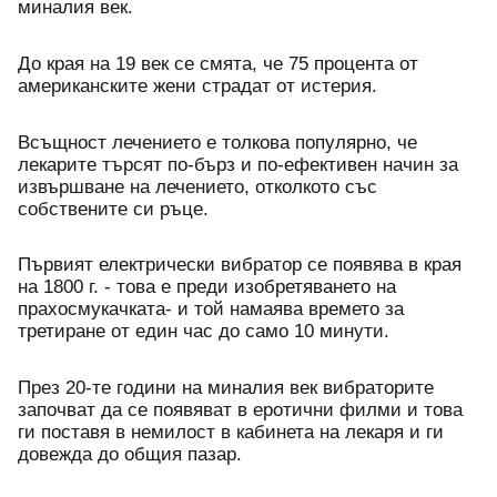
миналия век. 
До края на 19 век се смята, че 75 процента от 
американските жени страдат от истерия. 
Всъщност лечението е толкова популярно, че 
лекарите търсят по-бърз и по-ефективен начин за 
извършване на лечението, отколкото със 
собствените си ръце. 
Първият електрически вибратор се появява в края 
на 1800 г. - това е преди изобретяването на 
прахосмукачката- и той намаява времето за 
третиране от един час до само 10 минути.
През 20-те години на миналия век вибраторите 
започват да се появяват в еротични филми и това 
ги поставя в немилост в кабинета на лекаря и ги 
довежда до общия пазар.