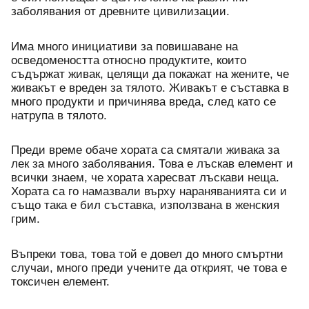
заболявания от древните цивилизации. 
Има много инициативи за повишаване на 
осведомеността относно продуктите, които 
съдържат живак, целящи да покажат на жените, че 
живакът е вреден за тялото. Живакът е съставка в 
много продукти и причинява вреда, след като се 
натрупа в тялото.
Преди време обаче хората са смятали живака за 
лек за много заболявания. Това е лъскав елемент и 
всички знаем, че хората харесват лъскави неща. 
Хората са го намазвали върху нараняванията си и 
също така е бил съставка, използвана в женския 
грим. 
Въпреки това, това той е довел до много смъртни 
случаи, много преди учените да открият, че това е 
токсичен елемент.