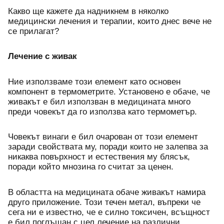
Какво ще кажете да надникнем в няколко 
медицински лечения и терапии, които днес вече не 
се прилагат?
Лечение с живак 
Ние използваме този елемент като основен 
компонент в термометрите. Установено е обаче, че 
живакът е бил използван в медицината много 
преди човекът да го използва като термометър. 
Човекът винаги е бил очарован от този елемент 
заради свойствата му, поради които не залепва за 
никаква повърхност и естествения му блясък, 
поради който мнозина го считат за ценен.
В областта на медицината обаче живакът намира 
друго приложение. Този течен метал, въпреки че 
сега ни е известно, че е силно токсичен, всъщност 
е бил поглъщан с цел лечение на различни 