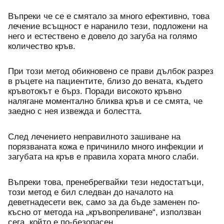
Въпреки че се е смятало за много ефективно, това 
лечение всъщност е наранило тези, подложени на 
него и естествено е довело до загуба на голямо 
количество кръв. 
При този метод обикновено се прави дълбок разрез 
в ръцете на пациентите, близо до вената, където 
кръвотокът е бърз. Поради високото кръвно 
налягане моментално бликва кръв и се смята, че 
заедно с нея извежда и болестта. 
След лечението неправилното зашиване на 
порязваната кожа е причинило много инфекции и 
загубата на кръв е правила хората много слаби. 
Въпреки това, пренебрегвайки тези недостатъци, 
този метод е бил следван до началото на 
деветнадесети век, само за да бъде заменен по-
късно от метода на „кръвопреливане“, използван 
сега, който е по-безопасен.