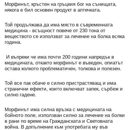
Морфинът, кръстен на гръцкия бог на сънищата, 
някога е бил основен продукт в аптечката. 
Той продължава да има място в съвременната 
медицина - всъщност повече от 230 тона от 
веществото се използват за лечение на болка всяка 
година.
 И въпреки че има почти 200 години напредък в 
медицината, откакто морфинът е въведен, опиатът 
остава колкото проблематичен, толкова и полезен. 
Той все пак обаче е силно пристрастяващ и има 
странични ефекти, които включват запек, сърбеж и 
силно гадене.
Морфинът има силна връзка с медицината на 
бойното поле, използван силно за лечение на болки 
в рани по време на Гражданската и Световната 
война. В допълнение към употребата му във 