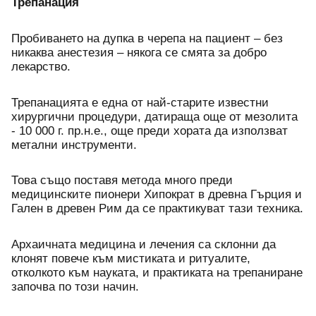
Трепанация
Пробиването на дупка в черепа на пациент – без 
никаква анестезия – някога се смята за добро 
лекарство.
Трепанацията е една от най-старите известни 
хирургични процедури, датираща още от мезолита 
- 10 000 г. пр.н.е., още преди хората да използват 
метални инструменти.
Това също поставя метода много преди 
медицинските пионери Хипократ в древна Гърция и 
Гален в древен Рим да се практикуват тази техника.
Архаичната медицина и лечения са склонни да 
клонят повече към мистиката и ритуалите, 
отколкото към науката, и практиката на трепаниране 
започва по този начин.