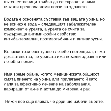
пътешественици трябва да се справят, а няма 
някакви предполагаеми ползи за здравето.
Водата е основната съставка във вашата урина, но 
не всичко е вода – следващият забележителен 
компонент е уреята, а уреята се счита за 
съдържаща антимикробни свойства: 
антибактериални, противогъбични и антивирусни. 
Въпреки този евентуален лечебен потенциал, няма 
доказателства, че урината има някакви здравни или 
лечебни ползи. 
Има време обаче, когато медицинската общност 
смята пиенето на урина или прилагането й като 
лапа за ефективно лечение на заболявания, 
вариращи от акне и астма до мигрена и рак.
 Някои все още вярват, че дори ще избели зъбите. 