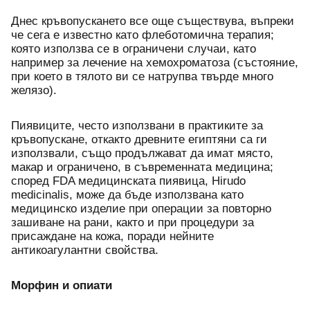
Днес кръвопускането все още съществува, въпреки 
че сега е известно като флеботомична терапия; 
която използва се в ограничени случаи, като 
например за лечение на хемохроматоза (състояние, 
при което в тялото ви се натрупва твърде много 
желязо). 
Пиявиците, често използвани в практиките за 
кръвопускане, откакто древните египтяни са ги 
използвали, също продължават да имат място, 
макар и ограничено, в съвременната медицина; 
според FDA медицинската пиявица, Hirudo 
medicinalis, може да бъде използвана като 
медицинско изделие при операции за повторно 
зашиване на рани, както и при процедури за 
присаждане на кожа, поради нейните 
антикоагулантни свойства.
Морфин и опиати