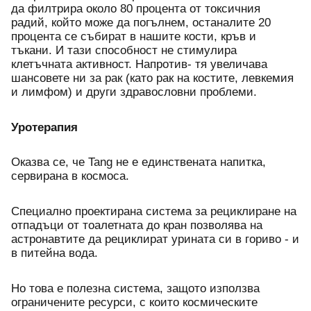
да филтрира около 80 процента от токсичния 
радий, който може да погълнем, останалите 20 
процента се събират в нашите кости, кръв и 
тъкани. И тази способност не стимулира 
клетъчната активност. Напротив- тя увеличава 
шансовете ни за рак (като рак на костите, левкемия 
и лимфом) и други здравословни проблеми.
Уротерапия
Оказва се, че Tang не е единствената напитка, 
сервирана в космоса. 
Специално проектирана система за рециклиране на 
отпадъци от тоалетната до кран позволява на 
астронавтите да рециклират урината си в гориво - и 
в питейна вода. 
Но това е полезна система, защото използва 
ограничените ресурси, с които космическите 