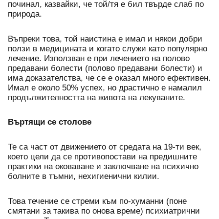
починал, казвайки, че той/тя е бил твърде слаб по 
природа. 
Въпреки това, той наистина е имал и някои добри 
ползи в медицината и когато служи като популярно 
лечение. Използван е при лечението на полово 
предавани болести (полово предавани болести) и 
има доказателства, че се е оказал много ефективен. 
Имал е около 50% успех, но драстично е намалил 
продължителността на живота на лекуваните.
Въртящи се столове
Те са част от движението от средата на 19-ти век, 
което цели да се противопостави на предишните 
практики на оковаване и заключване на психично 
болните в тъмни, нехигиенични килии.
Това течение се стреми към по-хуманни (поне 
смятани за такива по онова време) психиатрични 