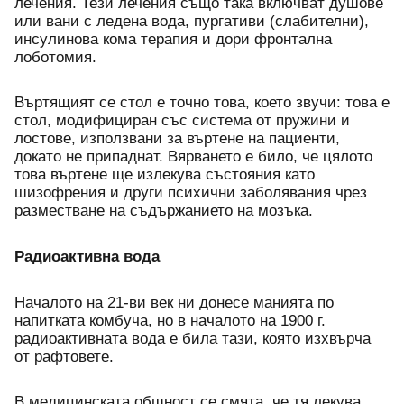
лечения. Тези лечения също така включват душове 
или вани с ледена вода, пургативи (слабителни), 
инсулинова кома терапия и дори фронтална 
лоботомия.
Въртящият се стол е точно това, което звучи: това е 
стол, модифициран със система от пружини и 
лостове, използвани за въртене на пациенти, 
докато не припаднат. Вярването е било, че цялото 
това въртене ще излекува състояния като 
шизофрения и други психични заболявания чрез 
разместване на съдържанието на мозъка.
Радиоактивна вода
Началото на 21-ви век ни донесе манията по 
напитката комбуча, но в началото на 1900 г. 
радиоактивната вода е била тази, която изхвърча 
от рафтовете.
В медицинската общност се смята, че тя лекува 