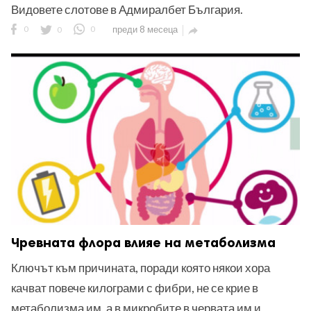
Видовете слотове в Адмиралбет България.
0
0
0
преди 8 месеца

Чревната флора влияе на метаболизма
Ключът към причината, поради която някои хора
качват повече килограми с фибри, не се крие в
метаболизма им, а в микробите в червата им и