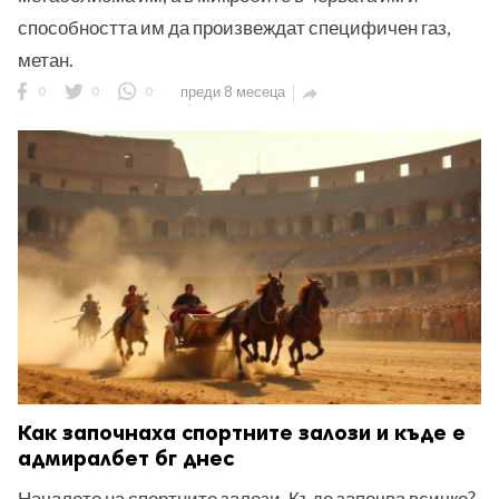
способността им да произвеждат специфичен газ,
метан.
0
0
0
преди 8 месеца

Как започнаха спортните залози и къде е
адмиралбет бг днес
Началото на спортните залози. Къде започва всичко?