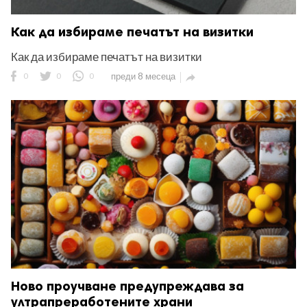
Как да избираме печатът на визитки
Как да избираме печатът на визитки
0
0
0
преди 8 месеца

Ново проучване предупреждава за
ултрапреработените храни