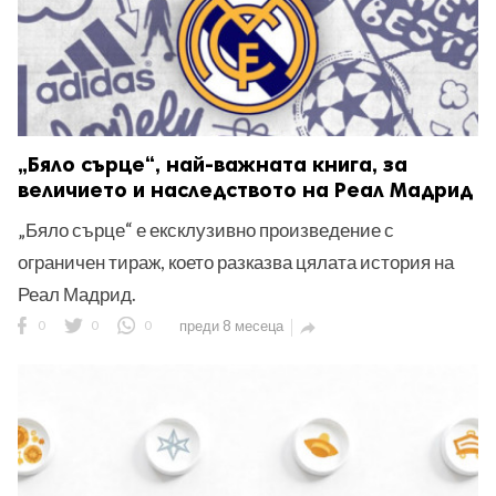
„Бяло сърце“, най-важната книга, за
величието и наследството на Реал Мадрид
„Бяло сърце“ е ексклузивно произведение с
ограничен тираж, което разказва цялата история на
Реал Мадрид.
0
0
0
преди 8 месеца
