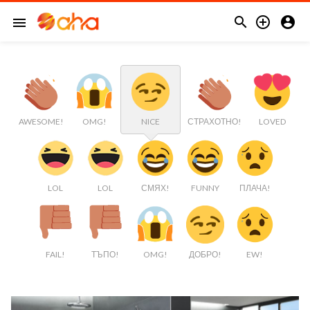



menu
AWESOME!
OMG!
NICE
СТРАХОТНО!
LOVED
LOL
LOL
СМЯХ!
FUNNY
ПЛАЧА!
FAIL!
ТЪПО!
OMG!
ДОБРО!
EW!