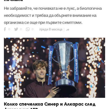
Не забравяйте, че почивката не е лукс, а биологична
необходимост и трябва да обърнете внимание на
организма си още при първите симптоми.
0
0
0
преди 8 месеца

Колко спечелиха Синер и Алкарас след