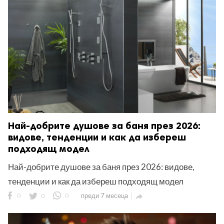
ност
пазени.
Най-добрите душове за баня през 2026:
видове, тенденции и как да избереш
подходящ модел
Най-добрите душове за баня през 2026: видове,
тенденции и как да избереш подходящ модел
0
0
0
преди 7 месеца
