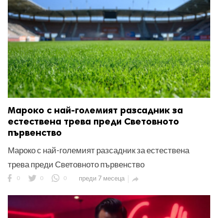
Мароко с най-големият разсадник за
естествена трева преди Световното
първенство
Мароко с най-големият разсадник за естествена
трева преди Световното първенство
0
0
0
преди 7 месеца
