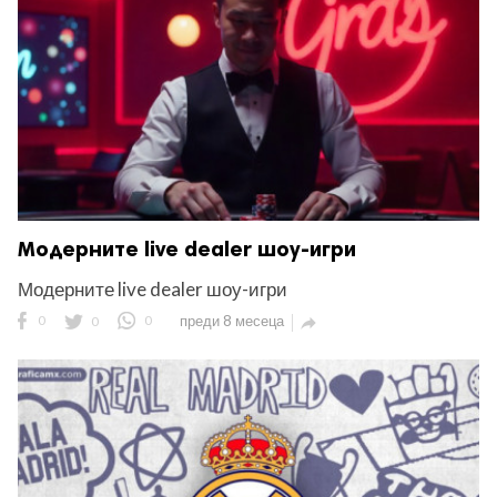
Модерните live dealer шоу-игри
Модерните live dealer шоу-игри
0
0
0
преди 8 месеца
