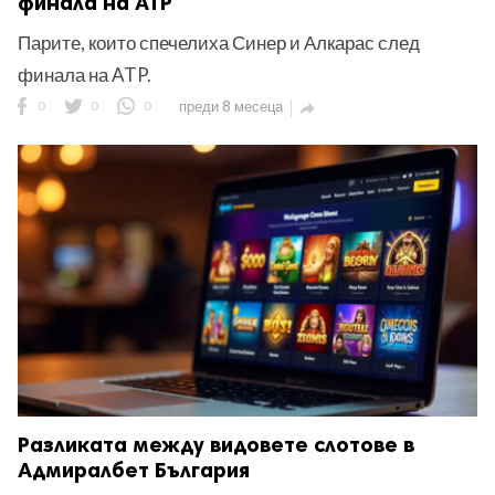
финала на ATP
Парите, които спечелиха Синер и Алкарас след
финала на ATP.
0
0
0
преди 8 месеца

Разликата между видовете слотове в
Адмиралбет България