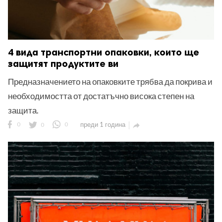
4 вида транспортни опаковки, които ще
защитят продуктите ви
Предназначението на опаковките трябва да покрива и
необходимостта от достатъчно висока степен на
защита.
0
0
0
преди 1 година
