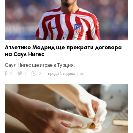
Атлетико Мадрид ще прекрати договора
на Саул Нигес
Саул Нигес ще играе в Турция.
0
0
0
преди 1 година
