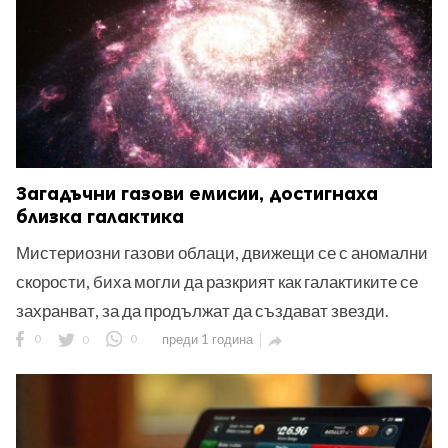
Загадъчни газови емисии, достигнаха
близка галактика
Мистериозни газови облаци, движещи се с аномални
скорости, биха могли да разкрият как галактиките се
захранват, за да продължат да създават звезди.
0
0
0
преди 1 година
