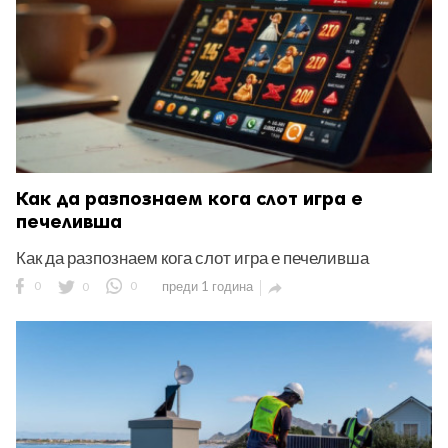
Как да разпознаем кога слот игра е
печеливша
Как да разпознаем кога слот игра е печеливша
0
0
0
преди 1 година
