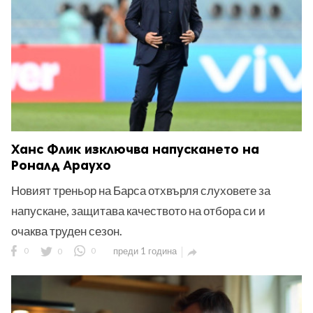
Ханс Флик изключва напускането на
Роналд Араухо
Новият треньор на Барса отхвърля слуховете за
напускане, защитава качеството на отбора си и
очаква труден сезон.
0
0
0
преди 1 година
