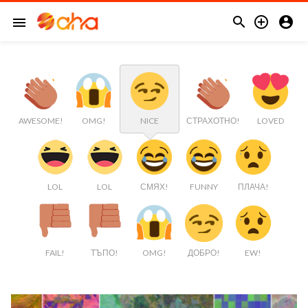



menu
AWESOME!
OMG!
NICE
СТРАХОТНО!
LOVED
LOL
LOL
СМЯХ!
FUNNY
ПЛАЧА!
FAIL!
ТЪПО!
OMG!
ДОБРО!
EW!