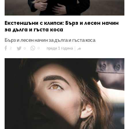
Екстеншъни с клипси: Бърз и лесен начин
за дълга и гъста коса
Бърз и лесен начин за дълга и гъста коса
2
0
0
преди 1 година
