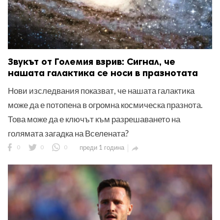
Звукът от Големия взрив: Сигнал, че
нашата галактика се носи в празнотата
Нови изследвания показват, че нашата галактика
може да е потопена в огромна космическа празнота.
Това може да е ключът към разрешаването на
голямата загадка на Вселената?
0
0
0
преди 1 година
