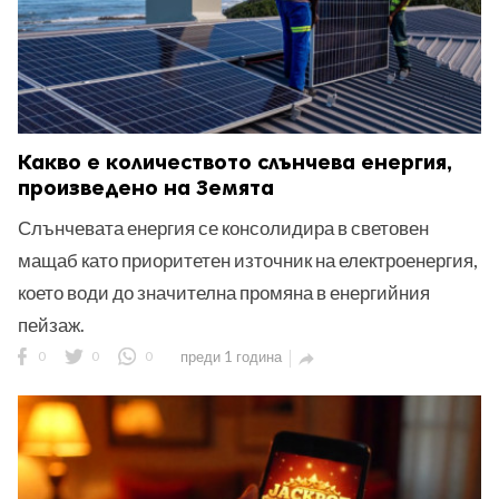
Какво е количеството слънчева енергия,
произведено на Земята
Слънчевата енергия се консолидира в световен
мащаб като приоритетен източник на електроенергия,
което води до значителна промяна в енергийния
пейзаж.
0
0
0
преди 1 година
