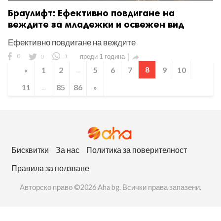
Браулифт: Ефективно повдигане на
веждите за младежки и освежен вид
Ефективно повдигане на веждите
0
0
1
преди 1 година

«
1
2
...
5
6
7
8
9
10
11
...
85
86
»
Бисквитки
За нас
Политика за поверителност
Правила за ползване
Авторско право ©2026 Aha bg. Всички права запазени.