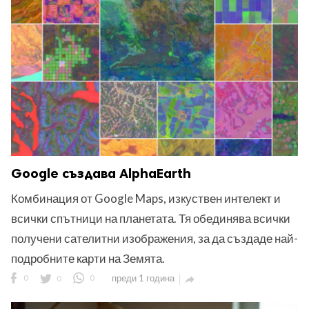
ност
пазени.
Google създава AlphaEarth
Комбинация от Google Maps, изкуствен интелект и
всички спътници на планетата. Тя обединява всички
получени сателитни изображения, за да създаде най-
подробните карти на Земята.
0
0
0
преди 1 година
