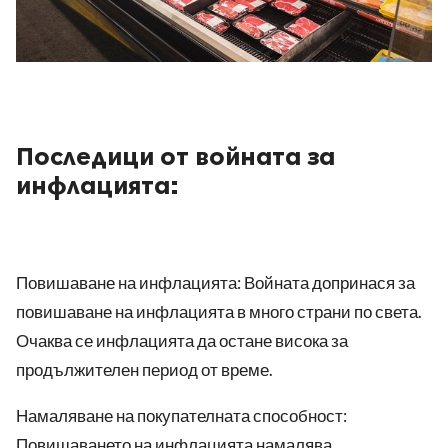
Последици от войната за
инфлацията:
Повишаване на инфлацията: Войната допринася за
повишаване на инфлацията в много страни по света.
Очаква се инфлацията да остане висока за
продължителен период от време.
Намаляване на покупателната способност:
Повишаването на инфлацията намалява