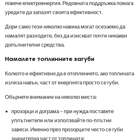
повече електроенергия. Редовната поддръжка помага
уредите да запазят своята ефективност.
Дори само тези няколко навика могат осезаемо да
намалят разходите, без да изискват почти никакви
допълнителни средства.
Намалете топлинните загуби
Колкото и ефективно да е отоплението, ако топлината
излиза навън, част от енергията просто се губи.
Обърнете внимание на няколко места:
прозорци и дограма – при нужда поставете
уплътнители или използвайте по-плътни
завеси. Именно през прозорците често се губи
значителна част от топлината;