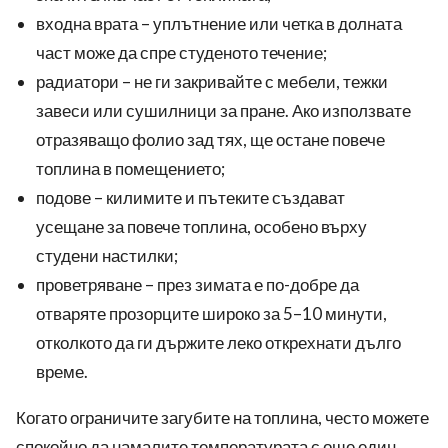
входна врата – уплътнение или четка в долната
част може да спре студеното течение;
радиатори – не ги закривайте с мебели, тежки
завеси или сушилници за пране. Ако използвате
отразяващо фолио зад тях, ще остане повече
топлина в помещението;
подове – килимите и пътеките създават
усещане за повече топлина, особено върху
студени настилки;
проветряване – през зимата е по-добре да
отваряте прозорците широко за 5–10 минути,
отколкото да ги държите леко открехнати дълго
време.
Когато ограничите загубите на топлина, често можете
спокойно да намалите температурата с още един