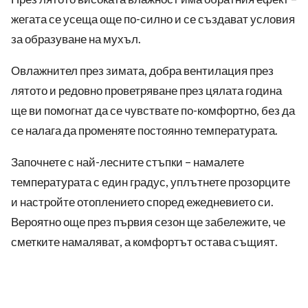
жегата се усеща още по-силно и се създават условия
за образуване на мухъл.
Овлажнител през зимата, добра вентилация през
лятото и редовно проветряване през цялата година
ще ви помогнат да се чувствате по-комфортно, без да
се налага да променяте постоянно температурата.
Започнете с най-лесните стъпки – намалете
температурата с един градус, уплътнете прозорците
и настройте отоплението според ежедневието си.
Вероятно още през първия сезон ще забележите, че
сметките намаляват, а комфортът остава същият.