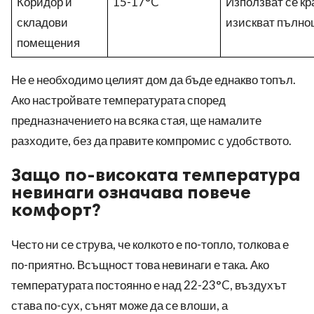
Коридор и
15-17°C
Използват се кр
складови
изискват пълно
помещения
Не е необходимо целият дом да бъде еднакво топъл.
Ако настройвате температурата според
предназначението на всяка стая, ще намалите
разходите, без да правите компромис с удобството.
Защо по-високата температура
невинаги означава повече
комфорт?
Често ни се струва, че колкото е по-топло, толкова е
по-приятно. Всъщност това невинаги е така. Ако
температурата постоянно е над 22-23°C, въздухът
става по-сух, сънят може да се влоши, а