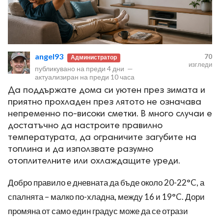
angel93
70
Администратор
изгледи
публикувано на
преди 4 дни
—
актуализиран на
преди 10 часа
Да поддържате дома си уютен през зимата и
приятно прохладен през лятото не означава
непременно по-високи сметки. В много случаи е
достатъчно да настроите правилно
температурата, да ограничите загубите на
топлина и да използвате разумно
отоплителните или охлаждащите уреди.
Добро правило е дневната да бъде около 20-22°C, а
спалнята – малко по-хладна, между 16 и 19°C. Дори
промяна от само един градус може да се отрази