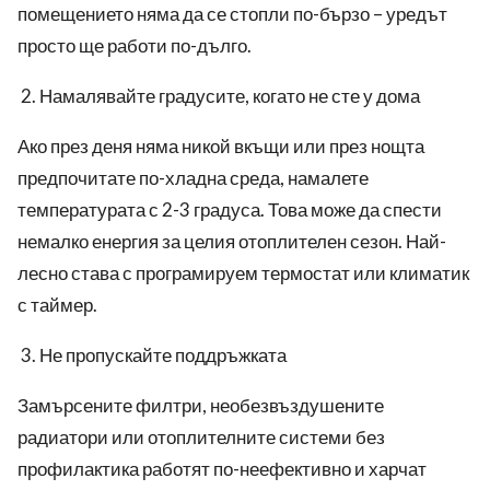
помещението няма да се стопли по-бързо – уредът
просто ще работи по-дълго.
Намалявайте градусите, когато не сте у дома
Ако през деня няма никой вкъщи или през нощта
предпочитате по-хладна среда, намалете
температурата с 2-3 градуса. Това може да спести
немалко енергия за целия отоплителен сезон. Най-
лесно става с програмируем термостат или климатик
с таймер.
Не пропускайте поддръжката
Замърсените филтри, необезвъздушените
радиатори или отоплителните системи без
профилактика работят по-неефективно и харчат