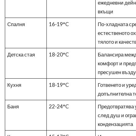
ежедневни дейно
вкъщи
Спалня
16-19°C
По-хладната ср
естественото о
тялото и качест
Детска стая
18-20°C
Балансира межд
комфорт и пред
пресушен възду
Кухня
18-19°C
Готвенето и уре
допълнителна т
Баня
22-24°C
Предотвратява 
след душ и огр
кондензацията