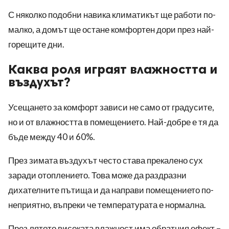
С няколко подобни навика климатикът ще работи по-
малко, а домът ще остане комфортен дори през най-
горещите дни.
Каква роля играят влажността и
въздухът?
Усещането за комфорт зависи не само от градусите,
но и от влажността в помещението. Най-добре е тя да
бъде между 40 и 60%.
През зимата въздухът често става прекалено сух
заради отоплението. Това може да раздразни
дихателните пътища и да направи помещението по-
неприятно, въпреки че температурата е нормална.
През лятото високата влажност има обратния ефект –