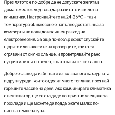
През лятото е по-добре да не допускате жегата в
дома, вместо след това да разчитате изцяло на
климатика. Настройвайте го на 24-26°C – тази
температура обикновено е напълно достатъчна за
комфорт и не води до излишен разход на
електроенергия. За още по-добър ефект спускайте
щорите или завесите на прозорците, които са
огрявани от силно слънце, и проветрявайте рано
сутрин или късно вечер, когато навън е по-хладно.
Добре е също да избягвате използването на фурната
и други уреди, които отделят много топлина, през най-
горещите часове на деня. Ако комбинирате климатика
с вентилатор, ще се създаде по-приятно усещане за
прохлада и ще можете да поддържате малко по-
висока температура.