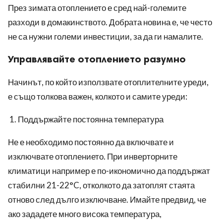
През зимата отоплението е сред най-големите
разходи в домакинството. Добрата новина е, че често
не са нужни големи инвестиции, за да ги намалите.
Управлявайте отоплението разумно
Начинът, по който използвате отоплителните уреди,
е също толкова важен, колкото и самите уреди:
Поддържайте постоянна температура
Не е необходимо постоянно да включвате и
изключвате отоплението. При инверторните
климатици например е по-икономично да поддържат
стабилни 21-22°C, отколкото да затоплят стаята
отново след дълго изключване. Имайте предвид, че
ако зададете много висока температура,