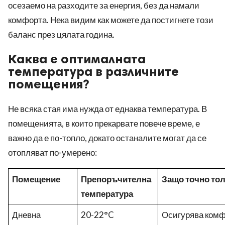
осезаемо на разходите за енергия, без да намали
комфорта. Нека видим как можете да постигнете този
баланс през цялата година.
Каква е оптималната
температура в различните
помещения?
Не всяка стая има нужда от еднаква температура. В
помещенията, в които прекарвате повече време, е
важно да е по-топло, докато останалите могат да се
отопляват по-умерено:
Помещение
Препоръчителна
Защо точно то
температура
Дневна
20-22°C
Осигурява комф