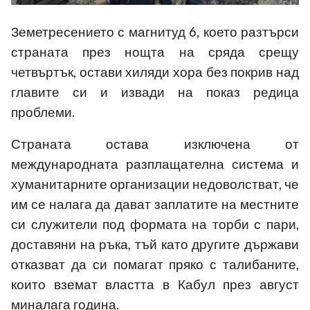
Земетресението с магнитуд 6, което разтърси
страната през нощта на сряда срещу
четвъртък, остави хиляди хора без покрив над
главите си и извади на показ редица
проблеми.
Страната остава изключена от
международната разплащателна система и
хуманитарните организации недоволстват, че
им се налага да дават заплатите на местните
си служители под формата на торби с пари,
доставяни на ръка, тъй като другите държави
отказват да си помагат пряко с талибаните,
които вземат властта в Кабул през август
миналага година.