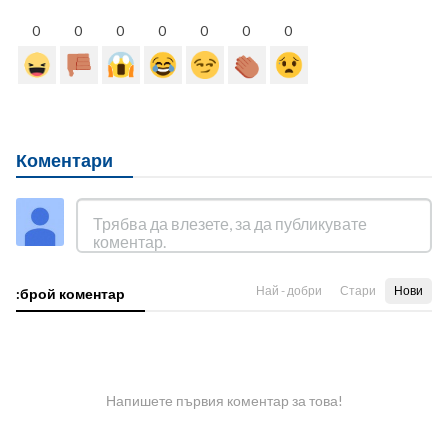
0
0
0
0
0
0
0
Коментари
Най - добри
Стари
Нови
:брой коментар
Напишете първия коментар за това!