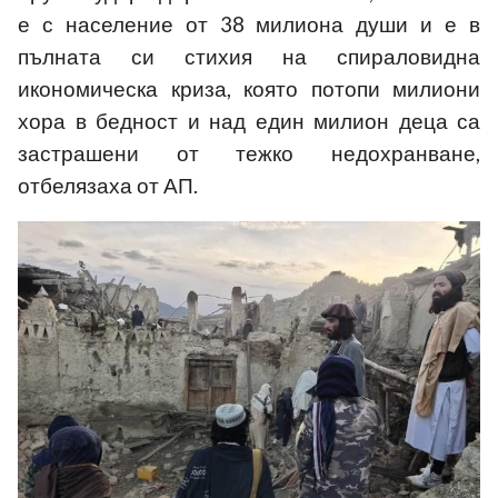
е с население от 38 милиона души и е в
пълната си стихия на спираловидна
икономическа криза, която потопи милиони
хора в бедност и над един милион деца са
застрашени от тежко недохранване,
отбелязаха от АП.