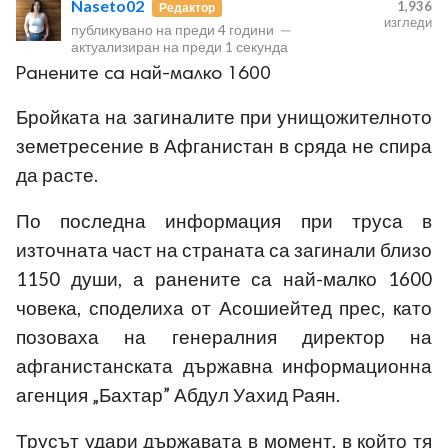
Naseto02
1,936
Редактор
изгледи
публикувано на
преди 4 години
—
актуализиран на
преди 1 секунда
Ранените са най-малко 1600
Бройката на загиналите при унищожителното
земетресение в Афганистан в сряда не спира
ност
да расте.
пазени.
По последна информация при труса в
източната част на страната са загинали близо
1150 души, а ранените са най-малко 1600
човека, споделиха от Асошиейтед прес, като
позоваха на генералния директор на
афганистанската държавна информационна
агенция „Бахтар” Абдул Уахид Раян.
Трусът удари държавата в момент, в който тя