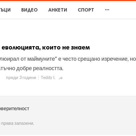

СЪЦИ
ВИДЕО
АНКЕТИ
СПОРТ
 еволюцията, които не знаем
люирал от маймуните“ е често срещано изречение, н
атъчно добре реалността.
преди 3 години
Teddy I.

оверителност
 права запазени.