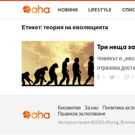
НОВИНИ
LIFESTYLE
СПИ
Етикет:
теория на еволюцията
Три неща за
Човекът е „ево
отразява дост
0
0
0
Бисквитки
За нас
Политика за п
Правила за ползване
Авторско право ©2026 Aha bg. Всички