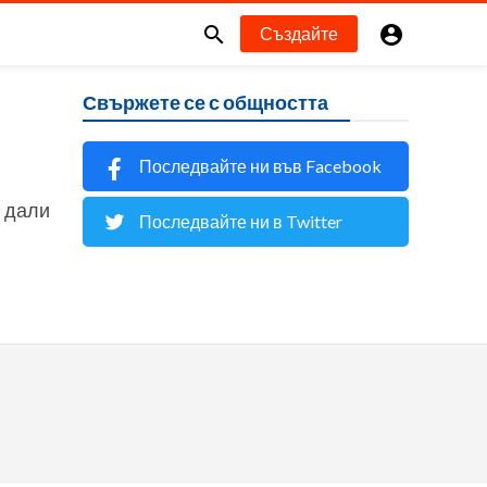


Създайте
Свържете се с общността
Последвайте ни във Facebook
о дали
Последвайте ни в Twitter