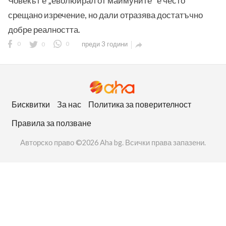
Човекът е „еволюирал от маймуните“ е често
срещано изречение, но дали отразява достатъчно
добре реалността.
0
0
0
преди 3 години

ност
пазени.
Бисквитки
За нас
Политика за поверителност
Правила за ползване
Авторско право ©2026 Aha bg. Всички права запазени.