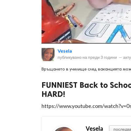
ност
Vesela
пазени.
публикувано на
преди 3 години
—
акт
Връщането в училище след ваканцията може 
FUNNIEST Back to Schoo
HARD!
https://www.youtube.com/watch?v=
Vesela
последв