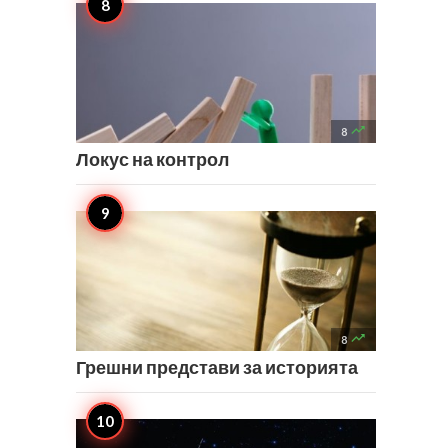

8
Локус на контрол

8
Грешни представи за историята