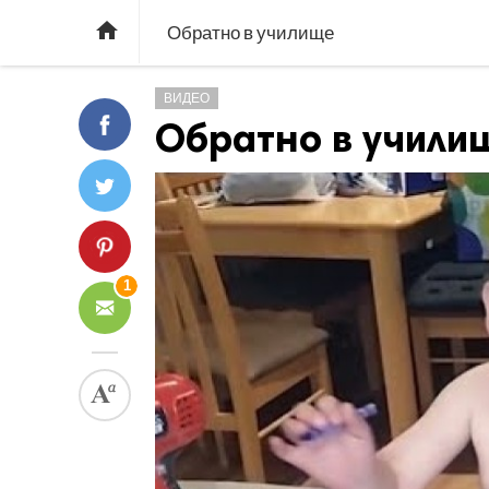

Обратно в училище
ВИДЕО
Обратно в учили
1