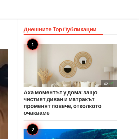
Днешните Top
Публикации

62
Аха моментът у дома: защо
чистият диван и матракът
променят повече, отколкото
очакваме