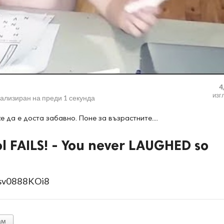
4
изг
уализиран на
преди 1 секунда
да е доста забавно. Поне за възрастните....
l FAILS! - You never LAUGHED so
0sv0888KOi8
ам