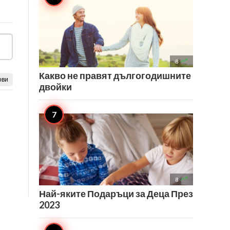

8
Какво не правят дългогодишните
ови
двойки

8
Най-яките Подаръци за Деца През
2023