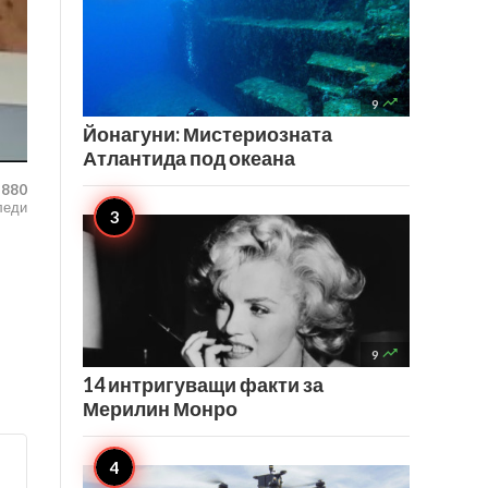

9
Йонагуни: Мистериозната
Атлантида под океана
,880
леди

9
14 интригуващи факти за
Мерилин Монро