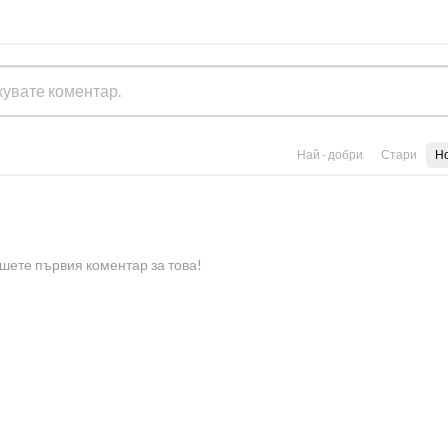
Най - добри
Стари
Н
шете първия коментар за това!