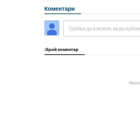
Коментари
:брой коментар
Напи