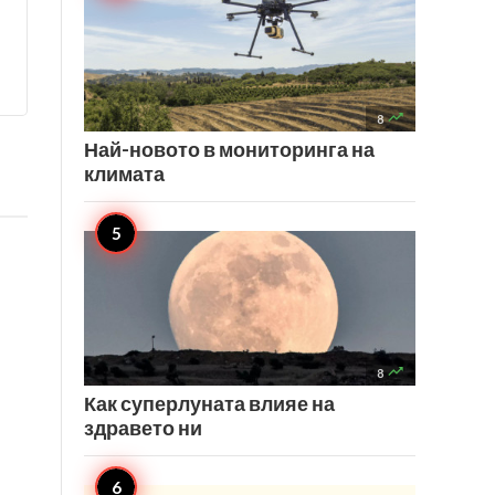

8
Най-новото в мониторинга на
климата

8
Как суперлуната влияе на
здравето ни