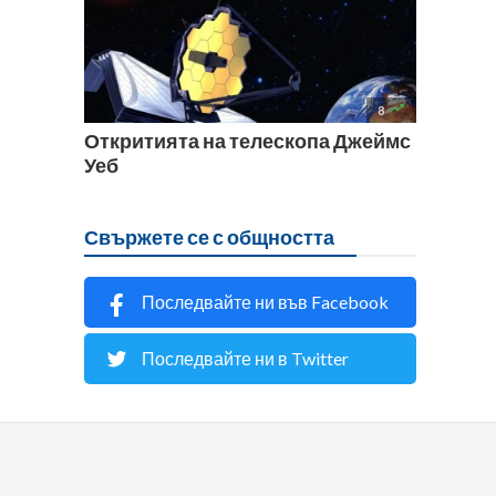

8
Откритията на телескопа Джеймс
Уеб
Свържете се с общността
Последвайте ни във Facebook
Последвайте ни в Twitter