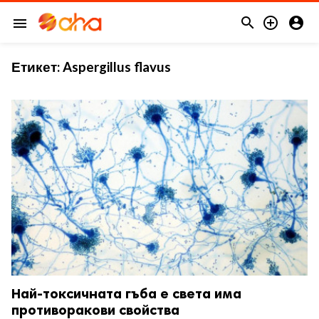



menu
Етикет:
Aspergillus flavus
Най-токсичната гъба е света има
противоракови свойства