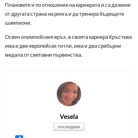
Плановете и по отношение на кариерата и са да мине
от другата страна на ринга и да тренира бъдещите
шампиони.
Освен олимпийския връх, в своята кариера Кръстева
има и две европейски титли, има и два сребърни
медала от световни първенства.
Vesela
последвам