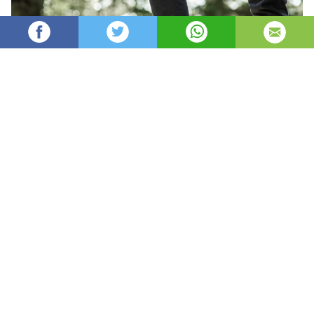
AleksM
1,169
Администратор
изгледи
публикувано на
преди 4 месеца
—
актуализиран на
преди 38 минути
Модата отдавна е прекрачила границите
между планината и градските улици. Днес
здравите подметки и техническите материали
са предпочитан избор за ежедневието на
мнозина. Функционалността вече не изключва
добрия външен вид при създаването на
ежедневни тоалети. Правилно подбраните