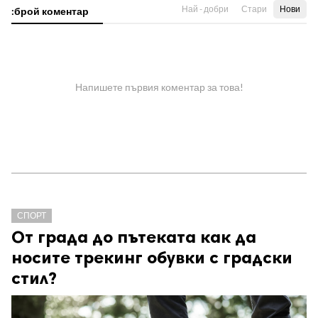
Най - добри
Стари
Нови
:брой коментар
Напишете първия коментар за това!
СПОРТ
От града до пътеката как да
носите трекинг обувки с градски
стил?