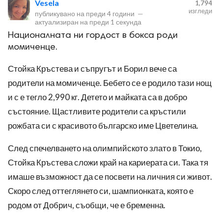
Vesela
1,794
изгледи
публикувано на
преди 4 години
—
актуализиран на
преди 1 секунда
Националната ни гордост в бокса роди
момиченце.
Стойка Кръстева и съпругът и Борил вече са
ност
родители на момиченце. Бебето се е родило тази нощ
и с е тегло 2,990 кг. Детето и майката са в добро
пазени.
състояние. Щастливите родители са кръстили
рожбата си с красивото българско име Цветелина.
След спечелването на олимпийското злато в Токио,
Стойка Кръстева сложи край на кариерата си. Така тя
имаше възможност да се посвети на личния си живот.
Скоро след оттеглянето си, шампионката, която е
родом от Добрич, съобщи, че е бременна.