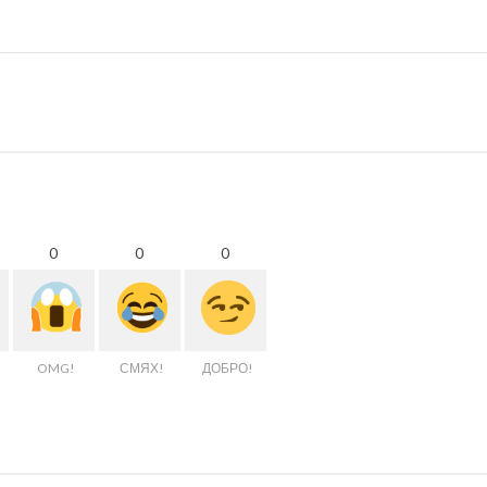
0
0
0
OMG!
СМЯХ!
ДОБРО!