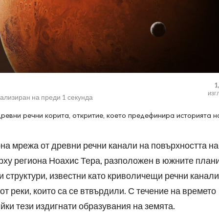
1
изг
уализиран на
преди 1 секунда
древни речни корита, откритие, което предефинира историята н
а мрежа от древни речни канали на повърхността на
рху региона Ноахис Тера, разположен в южните план
и структури, известни като криволичещи речни канали
от реки, които са се втвърдили. С течение на времето
ки тези издигнати образувания на земята.