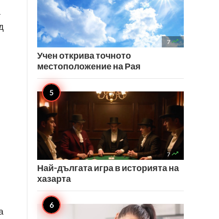
а
д

7
Учен открива точното
местоположение на Рая

7
Най-дългата игра в историята на
хазарта
а