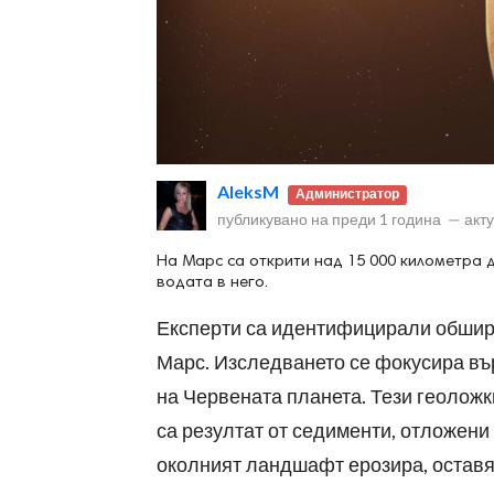
ност
AleksM
Администратор
пазени.
публикувано на
преди 1 година
—
акт
На Марс са открити над 15 000 километра 
водата в него.
Експерти са идентифицирали обширн
Марс. Изследването се фокусира въ
на Червената планета. Тези геоложк
са резултат от седименти, отложени 
околният ландшафт ерозира, оставяй