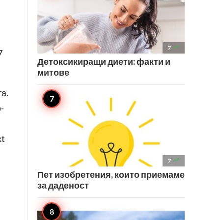

7
7
Детоксикиращи диети: факти и
митове
а.
-
xt

7
Пет изобретения, които приемаме
за даденост