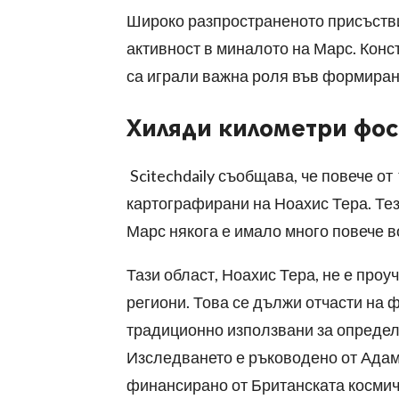
Широко разпространеното присъстви
активност в миналото на Марс. Конс
са играли важна роля във формиран
Хиляди километри фос
Scitechdaily съобщава, че повече от
картографирани на Ноахис Тера. Тез
Марс някога е имало много повече во
Тази област, Ноахис Тера, не е проу
региони. Това се дължи отчасти на ф
традиционно използвани за определ
Изследването е ръководено от Адам 
финансирано от Британската космич