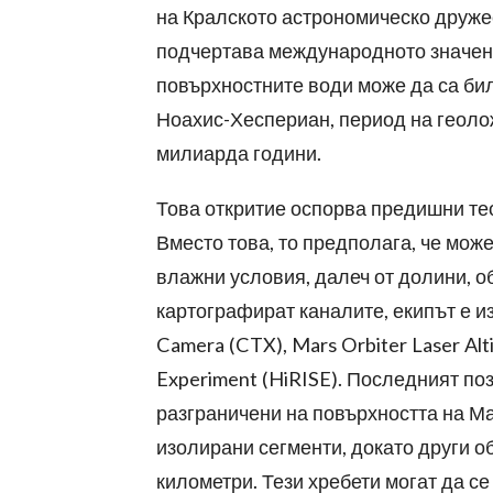
на Кралското астрономическо дружес
подчертава международното значени
повърхностните води може да са би
Ноахис-Хеспериан, период на геоло
милиарда години.
Това откритие оспорва предишни тео
Вместо това, то предполага, че мож
влажни условия, далеч от долини, о
картографират каналите, екипът е и
Camera (CTX), Mars Orbiter Laser Alt
Experiment (HiRISE). Последният по
разграничени на повърхността на Ма
изолирани сегменти, докато други об
километри. Тези хребети могат да се