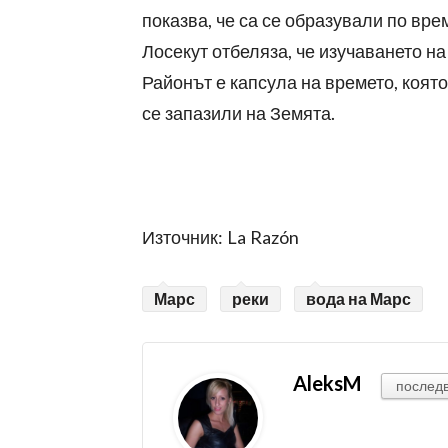
показва, че са се образували по вр
Лосекут отбеляза, че изучаването н
Районът е капсула на времето, коят
се запазили на Земята.
Източник: La Razón
Марс
реки
вода на Марс
AleksM
послед