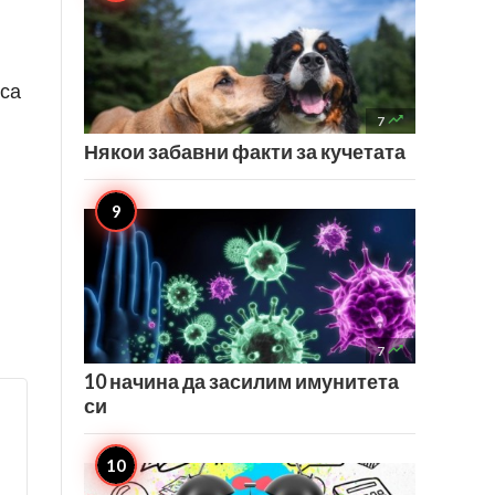
 са

7
Някои забавни факти за кучетата

7
10 начина да засилим имунитета
си