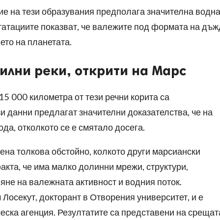
е на тези образувания предполага значителна водн
татациите показват, че валежите под формата на дъж
ето на планетата.
илни реки, открити на Марс
 15 000 километра от тези речни корита са
и данни предлагат значителни доказателства, че на
да, отколкото се е смятало досега.
чена толкова обстойно, колкото други марсиански
акта, че има малко долинни мрежи, структури,
яне на валежната активност и водния поток.
Лосекут, докторант в Отворения университет, и е
еска агенция. Резултатите са представени на срещат