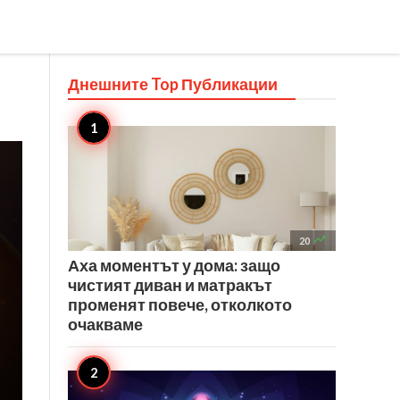
Днешните Top
Публикации

20
Аха моментът у дома: защо
чистият диван и матракът
променят повече, отколкото
очакваме