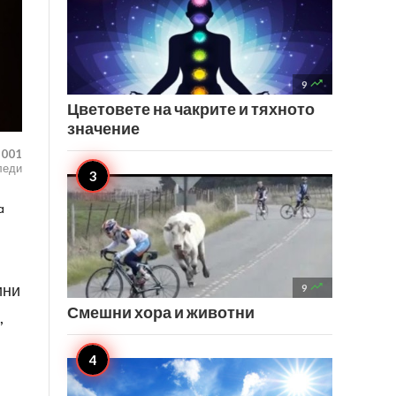

9
Цветовете на чакрите и тяхното
значение
,001
леди
а

ини
9
Смешни хора и животни
,