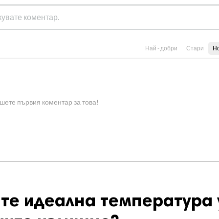
Най - добри
Стари
Н
шете първия коментар за това!
те идеална температура 