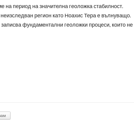
еме на период на значителна геоложка стабилност.
а неизследван регион като Ноахис Тера е вълнуващо.
о записва фундаментални геоложки процеси, които не
вам