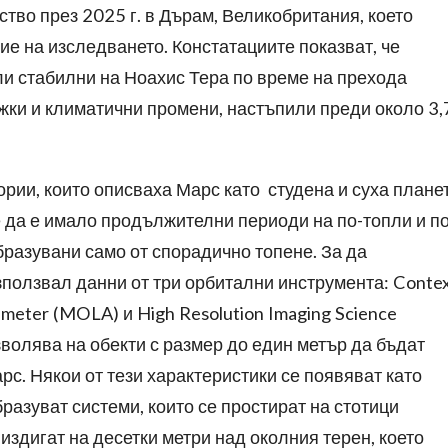
тво през 2025 г. в Дърам, Великобритания, което
е на изследването. Констатациите показват, че
ли стабилни на Ноахис Тера по време на прехода
жки и климатични промени, настъпили преди около 3,
рии, които описваха Марс като студена и суха планет
е да е имало продължителни периоди на по-топли и по
бразувани само от спорадично топене. За да
зползвал данни от три орбитални инструмента: Conte
imeter (MOLA) и High Resolution Imaging Science
зволява на обекти с размер до един метър да бъдат
рс. Някои от тези характеристики се появяват като
разуват системи, които се простират на стотици
 издигат на десетки метри над околния терен, което