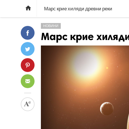

Марс крие хиляди древни реки
НОВИНИ
Марс крие хиляд