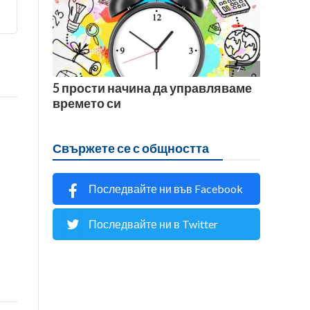

7
5 прости начина да управляваме
времето си
Свържете се с общността
Последвайте ни във Facebook
Последвайте ни в Twitter