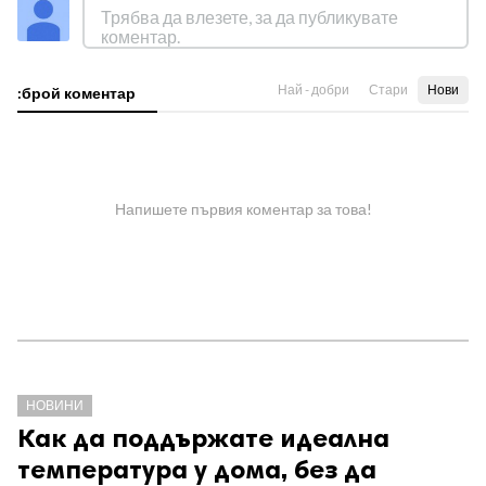
Най - добри
Стари
Нови
:брой коментар
Напишете първия коментар за това!
НОВИНИ
Как да поддържате идеална
температура у дома, без да