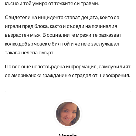
късно и той умира от тежките си травми.
Свидетели на инцидента стават децата, които са
играли пред блока, както и съседи на починалия
възрастен мъж. В социалните мрежи те разказват
колко добър човек е бил той и че не е заслужавал
такава нелепа смърт.
По все още непотвърдена информация, самоубилият
се американски гражданин е страдал от шизофрения.
Vesela