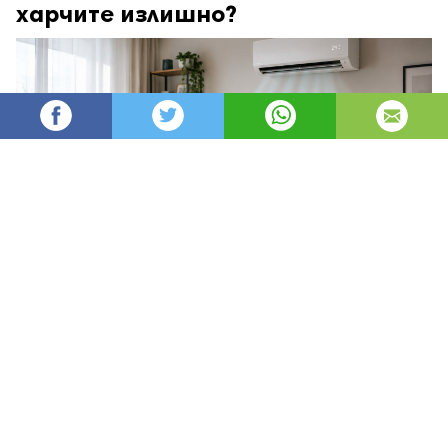
харчите излишно?
angel93
93
Администратор
изгледи
публикувано на
преди 5 дни
—
актуализиран на
преди 1 час
Да поддържате дома си уютен през зимата и
приятно прохладен през лятото не означава
непременно по-високи сметки. В много случаи е
достатъчно да настроите правилно