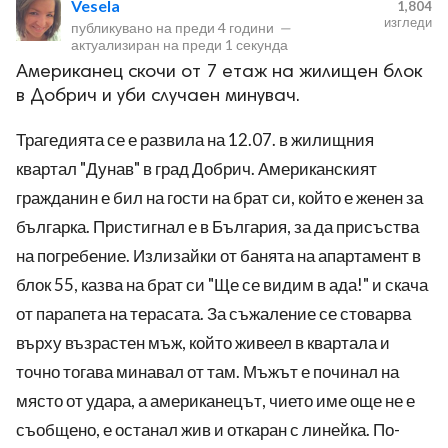
Vesela
1,804
изгледи
публикувано на
преди 4 години
—
актуализиран на
преди 1 секунда
Американец скочи от 7 етаж на жилищен блок
в Добрич и уби случаен минувач.
Трагедията се е развила на 12.07. в жилищния
ност
квартал "Дунав" в град Добрич. Американският
гражданин е бил на гости на брат си, който е женен за
пазени.
българка. Пристигнал е в България, за да присъства
на погребение. Излизайки от банята на апартамент в
блок 55, казва на брат си "Ще се видим в ада!" и скача
от парапета на терасата. За съжаление се стоварва
върху възрастен мъж, който живеел в квартала и
точно тогава минавал от там. Мъжът е починал на
място от удара, а американецът, чието име още не е
съобщено, е останал жив и откаран с линейка. По-