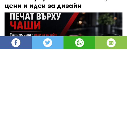
цени и идеи за дизайн
AleksM
520
Администратор
изгледи
публикувано на
преди 2 месеца
—
актуализиран на
преди 2 часа
Печатът върху чаши е един от най-
ефективните и дълготрайни начини за
брандиране, защото превръща ежедневен
предмет в постоянен носител на твоята марка.