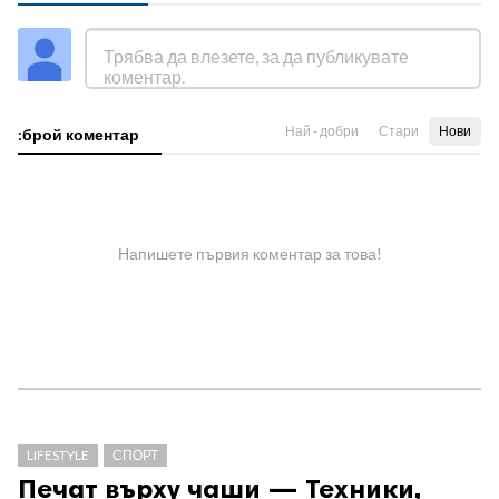
Най - добри
Стари
Нови
:брой коментар
Напишете първия коментар за това!
LIFESTYLE
СПОРТ
Печат върху чаши — Техники,