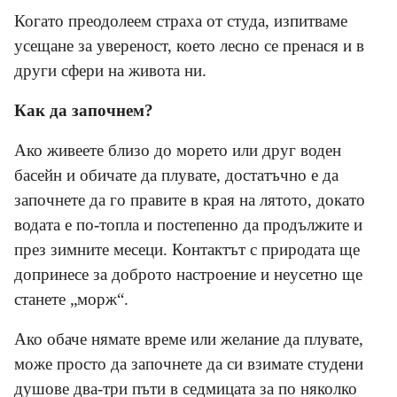
Когато преодолеем страха от студа, изпитваме
усещане за увереност, което лесно се пренася и в
други сфери на живота ни.
Как да започнем?
Ако живеете близо до морето или друг воден
басейн и обичате да плувате, достатъчно е да
започнете да го правите в края на лятото, докато
водата е по-топла и постепенно да продължите и
през зимните месеци. Контактът с природата ще
допринесе за доброто настроение и неусетно ще
станете „морж“.
Ако обаче нямате време или желание да плувате,
може просто да започнете да си взимате студени
душове два-три пъти в седмицата за по няколко