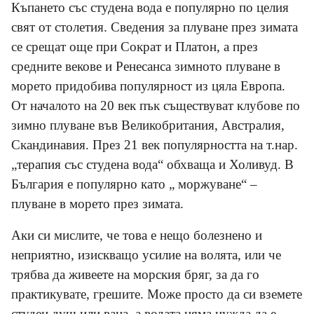
Къпането със студена вода е популярно по целия
свят от столетия. Сведения за плуване през зимата
се срещат още при Сократ и Платон, а през
средните векове и Ренесанса зимното плуване в
морето придобива популярност из цяла Европа.
От началото на 20 век пък съществуват клубове по
зимно плуване във Великобритания, Австралия,
Скандинавия. През 21 век популярността на т.нар.
„терапия със студена вода“ обхваща и Холивуд. В
България е популярно като „ моржуване“ –
плуване в морето през зимата.
Аки си мислите, че това е нещо болезнено и
неприятно, изискващо усилие на волята, или че
трябва да живеете на морския бряг, за да го
практикувате
,
грешите. Може просто да си вземете
студен душ или вана, а водата няма нужда да е