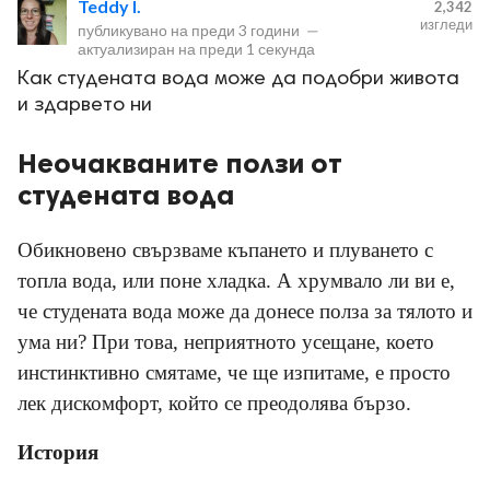
Teddy I.
2,342
изгледи
публикувано на
преди 3 години
—
актуализиран на
преди 1 секунда
Как студената вода може да подобри живота
и здарвето ни
Неочакваните ползи от
ност
студената вода
пазени.
Обикновено свързваме къпането и плуването с
топла вода, или поне хладка. А хрумвало ли ви е,
че студената вода може да донесе полза за тялото и
ума ни? При това, неприятното усещане, което
инстинктивно смятаме, че ще изпитаме, е просто
лек дискомфорт, който се преодолява бързо.
История