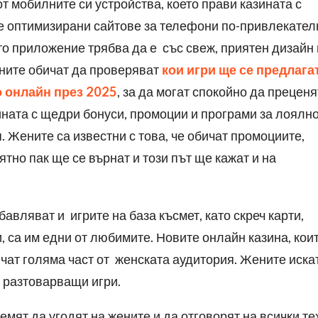
т мобилните си устройства, което прави казината с
 оптимизирани сайтове за телефони по-привлекател
о приложение трябва да е със свеж, приятен дизайн 
ните обичат да проверяват
кои игри ще се предлага
о онлайн през 2025
, за да могат спокойно да прецен
ината с щедри бонуси, промоции и програми за лоялн
 Жените са известни с това, че обичат промоциите,
ятно пак ще се върнат и този път ще кажат и на
бавляват и игрите на база късмет, като скреч карти,
, са им едни от любимите. Новите онлайн казина, кои
ичат голяма част от женската аудитория. Жените иска
и разтоварващи игри.
емят да угодят на жените и да отговорят на всички те