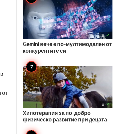

8
Gemini вече е по-мултимодален от
конкурентите си
т
ди
 от

8
Хипотерапия за по-добро
физическо развитие при децата