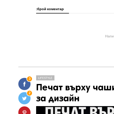
:брой коментар
Напи
LIFESTYLE
3
Печат върху чаши
2
за дизайн