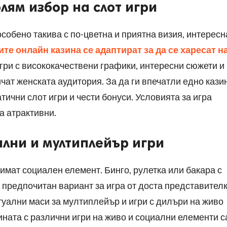
лям избор на слот игри
особено такива с по-цветна и приятна визия, интересн
те онлайн казина се адаптират за да се харесат н
 игри с висококачествени графики, интересни сюжети и
чат женската аудитория. За да ги впечатли едно кази
ични слот игри и чести бонуси. Условията за игра
а атрактивни.
ални и мултиплейър игри
 имат социален елемент. Бинго, рулетка или бакара с
та предпочитан вариант за игра от доста представител
туални маси за мултиплейър и игри с дилъри на живо
ината с различни игри на живо и социални елементи с