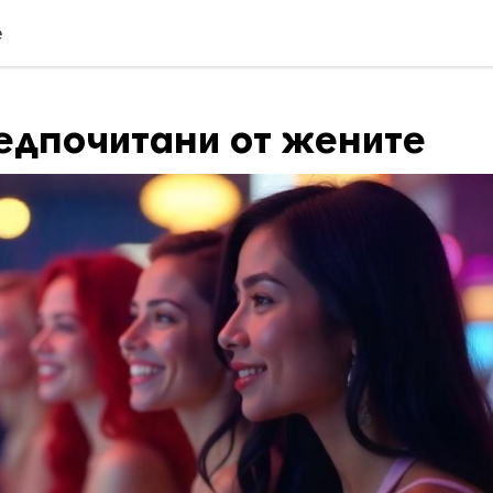
е
редпочитани от жените