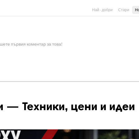
Най - добри
Стари
Н
шете първия коментар за това!
 — Техники, цени и идеи