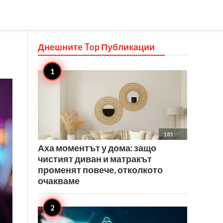
Днешните Top
Публикации

185
Аха моментът у дома: защо
чистият диван и матракът
променят повече, отколкото
очакваме