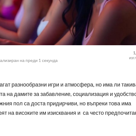
1
изг
уализиран на
преди 1 секунда
гат разнообразни игри и атмосфера, но има ли такив
та на дамите за забавление, социализация и удобство
жния пол са доста придирчиви, но въпреки това има
орят на високите им изисквания и са често предпочита