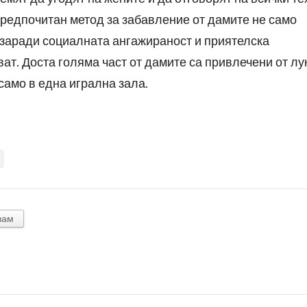
предпочитан метод за забавление от дамите не само
и заради социалната ангажираност и приятелска
ат. Доста голяма част от дамите са привлечени от лу
 само в една игрална зала.
вам