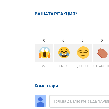
ВАШАТА РЕАКЦИЯ?
0
0
0
0
OMG!
СМЯХ!
ДОБРО!
СТРАХОТН
Коментари