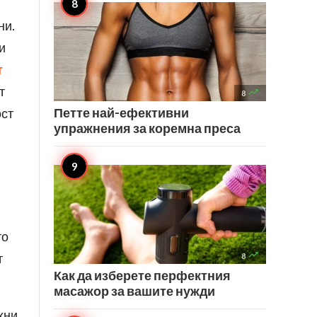
ни.
и
т
ят

8
Петте най-ефективни
ост
упражнения за коремна преса
то

т
8
Как да изберете перфектния
масажор за вашите нужди
хни