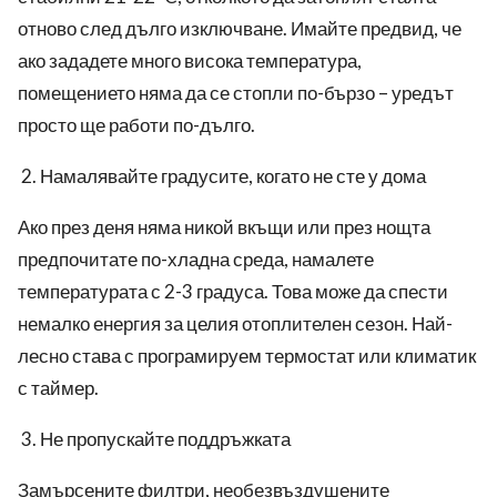
отново след дълго изключване. Имайте предвид, че
ако зададете много висока температура,
помещението няма да се стопли по-бързо – уредът
просто ще работи по-дълго.
Намалявайте градусите, когато не сте у дома
Ако през деня няма никой вкъщи или през нощта
предпочитате по-хладна среда, намалете
температурата с 2-3 градуса. Това може да спести
немалко енергия за целия отоплителен сезон. Най-
лесно става с програмируем термостат или климатик
с таймер.
Не пропускайте поддръжката
Замърсените филтри, необезвъздушените