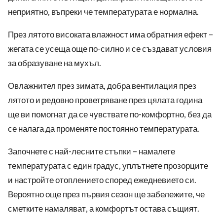
неприятно, въпреки че температурата е нормална.
През лятото високата влажност има обратния ефект –
жегата се усеща още по-силно и се създават условия
за образуване на мухъл.
Овлажнител през зимата, добра вентилация през
лятото и редовно проветряване през цялата година
ще ви помогнат да се чувствате по-комфортно, без да
се налага да променяте постоянно температурата.
Започнете с най-лесните стъпки – намалете
температурата с един градус, уплътнете прозорците
и настройте отоплението според ежедневието си.
Вероятно още през първия сезон ще забележите, че
сметките намаляват, а комфортът остава същият.