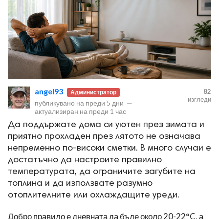
angel93
82
Администратор
изгледи
публикувано на
преди 5 дни
—
актуализиран на
преди 1 час
Да поддържате дома си уютен през зимата и
приятно прохладен през лятото не означава
непременно по-високи сметки. В много случаи е
достатъчно да настроите правилно
температурата, да ограничите загубите на
топлина и да използвате разумно
отоплителните или охлаждащите уреди.
Добро правило е дневната да бъде около 20-22°C, а