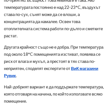
по-приятно. Всъщност това невинаги е така. Ако
температурата постоянно е над 22-23°C, въздухът
става по-сух, сънят може да се влоши, а
концентрацията да намалее. Освен това
отоплителната система работи по-дълго и сметките
растат.
Другата крайност също не е добра. При температура
под около 18°C помещенията изстиват, появява се
риск от влага и мухъл, а престоят в тях става по-
неприятен, споделят експертите от
ВиК магазини
Рувик
.
Най-добрият вариант е да поддържате температура,
която отговаря на начина, по който използвате всяко
помещение.