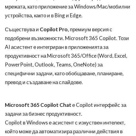
мрежата, като приложение за Windows/Mac/мобилни
устройства, както и в Bing и Edge.
Съществува и
Copilot Pro,
премиум версия с
подобрени възможности. Microsoft 365 Copilot. Този
AI асистент е интегриран в приложенията за
продуктивност на Microsoft 365/Office (Word, Excel,
PowerPoint, Outlook, Teams, OneNote) за
специфични задачи, като обобщаване, планиране,
превод и създаване на слайдове.
Microsoft 365 Copilot Chat
е Copilot интерфейс за
задачи за бизнес продуктивност.
Copilot в Windows е асистент с изкуствен интелект,
който може да автоматизира различни действия в