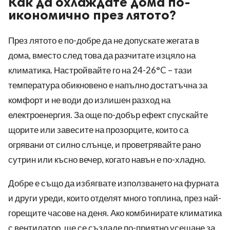
Как да охлаждате дома по-
икономично през лятото?
През лятото е по-добре да не допускате жегата в
дома, вместо след това да разчитате изцяло на
климатика. Настройвайте го на 24-26°C – тази
температура обикновено е напълно достатъчна за
комфорт и не води до излишен разход на
електроенергия. За още по-добър ефект спускайте
щорите или завесите на прозорците, които са
огрявани от силно слънце, и проветрявайте рано
сутрин или късно вечер, когато навън е по-хладно.
Добре е също да избягвате използването на фурната
и други уреди, които отделят много топлина, през най-
горещите часове на деня. Ако комбинирате климатика
с вентилатор, ще се създаде по-приятно усещане за