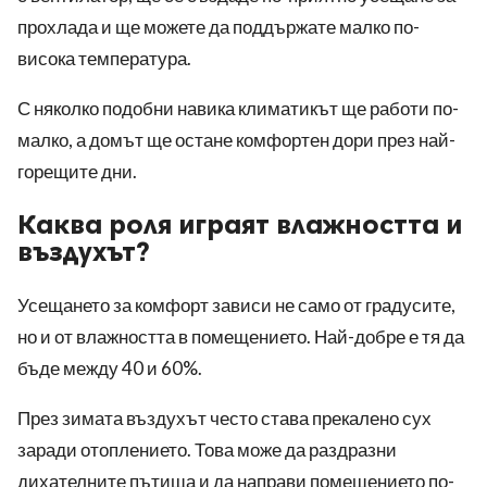
прохлада и ще можете да поддържате малко по-
висока температура.
С няколко подобни навика климатикът ще работи по-
малко, а домът ще остане комфортен дори през най-
горещите дни.
Каква роля играят влажността и
въздухът?
Усещането за комфорт зависи не само от градусите,
но и от влажността в помещението. Най-добре е тя да
бъде между 40 и 60%.
През зимата въздухът често става прекалено сух
заради отоплението. Това може да раздразни
дихателните пътища и да направи помещението по-