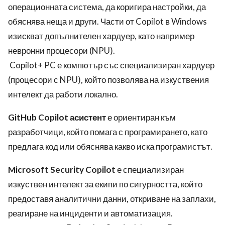
операционната система, да коригира настройки, да
обяснява неща и други. Части от Copilot в Windows
изискват допълнителен хардуер, като например
невронни процесори (NPU).
Copilot+ PC е компютър със специализиран хардуер
(процесори с NPU), който позволява на изкуствения
интелект да работи локално.
GitHub Copilot асистент
е ориентиран към
разработчици, който помага с програмирането, като
предлага код или обяснява какво иска програмистът.
Microsoft Security Copilot
е специализиран
изкуствен интелект за екипи по сигурността, който
предоставя аналитични данни, откриване на заплахи,
реагиране на инциденти и автоматизация.