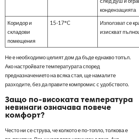
след душ и огр
кондензацията
Коридор и
15-17°C
Използват се кр
складови
изискват пълно
помещения
Не е необходимо целият дом да бъде еднакво топъл.
Ако настройвате температурата според
предназначението на всяка стая, ще намалите
разходите, без да правите компромис с удобството.
Защо по-високата температура
невинаги означава повече
комфорт?
Често ни се струва, че колкото е по-топло, толкова е