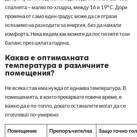
спалнята – малко по-хладна, между 16 и 19°C. Дори
промяна от само един градус може да се отрази
осезаемо на разходите за енергия, без да намали
комфорта. Нека видим как можете да постигнете този
баланс през цялата година.
Каква е оптималната
температура в различните
помещения?
Не всяка стая има нужда от еднаква температура. В
помещенията, в които прекарвате повече време, е
важно да е по-топло, докато останалите могат да се
отопляват по-умерено:
Помещение
Препоръчителна
Защо точно то