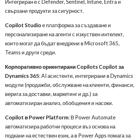
Интегриран е с Defender, Sentinel, Intune, Entra и
свързани продукти за сигурност.
Copilot Studio
е платформа за създаване и
персонализиране на агенти с изкуствен интелект,
които могат да бъдат внедрени в Microsoft 365,
Teams и други среди.
Корпоративно ориентирани Copilots Copilot за
Dynamics 365
: AI асистенти, интегрирани в Dynamics
модули (продажби, обслужване на клиенти, финанси,
верига за доставки, маркетинг и др.) за
автоматизиран анализ, обобщения и насоки.
Copilot в Power Platform
: В Power Automate
автоматизира работни процеси въз основа на
подкани на естествен език, а в Power Apps помага за