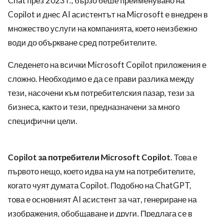
Chat през 2023 г., бързо беше преименувано на
Copilot и днес AI асистентът на Microsoft е внедрен в
множество услуги на компанията, което неизбежно
води до объркване сред потребителите.
Следенето на всички Microsoft Copilot приложения е
сложно. Необходимо е да се прави разлика между
тези, насочени към потребителския пазар, тези за
бизнеса, както и тези, предназначени за много
специфични цели.
Copilot за потребители Microsoft Copilot
. Това е
първото нещо, което идва на ум на потребителите,
когато чуят думата Copilot. Подобно на ChatGPT,
това е основният AI асистент за чат, генериране на
изображения, обобщаване и други. Предлага се в