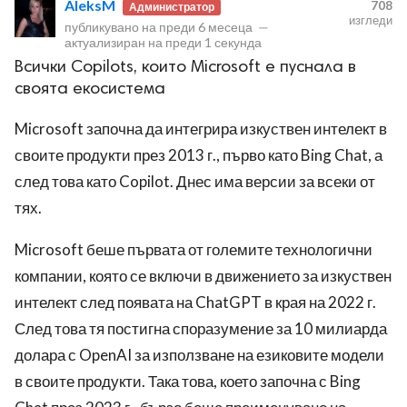
AleksM
708
Администратор
изгледи
публикувано на
преди 6 месеца
—
актуализиран на
преди 1 секунда
Всички Copilots, които Microsoft е пуснала в
своята екосистема
Microsoft започна да интегрира изкуствен интелект в
ност
своите продукти през 2013 г., първо като Bing Chat, а
пазени.
след това като Copilot. Днес има версии за всеки от
тях.
Microsoft беше първата от големите технологични
компании, която се включи в движението за изкуствен
интелект след появата на ChatGPT в края на 2022 г.
След това тя постигна споразумение за 10 милиарда
долара с OpenAI за използване на езиковите модели
в своите продукти. Така това, което започна с Bing