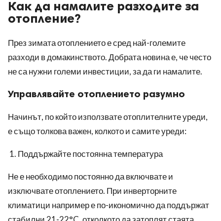
Как да намалите разходите за
отопление?
През зимата отоплението е сред най-големите
разходи в домакинството. Добрата новина е, че често
не са нужни големи инвестиции, за да ги намалите.
Управлявайте отоплението разумно
Начинът, по който използвате отоплителните уреди,
е също толкова важен, колкото и самите уреди:
Поддържайте постоянна температура
Не е необходимо постоянно да включвате и
изключвате отоплението. При инверторните
климатици например е по-икономично да поддържат
стабилни 21-22°C, отколкото да затоплят стаята