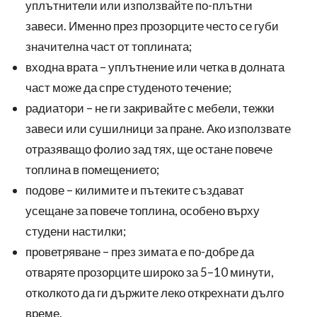
уплътнители или използвайте по-плътни
завеси. Именно през прозорците често се губи
значителна част от топлината;
входна врата – уплътнение или четка в долната
част може да спре студеното течение;
радиатори – не ги закривайте с мебели, тежки
завеси или сушилници за пране. Ако използвате
отразяващо фолио зад тях, ще остане повече
топлина в помещението;
подове – килимите и пътеките създават
усещане за повече топлина, особено върху
студени настилки;
проветряване – през зимата е по-добре да
отваряте прозорците широко за 5–10 минути,
отколкото да ги държите леко открехнати дълго
време.