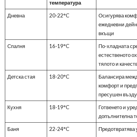
температура
Дневна
20-22°C
Осигурява комф
ежедневни дейно
вкъщи
Спалня
16-19°C
По-хладната ср
естественото о
тялото и качест
Детска стая
18-20°C
Балансира межд
комфорт и пред
пресушен възду
Кухня
18-19°C
Готвенето и уре
допълнителна т
Баня
22-24°C
Предотвратява 