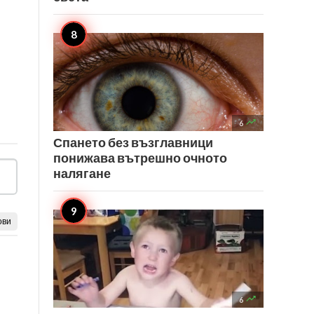

6
Спането без възглавници
понижава вътрешно очното
налягане
ови

6