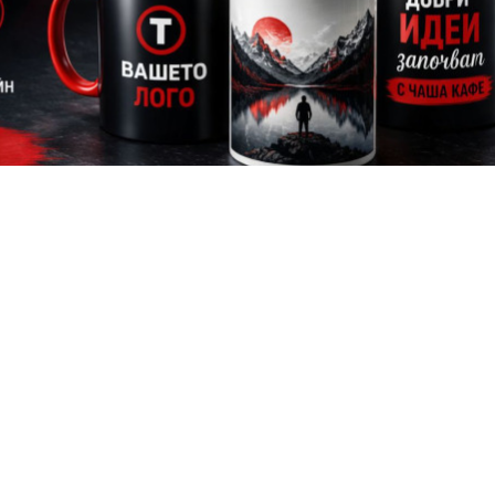
изг
уализиран на
преди 58 минути
вните и дълготрайни начини за брандиране, защото превръща
 твоята марка.
атът върху чаши и защо е толкова 