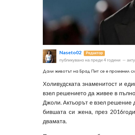
ност
Naseto02
Редактор
пазени.
публикувано на
преди 4 години
—
акт
Дали животът на Брад Пит се е променил с
Холивудската знаменитост и един
взел решението да живее в пълн
Джоли. Актьорът е взел решение д
бившата си жена, през 2016год
двамата.