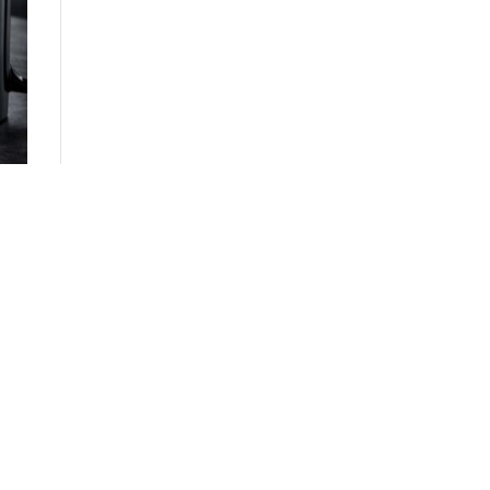
529
леди