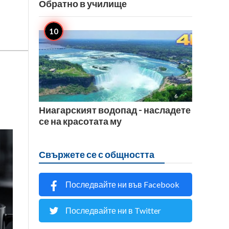
Обратно в училище

6
Ниагарският водопад - насладете
се на красотата му
Свържете се с общността
Последвайте ни във Facebook
Последвайте ни в Twitter