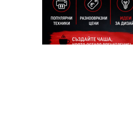
AleksM
Администратор
публикувано на
преди 2 месеца
—
акт
Печатът върху чаши е един от най-ефекти
ежедневен предмет в постоянен носител на
1. Какво представлява печ
популярен