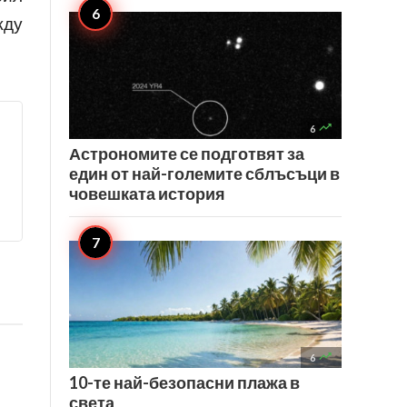
жду

6
Астрономите се подготвят за
един от най-големите сблъсъци в
човешката история

6
10-те най-безопасни плажа в
света