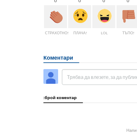
0
0
0
0
СТРАХОТНО!
ПЛАЧА!
LOL
ТЪПО!
Коментари
:брой коментар
Напи