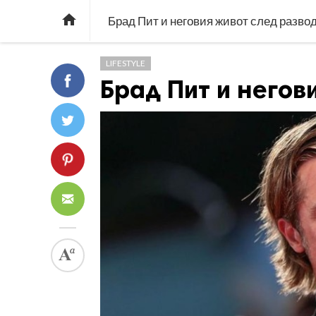

Брад Пит и неговия живот след разво
LIFESTYLE
Брад Пит и негов