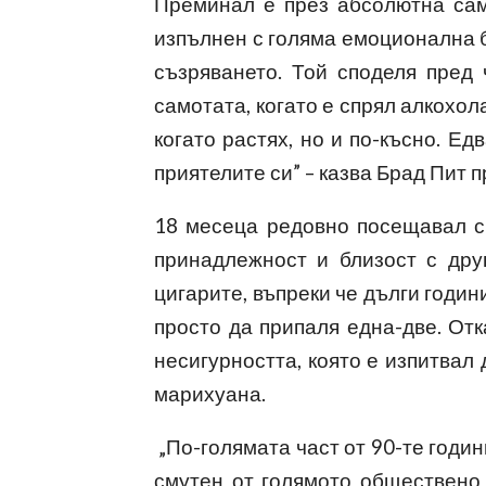
Преминал е през абсолютна сам
изпълнен с голяма емоционална б
съзряването. Той споделя пред 
самотата, когато е спрял алкохол
когато растях, но и по-късно. Е
приятелите си” – казва Брад Пит 
18 месеца редовно посещавал с
принадлежност и близост с дру
цигарите, въпреки че дълги годин
просто да припаля една-две. Отк
несигурността, която е изпитвал 
марихуана.
„По-голямата част от 90-те годин
смутен от голямото обществено 