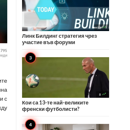

12
Линк Билдинг стратегия чрез
участие във форуми
,795
леди
ите
ина

8
и с
Кои са 13-те най-великите
жду
френски футболисти?