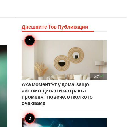
Днешните Top
Публикации

167
Аха моментът у дома: защо
чистият диван и матракът
променят повече, отколкото
очакваме