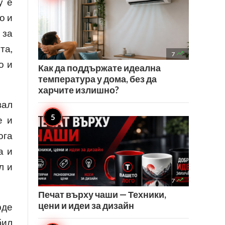
у е
о и
 за
та,

7
о и
Как да поддържате идеална
температура у дома, без да
харчите излишно?
вал
е и
ога
а и
л и

7
Печат върху чаши — Техники,
цени и идеи за дизайн
рде
бил