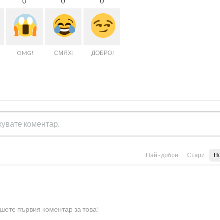
0
0
0
OMG!
СМЯХ!
ДОБРО!
Най - добри
Стари
Н
шете първия коментар за това!