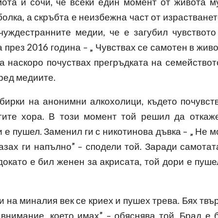
ота и сочи, че всеки един момент от живота м
олка, а скръбта е неизбежна част от израстванет
чуждестранните медии, че е загубил чувството
а през 2016 година – „ Чувствах се самотен в живо
два наскоро почуствах прегръдката на семействот
пред медиите.
бирки на анонимни алкохолици, където почувст
гите хора. В този момент той решил да откаж
и е пушел. Заменил ги с никотинова дъвка – „ Не м
азах ги напълно” – сподели той. Заради самотат
докато е бил женен за акрисата, той дори е пуше
и на миналия век се криех и пушех трева. Бях твъ
внимание, което имах” – обяснява той. Брад е 