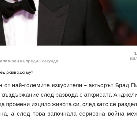
1
изг
уализиран на
преди 1 секунда
лед развода му?
 от най-големите изкусители – актьорът Брад П
о въздържание след развода с аткрисата Анджел
а промени изцяло живота си, след като се раздел
ина, а след това започнала сериозна война ме