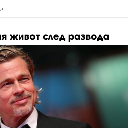
да
ия живот след развода