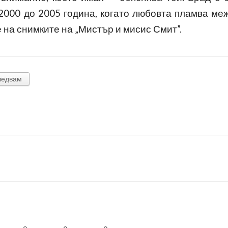
000 до 2005 година, когато любовта пламва ме
 на снимките на „Мистър и м
исис Смит”.
ледвам