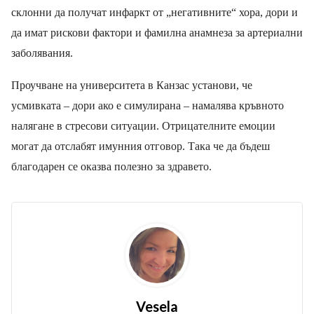
склонни да получат инфаркт от „негативните“ хора,
дори и
да
имат рискови фактори и фамилна анамнеза за артериални
заболявания.
Проучване на университета в Канзас установи, че
усмивката – дори ако
е
симулира
на
– намалява кръвното
налягане в стресови ситуации. Отрицателните емоции
могат да отслабят имунния отговор
. Така че да бъдеш
благодаре
н се оказва полезно за здравето.
Vesela