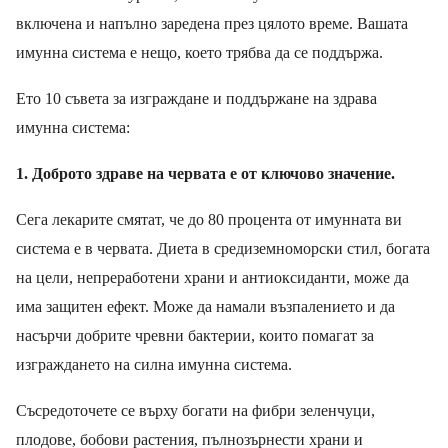
включена и напълно заредена през цялото време. Вашата
имунна система е нещо, което трябва да се поддържа.
Ето 10 съвета за изграждане и поддържане на здрава
имунна система:
1
.
Доброто здраве на червата е от ключово значение.
Сега лекарите
смят
ат, че до 80 процента от имунната ви
система е в червата. Диета в средиземноморски стил, богата
на цели, непреработени храни и антиоксиданти, може да
има защитен ефект. Може да намали възпалението и да
насърчи добрите чревни бактерии, които помагат за
изграждането на силна имунна система.
Съсредоточете се върху богати на фибри зеленчуци,
плодове, бобови растения, пълнозърнести храни и