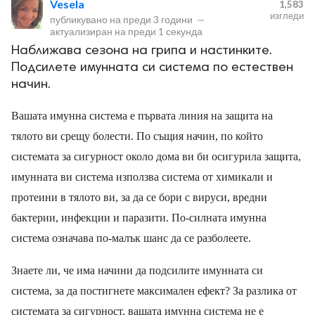
Vesela
1,583
изгледи
публикувано на
преди 3 години
—
актуализиран на
преди 1 секунда
Наближава сезона на грипа и настинките.
Подсилете имунната си система по естествен
начин.
ност
Вашата имунна система е първата линия на защита на
тялото ви срещу болести. По същия начин, по който
пазени.
системата за сигурност около дома ви би осигурила защита,
имунната ви система използва система от химикали и
протеини в тялото ви, за да се бори с вируси, вредни
бактерии, инфекции и паразити. По-силната имунна
система означава по-малък шанс да се разболеете.
Знаете ли, че има начини да подсилите имунната си
система, за да постигнете максимален ефект? За разлика от
системата за сигурност, вашата имунна система не е