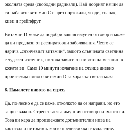
околната среда (свободни радикали). Най-добрият начин да
си набавите витамин С е чрез портокали, ягоди, спанак,
киви и грейпфрут.
Витамин D може да подобри вашия имунен отговор и може
да ви предпази от респираторни заболявания. Често се
нарича „слънчевият витамин“, защото слънчевата светлина
е чудесен източник, но това зависи от нивото на меланин в
кожата ви. Само 10 минути излагане на слънце дневно
произвеждат много витамин D за хора със светла кожа
.
6
.
Намалете нивото на стрес.
Да, по-лесно е да се каже, отколкото да се направи
, н
о ето
защо е важно
.
Стресът засяга имунния отговор на тялото ви.
Това ви кара да произвеждате допълнителни нива на
кортизол и цитокини, които предизвикват възпаление.