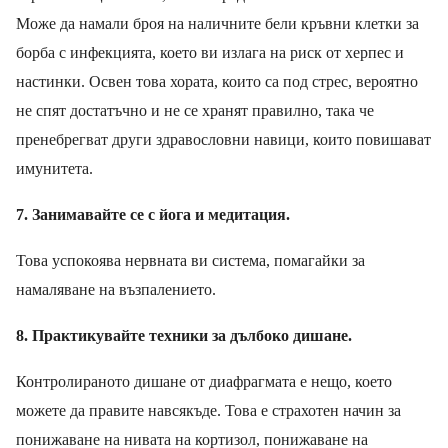
Може да намали броя на наличните бели кръвни клетки за
борба с инфекцията, което ви излага на риск от херпес и
настинки. Освен това хората, които са под стрес, вероятно
не спят достатъчно и не се хранят правилно, така че
пренебрегват други здравословни навици, които повишават
имунитета.
7
.
Занимавайте се с йога и медитация.
Това успокоява нервната ви система, помагайки за
намаляване на възпалението.
8
.
Практикувайте техники за дълбоко дишане.
К
онтролирано
то
дишане от диафрагмата е нещо, което
можете да правите навсякъде. Това е страхотен начин за
понижаване на нивата на кортизол, понижаване на