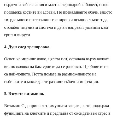
сърдечни заболявания и мастна чернодробна болест,
също
поддържа костите ви здрави. Не
прекалявайте обаче, защото
т
върде много интензивни тренировки всъщност могат да
отслабят имунната система и да ви направят уязвими към
грип и вируси.
4
.
Душ след тренировка.
Освен че мирише лошо, цялата пот, останала върху кожата
ви, позволява на бактериите да се развиват. Пробивите не
са най-лошото. Потта помага за размножаването на
гъбички
те и може да сте развият
гъбични инфекции.
5
.
Вземете витамини.
Витамин С допринася за имунната защита, като поддържа
функцията на клетките и предпазва от оксидативен стрес в