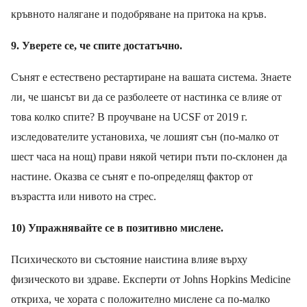
кръвното налягане и подобряване на притока на кръв.
9
.
Уверете се, че спите достатъчно.
Сънят
е естествено рестартиране на вашата система. Знаете
ли, че шансът ви да се разболеете от настинка се влияе от
това колко спите? В проучване на UCSF от 2019 г.
изследователите установиха, че лошият сън (по-малко от
шест часа на нощ) прави някой четири пъти по-
склонен
да
настине.
Оказва се сънят е по-определящ фактор
от
възрастта или нивото на стрес.
10)
Упражнявайте се в
позитивно мислене.
Психическото ви състояние наистина влияе върху
физическото ви здраве. Експерти от Johns Hopkins Medicine
откриха, че хората с положително мислене са по-малко