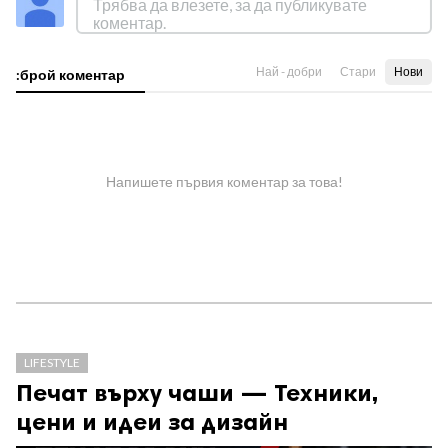
Най - добри
Стари
Нови
:брой коментар
Напишете първия коментар за това!
LIFESTYLE
Печат върху чаши — Техники,
цени и идеи за дизайн