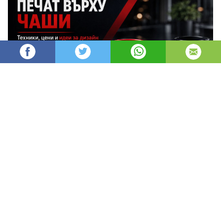
AleksM
520
Администратор
изгледи
публикувано на
преди 2 месеца
—
актуализиран на
преди 31 минути
Печатът върху чаши е един от най-
ефективните и дълготрайни начини за
брандиране, защото превръща ежедневен
предмет в постоянен носител на твоята марка.