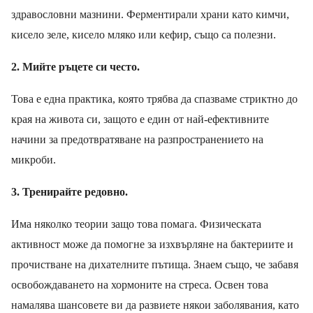
здравословни мазнини. Ферментирали храни като кимчи,
кисело зеле, кисело мляко или кефир
,
също са полезни.
2
.
Мийте ръцете си често.
Това е една практика, която трябва да спазваме
стриктно
до
края на живота си
, защото е
един от най-ефективните
начини за предотвратяване на разпространението на
микроби.
3
.
Тренирайте редовно.
Има няколко теории защо това помага. Физическата
активност може да помогне за изхвърляне на бактериите и
прочистване на дихателните пътища. Знаем
също
, че забавя
освобождаването на хормоните на стреса. Освен това
намалява шансовете ви да развиете някои заболявания, като