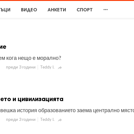

СЪЦИ
ВИДЕО
АНКЕТИ
СПОРТ
ие
ем кога нещо е морално?
преди 3 години
Teddy I.

ето и цивилизацията
овешка история образованието заема централно място
преди 3 години
Teddy I.
