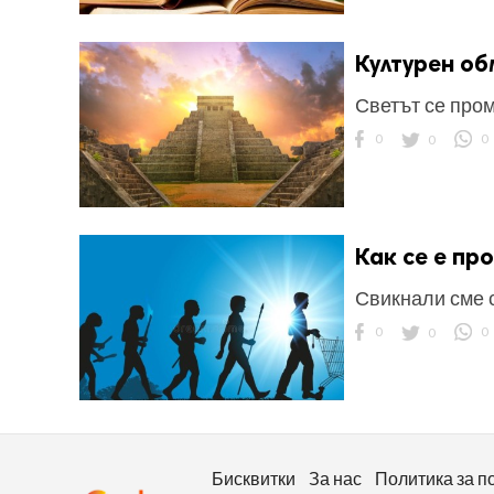
Културен об
Светът се про
0
0
0
ност
пазени.
Как се е п
Свикнали сме с
0
0
0
Бисквитки
За нас
Политика за п