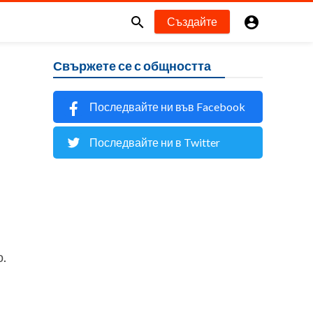


Създайте
Свържете се с общността
Последвайте ни във Facebook
Последвайте ни в Twitter
.