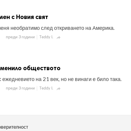
мен с Новия свят
меня необратимо след откриването на Америка.
преди 3 години
Teddy I.

роменило обществото
 ежедневието на 21 век, но не винаги е било така.
преди 3 години
Teddy I.

оверителност