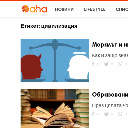
НОВИНИ
LIFESTYLE
СПИ
Етикет:
цивилизация
Моралът и н
Как и защо зна
0
0
0
Образовани
През цялата ч
0
0
0