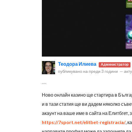
ност
пазени.
Теодора Илиева
Администратор
публикувано на
преди 3 години
—
акт
.....
Ново онлайн казино ще стартира в Бълга
и в тази статия ще ви дадем няколко съве
акаунт на ваше име в сайта на Елитбгет, 
https://7sport.net/elitbet-registracia/
, 
направите профил може да започнете да и