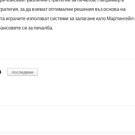
тратегия, за да вземат оптимални решения въз основа на
ата играчите използват системи за залагане като Мартингейл
шансовете си за печалба.
а
последвам