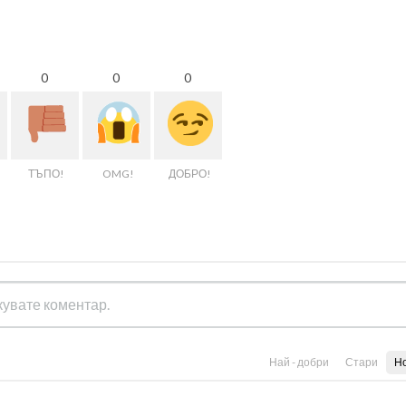
0
0
0
ТЪПО!
OMG!
ДОБРО!
Най - добри
Стари
Н