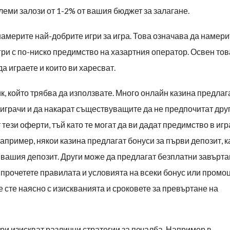
леми залози от 1-2% от вашия бюджет за залагане.
 намерите най-добрите игри за игра. Това означава да намери
гри с по-ниско предимство на хазартния оператор. Освен тов
да играете и които ви харесват.
к, който трябва да използвате. Много онлайн казина предлаг
 играчи и да накарат съществуващите да не предпочитат дру
 тези оферти, тъй като те могат да ви дадат предимство в игр
Например, някои казина предлагат бонуси за първи депозит, к
т вашия депозит. Други може да предлагат безплатни завърт
а прочетете правилата и условията на всеки бонус или промоц
че сте наясно с изискванията и сроковете за превъртане на
ри изискват различни стратегии за печалба. Например в