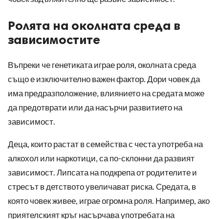
Ролята на околната среда в
зависимостите
Въпреки че генетиката играе роля, околната среда
също е изключително важен фактор. Дори човек да
има предразположение, влиянието на средата може
да предотврати или да насърчи развитието на
зависимост.
Деца, които растат в семейства с честа употреба на
алкохол или наркотици, са по-склонни да развият
зависимост. Липсата на подкрепа от родителите и
стресът в детството увеличават риска. Средата, в
която човек живее, играе огромна роля. Например, ако
приятелският кръг насърчава употребата на