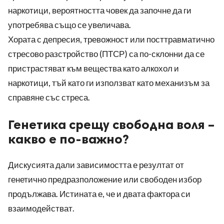
наркотици, вероятността човек да започне да ги
употребява също се увеличава.
Хората с депресия, тревожност или посттравматично
стресово разстройство (ПТСР) са по-склонни да се
пристрастяват към вещества като алкохол и
наркотици, тъй като ги използват като механизъм за
справяне със стреса.
Генетика срещу свободна воля –
какво е по-важно?
Дискусията дали зависимостта е резултат от
генетично предразположение или свободен избор
продължава. Истината е, че и двата фактора си
взаимодействат.