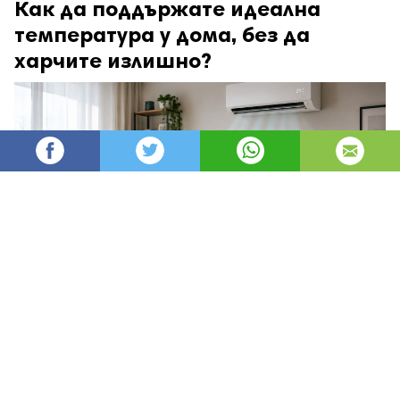
Как да поддържате идеална
температура у дома, без да
харчите излишно?
angel93
81
Администратор
изгледи
публикувано на
преди 4 дни
—
актуализиран на
преди 47 минути
Да поддържате дома си уютен през зимата и
приятно прохладен през лятото не означава