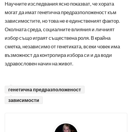
Научните изследвания ясно показват, че хората
могат да имат генетична предразположеност към
зависимостите, но това не е единственият фактор.
Околната среда, социалните влияния и личният
избор също играят съществена роля. В крайна
сметка, независимо от генетиката, всеки човек има
възможност да контролира избора си и да води
здравословен начин на живот.
генетична предразположеност
зависимости