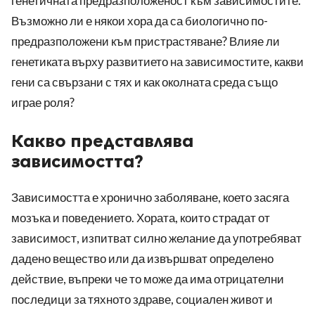
генетичната предразположеност към зависимостите.
Възможно ли е някои хора да са биологично по-
предразположени към пристрастяване? Влияе ли
генетиката върху развитието на зависимостите, какви
гени са свързани с тях и как околната среда също
играе роля?
Какво представлява
зависимостта?
Зависимостта е хронично заболяване, което засяга
мозъка и поведението. Хората, които страдат от
зависимост, изпитват силно желание да употребяват
дадено вещество или да извършват определено
действие, въпреки че то може да има отрицателни
последици за тяхното здраве, социален живот и