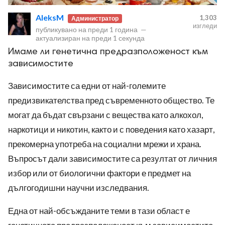
AleksM
1,303
Администратор
изгледи
публикувано на
преди 1 година
—
актуализиран на
преди 1 секунда
Имаме ли генетична предразположеност към
зависимостите
ност
Зависимостите са едни от най-големите
пазени.
предизвикателства пред съвременното общество. Те
могат да бъдат свързани с вещества като алкохол,
наркотици и никотин, както и с поведения като хазарт,
прекомерна употреба на социални мрежи и храна.
Въпросът дали зависимостите са резултат от личния
избор или от биологични фактори е предмет на
дългогодишни научни изследвания.
Една от най-обсъжданите теми в тази област е