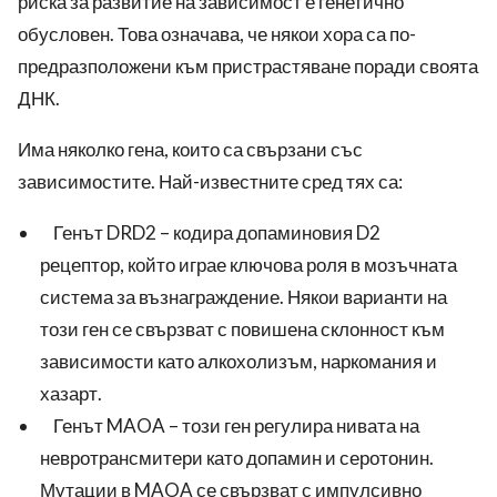
риска за развитие на зависимост е генетично
обусловен. Това означава, че някои хора са по-
предразположени към пристрастяване поради своята
ДНК.
Има няколко гена, които са свързани със
зависимостите. Най-известните сред тях са:
Генът DRD2 – кодира допаминовия D2
рецептор, който играе ключова роля в мозъчната
система за възнаграждение. Някои варианти на
този ген се свързват с повишена склонност към
зависимости като алкохолизъм, наркомания и
хазарт.
Генът MAOA – този ген регулира нивата на
невротрансмитери като допамин и серотонин.
Мутации в MAOA се свързват с импулсивно