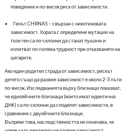
поведение и по-висок риск от зависимости.
Генът CHRNA5 – свързан с никотиновата
зависимост. Хората с определени мутации на
този ген са по-склонни да станат пушачи и
изпитват по-голяма трудност при отказването на
цигарите.
Ако един родител страда от зависимост, рискът
детето също да развие зависимост е около 2-3 пъти
по-висок. Изследванията върху близнаци показват,
че еднояйчните близнаци (които имат идентична
ДНК) са по-склонни да споделят зависимости, в
сравнение с двуяйчните близнаци.
Въпреки това, наследствеността не означава, че
човек задължително ще развие зависимост.