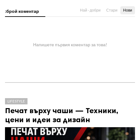
Най - добри
Стари
Нови
:брой коментар
Напишете първия коментар за това!
LIFESTYLE
Печат върху чаши — Техники,
цени и идеи за дизайн