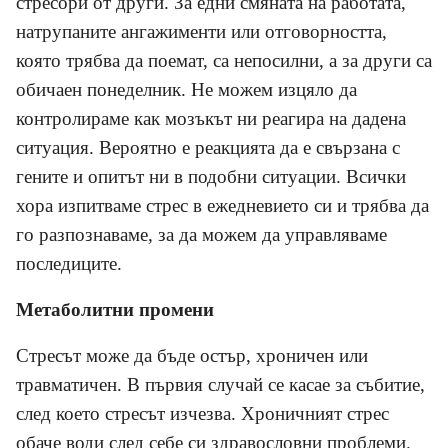
стресори от други. За едни смяната на работата,
натрупаните ангажименти или отговорността,
която трябва да поемат, са непосилни,
a
за други са
обичаен понеделник. Не можем изцяло да
контролираме как мозъкът ни реагира на дадена
ситуация. Вероятно е реакцията да е свързана с
гените и опитът ни в подобни ситуации. Всички
хора изпитваме стрес в ежедневието си и трябва да
го разпознаваме, за да можем да управляваме
последиците.
Метаболитни промени
Стресът може да бъде остър, хроничен или
травматичен. В първия случай се касае за събитие,
след което стресът изчезва. Хроничният стрес
обаче води след себе си здравословни проблеми.