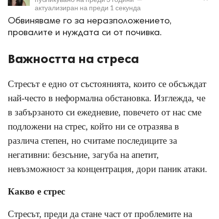
актуализиран на
преди 1 секунда
Обвиняваме го за неразположението,
провалите и нуждата си от почивка.
Важността на стреса
ност
Стресът е едно от състоянията, които се обсъждат
пазени.
най-често в неформална обстановка. Изглежда, че
в забързаното си ежедневие, повечето от нас сме
подложени на стрес, който ни се отразява в
различа степен, но считаме последиците за
негативни: безсъние, загуба на апетит,
невъзможност за концентрация, дори паник атаки.
Какво е стрес
Стресът, преди да стане част от проблемите на