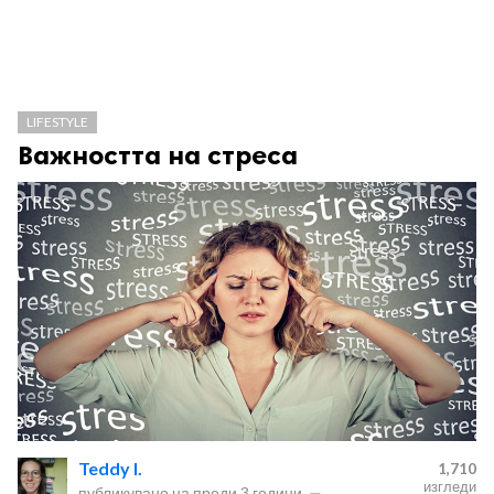
LIFESTYLE
Важността на стреса
Teddy I.
1,710
изгледи
публикувано на
преди 3 години
—