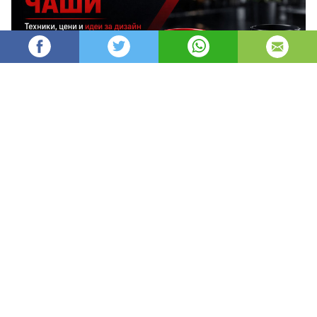
AleksM
520
Администратор
изгледи
публикувано на
преди 2 месеца
—
актуализиран на
преди 3 часа
Печатът върху чаши е един от най-
ефективните и дълготрайни начини за
брандиране, защото превръща ежедневен
предмет в постоянен носител на твоята марка.
1. Какво представлява печатът 