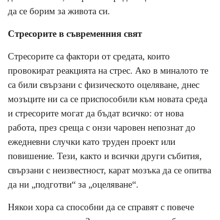
да се борим за живота си.
Стресорите в съвременния свят
Стресорите са фактори от средата, които
провокират реакцията на стрес. Ако в миналото те
са били свързани с физическото оцеляване, днес
мозъците ни са се приспособили към новата среда
и стресорите могат да бъдат всичко: от нова
работа, през среща с онзи чаровен непознат до
ежедневни случки като труден проект или
повишение. Тези, както и всички други събития,
свързани с неизвестност
,
карат мозъка да се опитва
да ни „подготви“ за „оцеляване“.
Някои хора са способни да се справят с повече