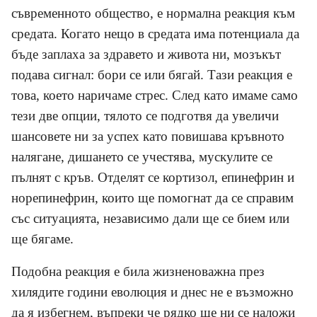
съвременното общество, е нормална реакция към
средата. Когато нещо в средата има потенциала да
бъде заплаха за здравето и живота ни, мозъкът
подава сигнал: бори се или бягай. Тази реакция е
това, което наричаме стрес. След като имаме само
тези две опции, тялото се подготвя да увеличи
шансовете ни за успех като повишава кръвното
налягане, дишането се учестява, мускулите се
пълнят с кръв. Отделят се кортизол, епинефрин и
норепинефрин, които ще помогнат да се справим
със ситуацията, независимо дали ще се бием или
ще бягаме.
Подобна реакция е била жизненоважна през
хилядите години еволюция и днес не е възможно
да я избегнем, въпреки че рядко ще ни се наложи