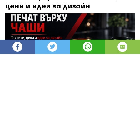
цени и идеи за дизайн
AleksM
535
Администратор
изгледи
публикувано на
преди 2 месеца
—
актуализиран на
преди 1 час
Печатът върху чаши е един от най-
ефективните и дълготрайни начини за
брандиране, защото превръща ежедневен
предмет в постоянен носител на твоята марка.