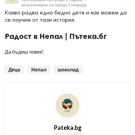
актуализиран на
преди 1 секунда
Какво радва едно бедно дете и как можем да
се поучим от тази история.
Радост в Непал | Пътека.бг
ност
Да бъдеш човек!
пазени.
Деца
Непал
шоколад
Pateka.bg