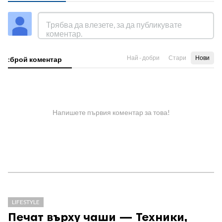
Най - добри
Стари
Нови
:брой коментар
Напишете първия коментар за това!
LIFESTYLE
Печат върху чаши — Техники,