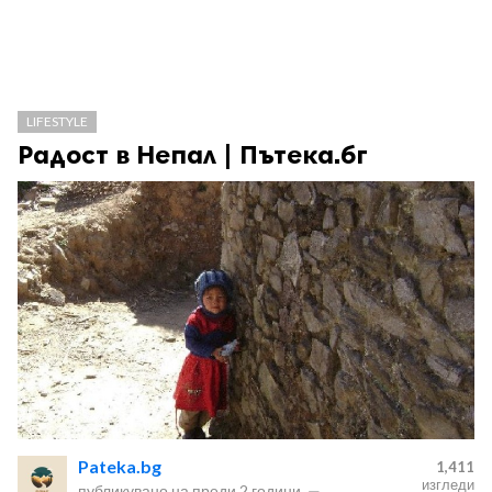
LIFESTYLE
Радост в Непал | Пътека.бг
Pateka.bg
1,411
изгледи
публикувано на
преди 2 години
—