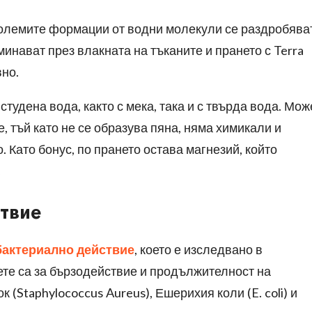
 големите формации от водни молекули се раздробява
еминават през влакната на тъканите и прането с
Terra
но.
студена вода, както с мека, така и с твърда вода. Мож
, тъй като не се образува пяна, няма химикали и
 Като бонус, по прането остава магнезий, който
.
твие
бактериално действие
, което е изследвано в
ете са за бързодействие и продължителност на
к (
Staphylococcus Aureus),
Ешерихия коли (
E. coli)
и