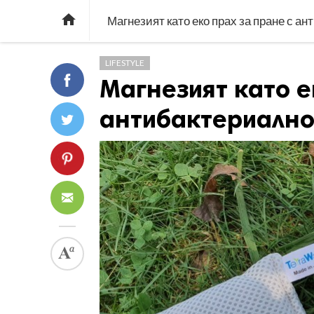

Магнезият като еко прах за пране с а
LIFESTYLE
Магнезият като е
антибактериално