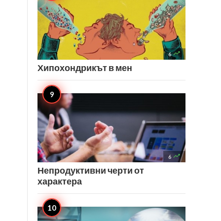

6
Хипохондрикът в мен

6
Непродуктивни черти от
характера