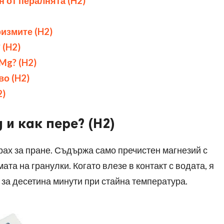
 от пералнята (
H2)
измите (
H2)
 (
H2)
+Mg
? (
H2)
во (
H2)
2)
g
и как пере
?
(
H2)
ах за пране. Съдържа само пречистен магнезий с
та на гранулки. Когато влезе в контакт с водата, я
3
за десетина минути при стайна температура.