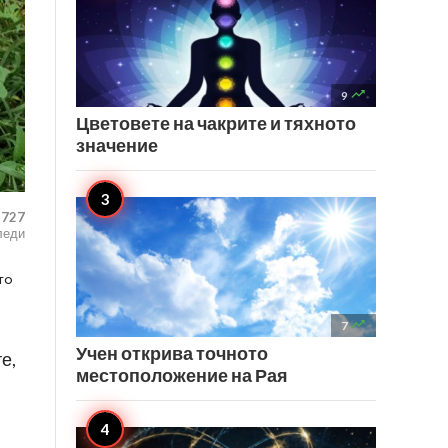

9
Цветовете на чакрите и тяхното
значение
,727
леди
то

7
Учен открива точното
е,
местоположение на Рая