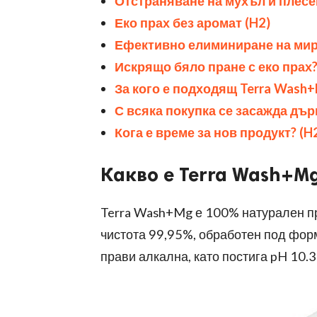
Отстраняване на мухъл и плесен
Еко прах без аромат (
H2)
Ефективно елиминиране на мир
Искрящо бяло пране с еко прах?
За кого е подходящ
Terra Wash
С всяка покупка се засажда дър
Кога е време за нов продукт? (
H
Какво е
Terra Wash+M
Terra Wash+Mg
е 100% натурален пр
чистота 99,95%, обработен под форма
прави алкална, като постига
pH 10.