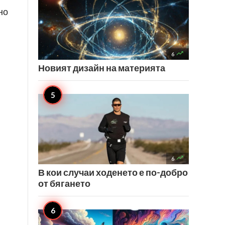
но

6
Новият дизайн на материята

6
В кои случаи ходенето е по-добро
от бягането