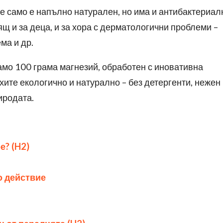
не само е напълно натурален, но има и антибактериал
щ и за деца, и за хора с дерматологични проблеми –
ма и др.
амо 100 грама магнезий, обработен с иновативна
хите екологично и натурално – без детергенти, нежен
иродата.
ре
?
(
H2)
о действие