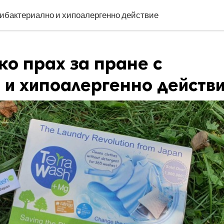
нтибактериално и хипоалергенно действие
ко прах за пране с
 и хипоалергенно действ