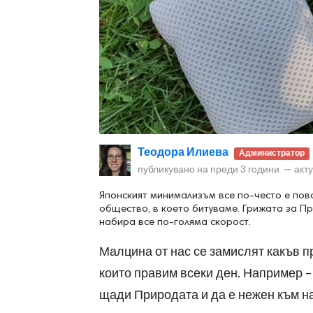
ност
пазени.
Теодора Илиева
Администратор
публикувано на
преди 3 години
—
акт
Японският минимализъм все по-често е пово
общество, в което битуваме. Грижата за П
набира все по-голяма скорост.
Малцина от нас се замислят какъв п
които прав
им
всеки ден. Например –
щади Природата и да е нежен към н