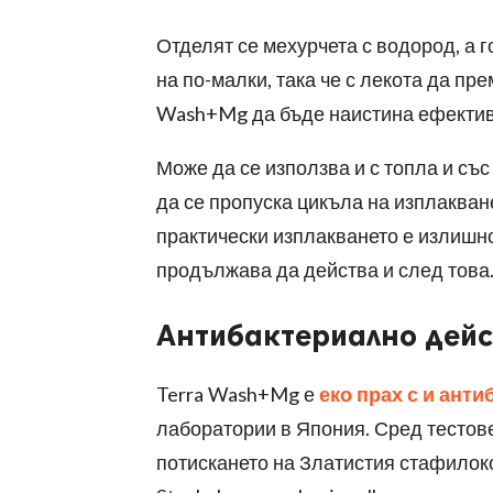
Отделят се мехурчета с водород, а
на по-малки, така че с лекота да пр
Wash+Mg
да бъде наистина ефектив
Може да се използва и с топла и със 
да се пропуска цикъла на изплакване
практически изплакването е излишно.
продължава да действа и след това
Антибактериално дейс
Terra Wash+Mg е
еко прах с
и анти
лаборатории в Япония. Сред тестов
потискането на Златистия стафилоко