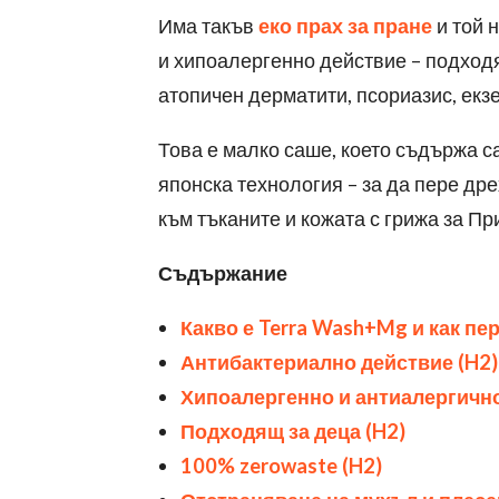
Има такъв
еко прах за пране
и той 
и хипоалергенно действие – подходя
атопичен дерматити, псориазис, екзе
Това е малко саше, което съдържа с
японска технология – за да пере дре
към тъканите и кожата с грижа за Пр
Съдържание
Какво е
Terra Wash+Mg
и как пе
Антибактериално действие (
H2)
Хипоалергенно и антиалергичн
Подходящ за деца (
H2)
100%
zerowaste
(
H2)