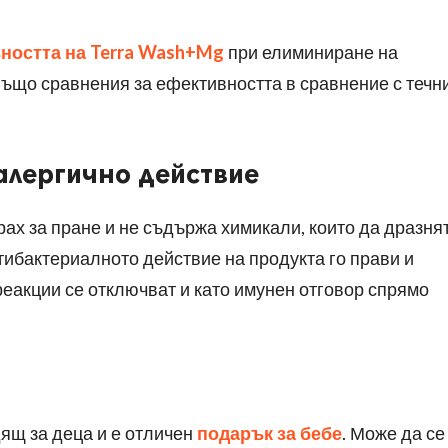
вността на
Terra Wash+Mg
при елиминиране на
ъщо сравнения за ефективността в сравнение с течн
алергично действие
ах за пране и не съдържа химикали, които да дразня
тибактериалното действие на продукта го прави и
реакции се отключват и като имунен отговор спрямо
ящ за деца и е отличен
подарък за бебе
. Може да се