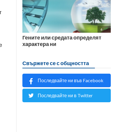
т

6
Гените или средата определят
характера ни
е
Свържете се с общността
Последвайте ни във Facebook
Последвайте ни в Twitter