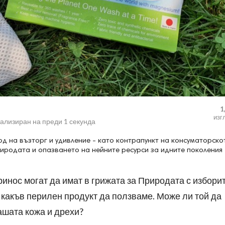
1
изг
уализиран на
преди 1 секунда
д на възторг и удивление - като контрапункт на консуматорско
риродата и опазването на нейните ресурси за идните поколения
ринос могат да имат в грижата за Природата с изборит
 какъв перилен продукт да ползваме. Може ли той да
ашата кожа и дрехи?