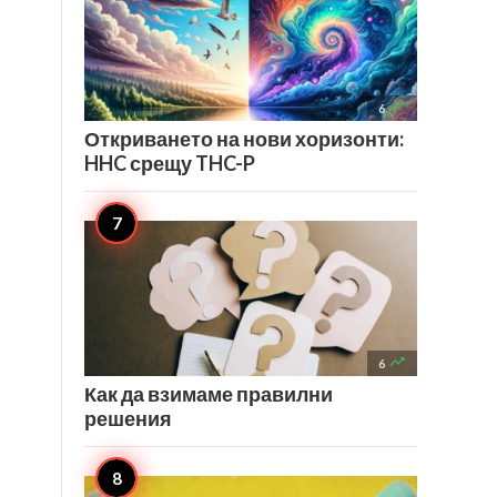

6
Откриването на нови хоризонти:
HHC срещу THC-P

6
Как да взимаме правилни
решения