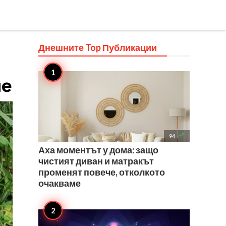
Днешните Top
Публикации
ие

94
Аха моментът у дома: защо
чистият диван и матракът
променят повече, отколкото
очакваме