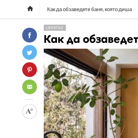

Как да обзаведете баня, която диша
LIFESTYLE
Как да обзаведет