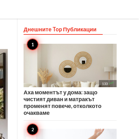
Днешните Top
Публикации

133
Аха моментът у дома: защо
чистият диван и матракът
променят повече, отколкото
очакваме