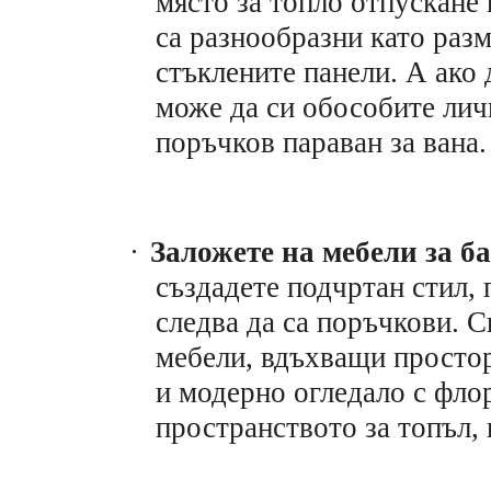
място за топло отпускане 
са разнообразни като раз
стъклените панели. А ако
може да си обособите личн
поръчков параван за вана.
·
Заложете на мебели за б
създадете подчртан стил, 
следва да са поръчкови. 
мебели, вдъхващи простор
и модерно огледало с фло
пространството за топъл, 