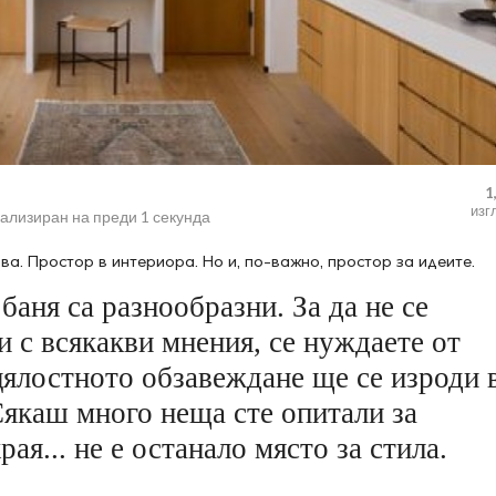
1
изг
уализиран на
преди 1 секунда
а. Простор в интериора. Но и, по-важно, простор за идеите.
баня са разнообразни. За да не се
и с всякакви мнения, се нуждаете от
цялостното обзавеждане ще се изроди 
Сякаш много неща сте опитали за
рая... не е останало място за стила.