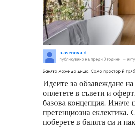
ност
a.asenova.d
пазени.
публикувано на
преди 3 години
—
акт
Банята може да диша. Само простор й трябв
Идеите за обзавеждане на 
оплетете в съвети и оферт
базова концепция. Иначе 
претенциозна еклектика. 
поберете в банята си и нак