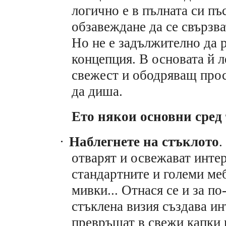
логично е в пълната си пъ
обзавеждане да се свързва
Но не е задължително да 
концепция. В основата й 
свежест и ободряващ прост
да диша.
Ето някои основни сред
·
Наблегнете на стъклото
.
отварят и освежават интер
стандартните и големи меб
мивки... Отнася се и за п
стъклена визия създава ин
превръщат в свежи капки 