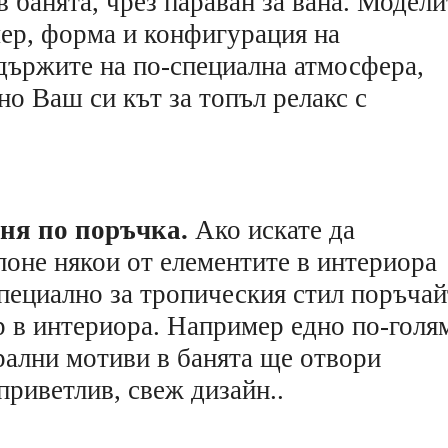
в банята, чрез параван за вана. Модели
мер, форма и конфигурация на
 държите на по-специална атмосфера,
о Ваш си кът за топъл релакс с
аня по поръчка.
Ако искате да
поне някои от елементите в интериора
Специално за тропическия стил поръчай
 в интериора. Например едно по-голя
рални мотиви в банята ще отвори
приветлив, свеж дизайн..