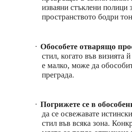
изваяни стъклени полици з
пространството бодри тон
·
Обособете отварящо про
стил, когато във визията 
е малко, може да обособи
преграда.
·
Погрижете се в обособен
да се освежавате истински
стил във всяка зона. Конк