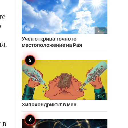
те
о

7
Учен открива точното
ил.
местоположение на Рая

7
Хипохондрикът в мен
 в