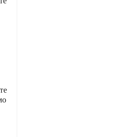
те
те
мо