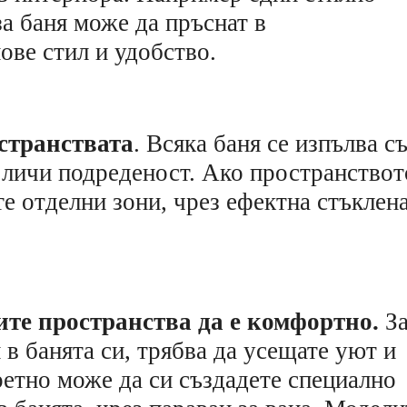
а баня може да пръснат в
ове стил и удобство.
странствата
. Всяка баня се изпълва с
й личи подреденост. Ако пространствот
те отделни зони
,
чрез ефектна стъклен
ите пространства да е комфортно.
З
 в банята си, трябва да усещате уют и
ретно може да си създадете специално