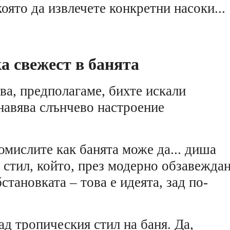
която да извлечете конкретни насоки...
а свежест в банята
ва, предполагаме, бихте искали
 навява слънчево настроение
помислите как банята може да... диша
 стил, който, през модерно обзавеждан
становката – това е идеята, зад по-
ад тропическия стил на баня. Да,