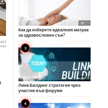

20
Как да изберете идеалния матрак
за здравословен сън?
,637
леди

20
в
Линк Билдинг стратегия чрез
участие във форуми