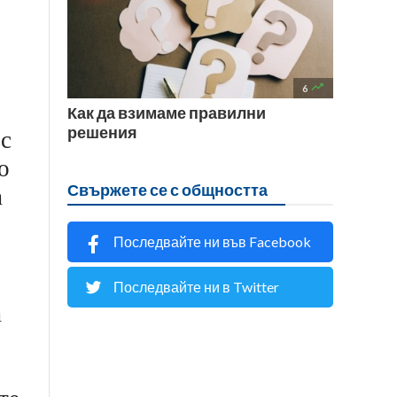

6
Как да взимаме правилни
решения
ъс
о
Свържете се с общността
а
Последвайте ни във Facebook
Последвайте ни в Twitter
а