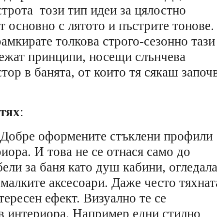
строта този тип идеи за цялостно
т основно с лятото и пъстрите тонове.
рамкирате толкова строго-сезонно тази
лежат принципи, носещи слънчева
ор в банята, от които тя сякаш започ
 тях
:
 Добре оформените стъклени профили
иора. И това не се отнася само до
ели за баня като душ кабини, огледала
о-малките аксесоари. Даже често тяхнат
тересен ефект. Визуално те се
в интериора. Например едни стилно