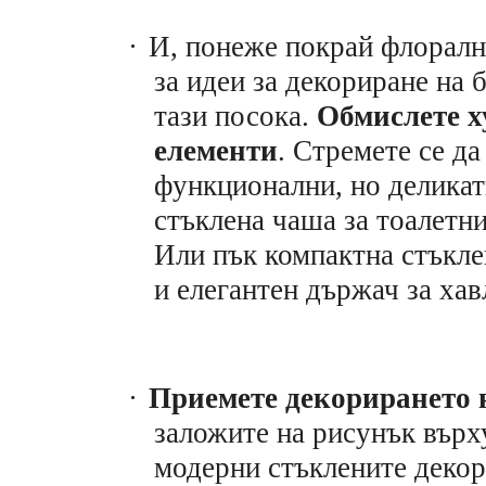
·
И, понеже покрай флоралн
за идеи за декориране на 
тази посока.
Обмислете х
елементи
. Стремете се да
функционални, но деликат
стъклена чаша за тоалетн
Или пък компактна стъкле
и елегантен държач за хав
·
Приемете декорирането 
заложите на рисунък върху
модерни стъклените декор