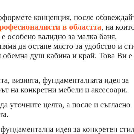
о оформете концепция, после обзвеждай
професионалисти в областта
, на коит
 е особено валидно за малка баня,
няма да остане място за удобство и ст
и обемна душ кабина и край. Това Ви е
та, визията, фундаменталната идея за
рът на конкретни мебели и аксесоари.
а уточните целта, а после и съгласно
та.
 фундаментална идея за конкретен стил