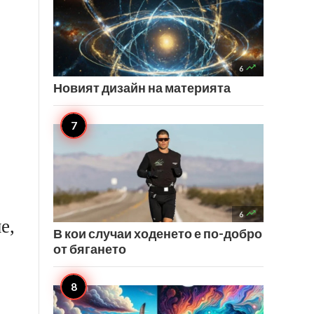

6
Новият дизайн на материята

6
е,
В кои случаи ходенето е по-добро
от бягането