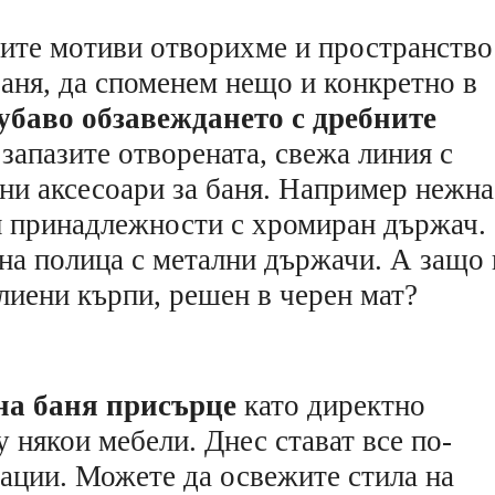
ите мотиви отворихме и пространство
баня, да споменем нещо и конкретно в
убаво обзавеждането с дребните
 запазите отворената, свежа линия с
ни аксесоари за баня. Например нежна
и принадлежности с хромиран държач.
на полица с метални държачи. А защо 
лиени кърпи, решен в черен мат?
на баня присърце
като директно
 някои мебели. Днес стават все по-
ации. Можете да освежите стила на