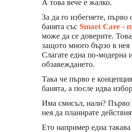
А това вече е жалко.
За да го избегнете, първ
банята със
Smart Care - 
може да се доверите. Това
защото много бързо в нея 
Слагате една по-модерна 
обзавеждането.
Така че първо е концепция
банята, а после идва избо
Има смисъл, нали? Първо д
нея да планирате действия
Ето например една такава