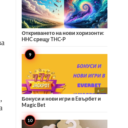

6
Откриването на нови хоризонти:
HHC срещу THC-P
ва

6
,
Бонуси и нови игри в Eвърбет и
Magic Bet
а