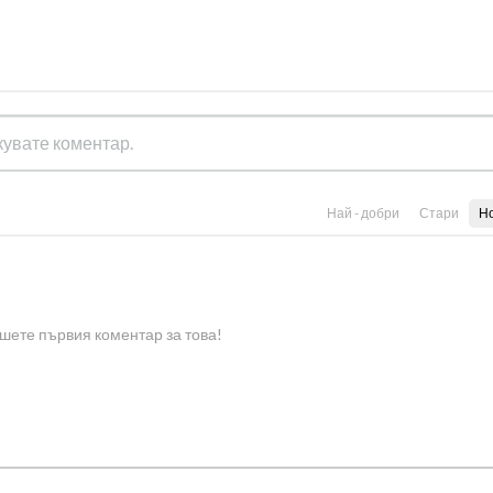
Най - добри
Стари
Н
шете първия коментар за това!