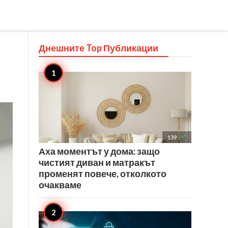
Днешните Top
Публикации

139
Аха моментът у дома: защо
чистият диван и матракът
променят повече, отколкото
очакваме