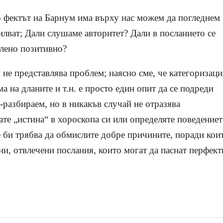
о фектът на Барнум има върху нас можем да погледнем
илват; Дали слушаме авторитет? Дали в посланието се
калено позитивно?
 не представлява проблем; наясно сме, че категоризаци
а на дланите и т.н. е просто един опит да се подреди
о-разбираем, но в никакъв случай не отразява
те „истина“ в хороскопа си или определяте поведение
е би трябва да обмислите добре причините, поради кои
и, отвлечени послания, които могат да паснат перфект