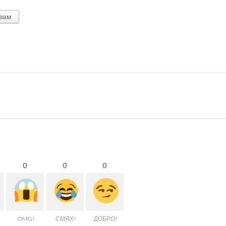
вам
0
0
0
OMG!
СМЯХ!
ДОБРО!