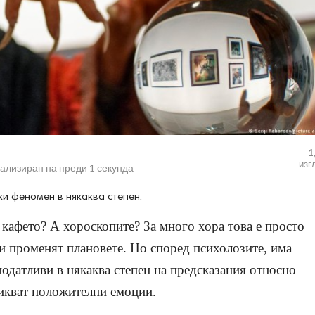
1
изг
уализиран на
преди 1 секунда
ки феномен в някаква степен.
 кафето? А хороскопите? За много хора това е просто
си променят плановете. Но според психолозите, има
податливи в някаква степен на предсказания относно
викват положителни емоции.