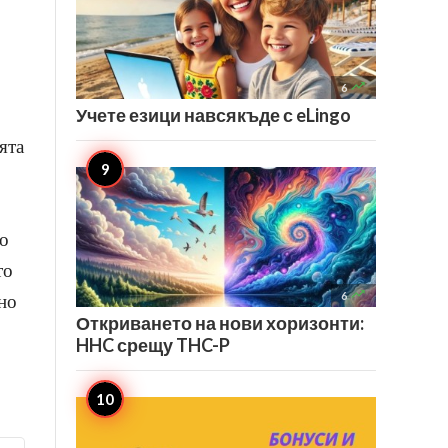

6
Учете езици навсякъде с eLingo
ята
то
то

6
но
Откриването на нови хоризонти:
HHC срещу THC-P