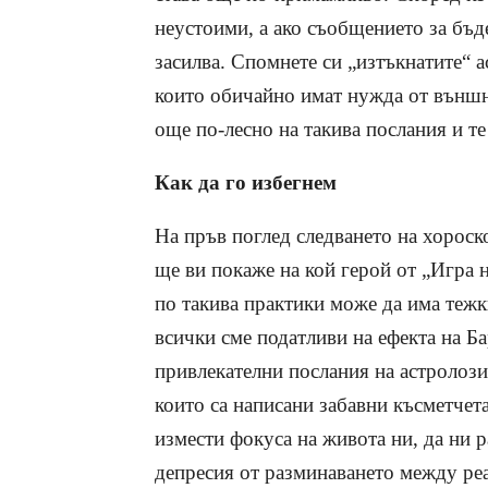
неустоими, а ако съобщението за бъд
засилва. Спомнете си „изтъкнатите“ а
които обичайно имат нужда от външн
още по-лесно на такива послания и те 
Как да го избегнем
На пръв поглед следването на хороск
ще ви покаже на кой герой от „Игра н
по такива практики може да има тежк
всички сме податливи на ефекта на Б
привлекателни послания на астролозит
които са написани забавни късметчет
измести фокуса на живота ни, да ни 
депресия от разминаването между ре