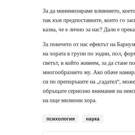
За да минимизираме влиянието, коет
пак към предпоставките, които го зас
казва, че е лично за нас? Дали е пре
За повечето от нас ефектът на Барнум
на хората в групи по зодии, пол, форм
светът, в който живеем, за да стане п
многообразието му. Ако обаче намира
си по препоръките на „гадател“, мож
обръщате сериозно внимание на неясн
на още милиони хора.
психология
наука