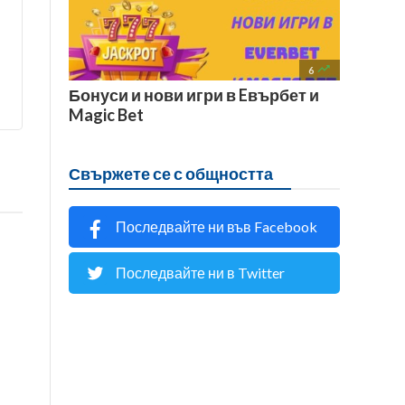

6
Бонуси и нови игри в Eвърбет и
Magic Bet
Свържете се с общността
Последвайте ни във Facebook
Последвайте ни в Twitter