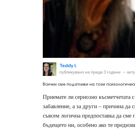
ност
пазени.
Teddy I.
публикувано на
преди 3 години
—
акт
Всички сме податливи на този психологичес
Приемате ли сериозно късметчетата с
забавление, а за други – причина да 
съвсем логична предпоставка да сме 
бъдещето ни, особено ако те предиз