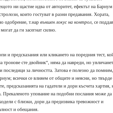
ещото ни щастие идва от авторитет, ефектът на Барнум
стролози, които гостуват в разни предавания. Хората,
о одобрение, т.нар
външен локус на контрол
, се подда
могат да ги засегнат силно.
опи и предсказания или кликането на поредния тест, ко
а тронове сте двойник“, няма да навреди, но увличане
и последици за личността. Затова е полезно да помним,
арнум; всички се влияем от общите и неясни, но твърде
е, предсказанията на гадатели и дори късчета хартия, 
а. Прекаленото упование на подобни послания може да
раздели с близки, дори да предизвика тревожност и
алност и обещания.