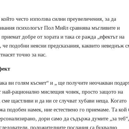
, който често използва силни преувеличения, за да
азвания психологът Пол Мийл сравнява мъгливите и
 приемат добре от хората и така се ражда „ефектът на
, че подобни неясни предсказания, каквито неведнъж с
тнасят точно за нас.
фект
ка ви голям късмет“ и „ ще получите неочакван подар
т най-рационално мислещия човек, просто защото на
а сме щастливи и да ни се случват хубави неща. Когато
жа подобен намек, ние естествено го приемаме. Та кой 
ерсонализирано, дори само да съдържа думите „за теб“,
следователи, положителните послания са буквално