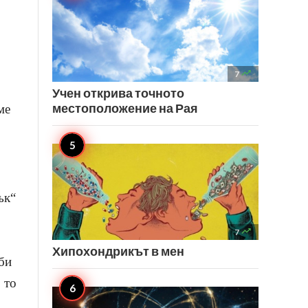

7
Учен открива точното
местоположение на Рая
ме
ък“

7
Хипохондрикът в мен
би
 то