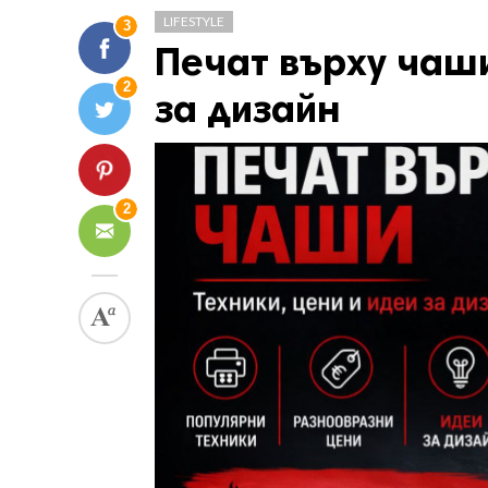
LIFESTYLE
3
Печат върху чаши
2
за дизайн
2