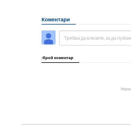
Коментари
:брой коментар
Напи