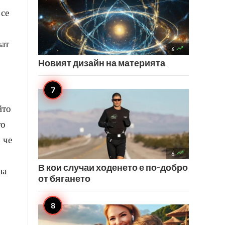
 се
ват

6
Новият дизайн на материята
йто
то
 че

6
В кои случаи ходенето е по-добро
на
от бягането