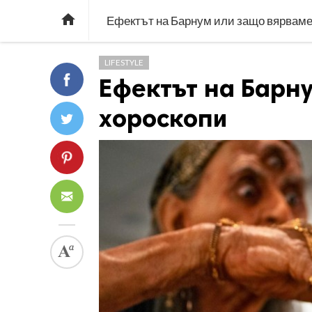

Ефектът на Барнум или защо вярваме
LIFESTYLE
Ефектът на Барну
хороскопи