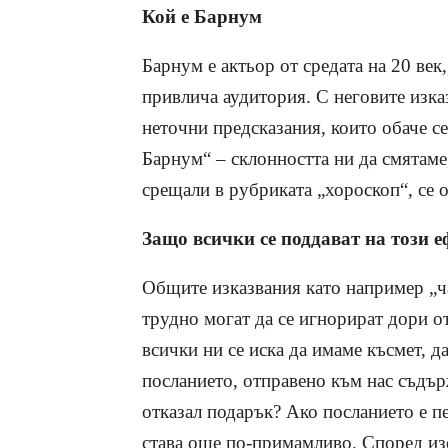
Кой е Барнум
Барнум е актьор от средата на 20 век
привлича аудитория. С неговите изк
неточни предсказания, които обаче се
Барнум“ – склонността ни да смятаме
срещали в рубриката „хороскоп“, се о
Защо всички се поддават на този е
Общите изказвания като например „ча
трудно могат да се игнорират дори о
всички ни се иска да имаме късмет, д
посланието, отправено към нас съдър
отказал подарък? Ако посланието е п
става още по-примамливо. Според из