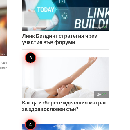

25
Линк Билдинг стратегия чрез
участие във форуми
,641
леди

20
Как да изберете идеалния матрак
за здравословен сън?