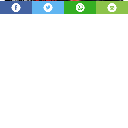
AleksM
516
Администратор
изгледи
публикувано на
преди 2 месеца
—
актуализиран на
преди 4 часа
Печатът върху чаши е един от най-
ефективните и дълготрайни начини за
брандиране, защото превръща ежедневен
предмет в постоянен носител на твоята марка.
1. Какво представлява печатът 
върху чаши и защо е толкова 