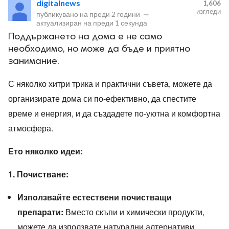
digitalnews
1,606
изгледи
публикувано на
преди 2 години
—
актуализиран на
преди 1 секунда
Поддържането на дома е не само
необходимо, но може да бъде и приятно
занимание.
ност
С няколко хитри трика и практични съвета, можете да
организирате дома си по-ефективно, да спестите
пазени.
време и енергия, и да създадете по-уютна и комфортна
атмосфера.
Ето няколко идеи:
1. Почистване:
Използвайте естествени почистващи
препарати:
Вместо скъпи и химически продукти,
можете да използвате натурални алтернативи