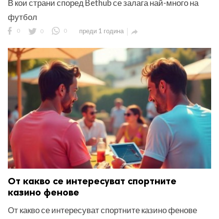
В кои страни според Bethub се залага най-много на
футбол
0
0
0
преди 1 година

От какво се интересуват спортните
казино фенове
От какво се интересуват спортните казино фенове