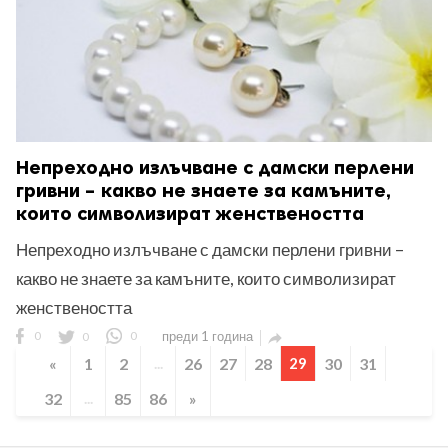
Непреходно излъчване с дамски перлени
гривни – какво не знаете за камъните,
които символизират женствеността
Непреходно излъчване с дамски перлени гривни –
какво не знаете за камъните, които символизират
женствеността
0
0
0
преди 1 година

«
1
2
...
26
27
28
29
30
31
32
...
85
86
»