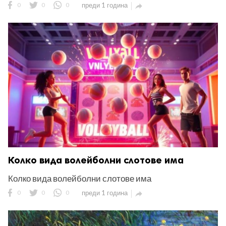
0
0
0
преди 1 година

Колко вида волейболни слотове има
Колко вида волейболни слотове има
0
0
0
преди 1 година
