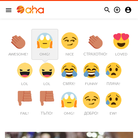



menu
AWESOME!
OMG!
NICE
СТРАХОТНО!
LOVED
LOL
LOL
СМЯХ!
FUNNY
ПЛАЧА!
FAIL!
ТЪПО!
OMG!
ДОБРО!
EW!