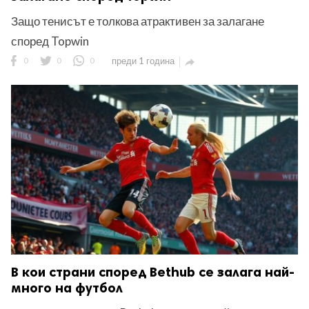
Защо тенисът е толкова атрактивен за залагане
според Topwin
0
0
0
преди 1 година

В кои страни според Bethub се залага най-
много на футбол