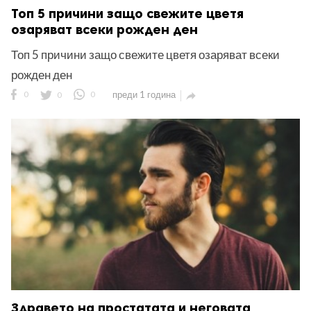
Топ 5 причини защо свежите цветя
озаряват всеки рожден ден
Топ 5 причини защо свежите цветя озаряват всеки
рожден ден
0
0
0
преди 1 година

Здравето на простатата и неговата