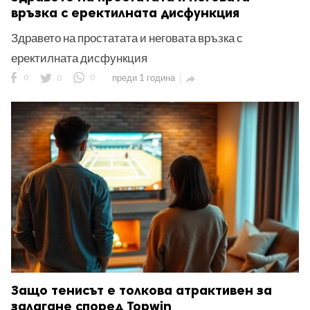
връзка с еректилната дисфункция
Здравето на простатата и неговата връзка с
еректилната дисфункция
0
0
0
преди 1 година

Защо тенисът е толкова атрактивен за
залагане според Topwin