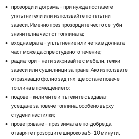
прозорци и дограма – при нужда поставете
уплътнители или използвайте по-плътни
завеси. Именно през прозорците често се губи
значителна част от топлината;
входна врата – уплътнение или четка в долната
част може да спре студеното течение;
радиатори – не ги закривайте с мебели, тежки
завеси или сушилници за пране. Ако използвате
отразяващо фолио зад тях, ще остане повече
топлина в помещението;
подове – килимите и пътеките създават
усещане за повече топлина, особено върху
студени настилки;
проветряване – през зимата е по-добре да
отваряте прозорците широко за 5–10 минути,