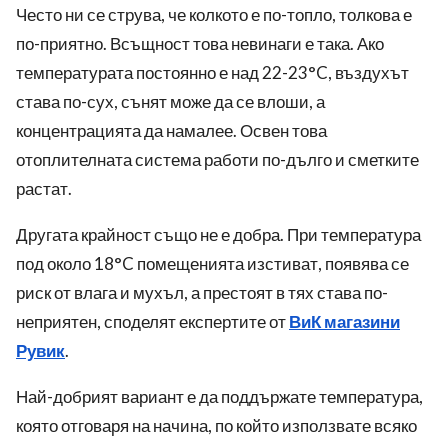
Често ни се струва, че колкото е по-топло, толкова е
по-приятно. Всъщност това невинаги е така. Ако
температурата постоянно е над 22-23°C, въздухът
става по-сух, сънят може да се влоши, а
концентрацията да намалее. Освен това
отоплителната система работи по-дълго и сметките
растат.
Другата крайност също не е добра. При температура
под около 18°C помещенията изстиват, появява се
риск от влага и мухъл, а престоят в тях става по-
неприятен, споделят експертите от
ВиК магазини
Рувик
.
Най-добрият вариант е да поддържате температура,
която отговаря на начина, по който използвате всяко