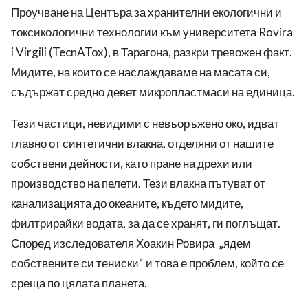
Проучване на Центъра за хранителни екологични и
токсикологични технологии към университета Rovira
i Virgili (TecnATox), в Тарагона, разкри тревожен факт.
Мидите, на които се наслаждаваме на масата си,
съдържат средно девет микропластмаси на единица.
Тези частици, невидими с невъоръжено око, идват
главно от синтетични влакна, отделяни от нашите
собствени дейности, като пране на дрехи или
производство на пелети. Тези влакна пътуват от
канализацията до океаните, където мидите,
филтрирайки водата, за да се хранят, ги поглъщат.
Според изследователя Хоакин Ровира „ядем
собствените си тениски“ и това е проблем, който се
среща по цялата планета.