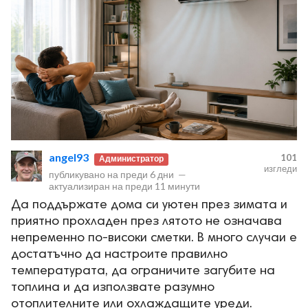
angel93
101
Администратор
изгледи
публикувано на
преди 6 дни
—
актуализиран на
преди 11 минути
Да поддържате дома си уютен през зимата и
приятно прохладен през лятото не означава
непременно по-високи сметки. В много случаи е
достатъчно да настроите правилно
температурата, да ограничите загубите на
топлина и да използвате разумно
отоплителните или охлаждащите уреди.