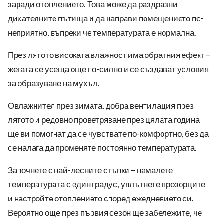
заради отоплението. Това може да раздразни
дихателните пътища и да направи помещението по-
неприятно, въпреки че температурата е нормална.
През лятото високата влажност има обратния ефект –
жегата се усеща още по-силно и се създават условия
за образуване на мухъл.
Овлажнител през зимата, добра вентилация през
лятото и редовно проветряване през цялата година
ще ви помогнат да се чувствате по-комфортно, без да
се налага да променяте постоянно температурата.
Започнете с най-лесните стъпки – намалете
температурата с един градус, уплътнете прозорците
и настройте отоплението според ежедневието си.
Вероятно още през първия сезон ще забележите, че