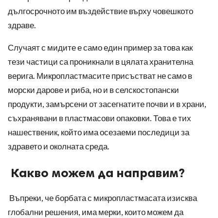
дългосрочното им въздействие върху човешкото
здраве.
Случаят с мидите е само един пример за това как
тези частици са проникнали в цялата хранителна
верига. Микропластмасите присъстват не само в
морски дарове и риба, но и в селскостопански
продукти, замърсени от засегнатите почви и в храни,
съхранявани в пластмасови опаковки. Това е тих
нашественик, който има осезаеми последици за
здравето и околната среда.
Какво можем да направим?
Въпреки, че борбата с микропластмасата изисква
глобални решения, има мерки, които можем да