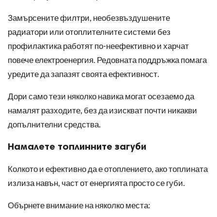
Замърсените филтри, необезвъздушените
радиатори или отоплителните системи без
профилактика работят по-неефективно и харчат
повече електроенергия. Редовната поддръжка помага
уредите да запазят своята ефективност.
Дори само тези няколко навика могат осезаемо да
намалят разходите, без да изискват почти никакви
допълнителни средства.
Намалете топлинните загуби
Колкото и ефективно да е отоплението, ако топлината
излиза навън, част от енергията просто се губи.
Обърнете внимание на няколко места: