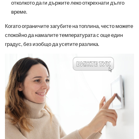
отколкото да ги държите леко открехнати дълго
време.
Когато ограничите загубите на топлина, често можете
спокойно да намалите температурата с още един
градус, без изобщо да усетите разлика.