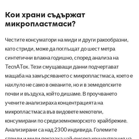
Кои храни съдържат
микропластмаси?
Честите консуматори на миди и други ракообразни,
като стриди, може да поглъщат до шест метра
синтетични влакна годишно, според анализа на
TecnATox. Тези смущаващи данни подчертават
мащаба на замърсяването с микропластмаса, което е
нахлуло не само в океаните, но и в земеделските
почви и въздуха, който дишаме. В проучването
учените анализираха концентрацията на
микропластмаса във видовете мекотели,
консумирани по средиземноморското крайбрежие.
Анализирани са над 2300 индивида. Големите
стриди и миди показаха най-висока концентрация на