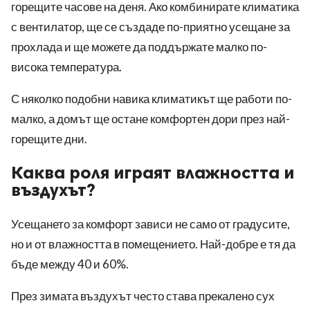
горещите часове на деня. Ако комбинирате климатика
с вентилатор, ще се създаде по-приятно усещане за
прохлада и ще можете да поддържате малко по-
висока температура.
С няколко подобни навика климатикът ще работи по-
малко, а домът ще остане комфортен дори през най-
горещите дни.
Каква роля играят влажността и
въздухът?
Усещането за комфорт зависи не само от градусите,
но и от влажността в помещението. Най-добре е тя да
бъде между 40 и 60%.
През зимата въздухът често става прекалено сух