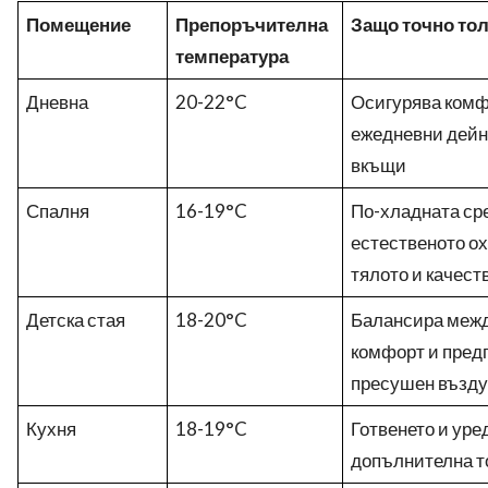
Помещение
Препоръчителна
Защо точно то
температура
Дневна
20-22°C
Осигурява комф
ежедневни дейно
вкъщи
Спалня
16-19°C
По-хладната ср
естественото о
тялото и качест
Детска стая
18-20°C
Балансира межд
комфорт и пред
пресушен възду
Кухня
18-19°C
Готвенето и уре
допълнителна т