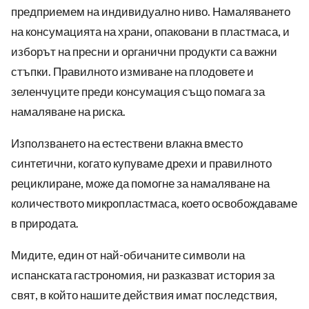
предприемем на индивидуално ниво. Намаляването
на консумацията на храни, опаковани в пластмаса, и
изборът на пресни и органични продукти са важни
стъпки. Правилното измиване на плодовете и
зеленчуците преди консумация също помага за
намаляване на риска.
Използването на естествени влакна вместо
синтетични, когато купуваме дрехи и правилното
рециклиране, може да помогне за намаляване на
количеството микропластмаса, което освобождаваме
в природата.
Мидите, един от най-обичаните символи на
испанската гастрономия, ни разказват история за
свят, в който нашите действия имат последствия,