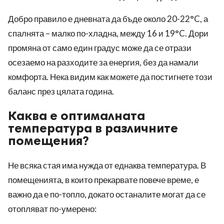
Добро правило е дневната да бъде около 20-22°C, а
спалнята – малко по-хладна, между 16 и 19°C. Дори
промяна от само един градус може да се отрази
осезаемо на разходите за енергия, без да намали
комфорта. Нека видим как можете да постигнете този
баланс през цялата година.
Каква е оптималната
температура в различните
помещения?
Не всяка стая има нужда от еднаква температура. В
помещенията, в които прекарвате повече време, е
важно да е по-топло, докато останалите могат да се
отопляват по-умерено: