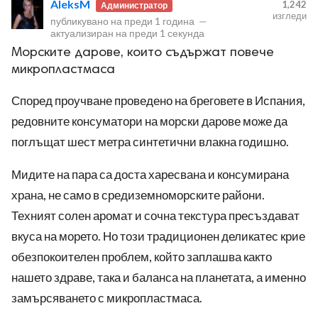
AleksM
1,242
Администратор
изгледи
публикувано на
преди 1 година
—
актуализиран на
преди 1 секунда
Морските дарове, които съдържат повече
микропластмаса
Според проучване проведено на бреговете в Испания,
ност
редовните консуматори на морски дарове може да
пазени.
поглъщат шест метра синтетични влакна годишно.
Мидите на пара са доста харесвана и консумирана
храна, не само в средиземноморските райони.
Техният солен аромат и сочна текстура пресъздават
вкуса на морето. Но този традиционен деликатес крие
обезпокоителен проблем, който заплашва както
нашето здраве, така и баланса на планетата, а именно
замърсяването с микропластмаса.