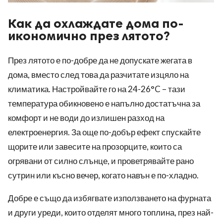
Как да охлаждате дома по-
икономично през лятото?
През лятото е по-добре да не допускате жегата в
дома, вместо след това да разчитате изцяло на
климатика. Настройвайте го на 24-26°C – тази
температура обикновено е напълно достатъчна за
комфорт и не води до излишен разход на
електроенергия. За още по-добър ефект спускайте
щорите или завесите на прозорците, които са
огрявани от силно слънце, и проветрявайте рано
сутрин или късно вечер, когато навън е по-хладно.
Добре е също да избягвате използването на фурната
и други уреди, които отделят много топлина, през най-