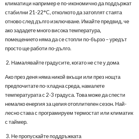
климатици например е по-икономично да поддържат
стабилни 21-22°C, отколкото да затоплят стаята
отново след дълго изключване. Имайте предвид, че
ако зададете много висока температура,
помещението няма да се стопли по-бързо – уредът
просто ще работи по-дълго.
Намалявайте градусите, когато не сте у дома
Ако през деня няма никой вкъщи или през нощта
предпочитате по-хладна среда, намалете
температурата с 2-3 градуса. Това може да спести
немалко енергия за целия отоплителен сезон. Най-
лесно става с програмируем термостат или климатик
с таймер.
Не пропускайте поддръжката