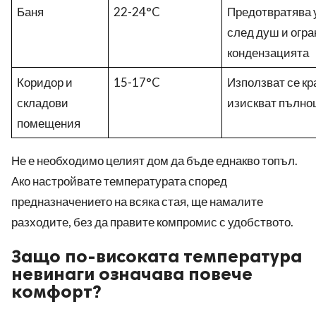
Баня
22-24°C
Предотвратява 
след душ и огр
кондензацията
Коридор и
15-17°C
Използват се кр
складови
изискват пълно
помещения
Не е необходимо целият дом да бъде еднакво топъл.
Ако настройвате температурата според
предназначението на всяка стая, ще намалите
разходите, без да правите компромис с удобството.
Защо по-високата температура
невинаги означава повече
комфорт?