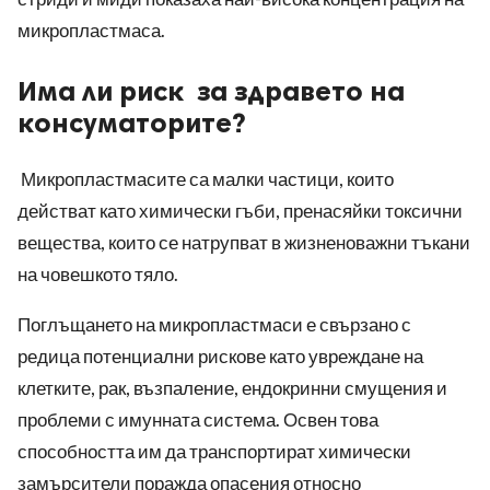
микропластмаса.
Има ли риск за здравето на
консуматорите?
Микропластмасите са малки частици, които
действат като химически гъби, пренасяйки токсични
вещества, които се натрупват в жизненоважни тъкани
на човешкото тяло.
Поглъщането на микропластмаси е свързано с
редица потенциални рискове като увреждане на
клетките, рак, възпаление, ендокринни смущения и
проблеми с имунната система. Освен това
способността им да транспортират химически
замърсители поражда опасения относно