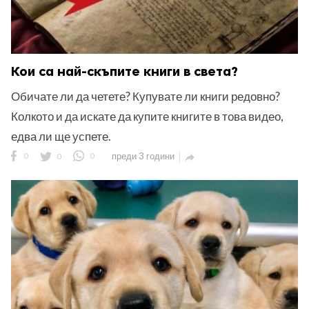
Кои са най-скъпите книги в света?
Обичате ли да четете? Купувате ли книги редовно?
Колкото и да искате да купите книгите в това видео,
едва ли ще успете.
0
0
0
преди 3 години
