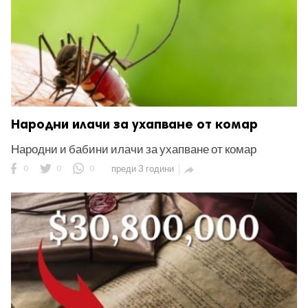
Народни илачи за ухапване от комар
Народни и бабини илачи за ухапване от комар
0
0
0
преди 3 години
