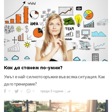
Как да станем по-умни?
Умът е най-силното оръжие във всяка ситуация. Как
да го тренираме?
0
0
0
преди 3 години
