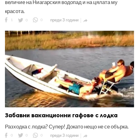
величие на Ниагарския водопад и на цялата му
красота.
1
0
0
преди 3 години

Забавни ваканционни гафове с лодка
Разходка с лодка? Супер! Докато нещо не се обърка.
0
0
0
преди 3 години
