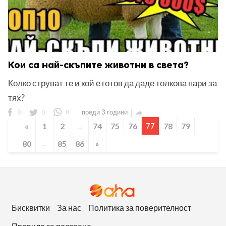
Кои са най-скъпите животни в света?
Колко струват те и кой е готов да даде толкова пари за
тях?
0
0
0
преди 3 години

«
1
2
...
74
75
76
77
78
79
80
...
85
86
»
Бисквитки
За нас
Политика за поверителност