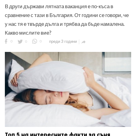
В други държави лятната ваканция е по-къса в
сравнение с тази в България. От години се говори, че
у нас тя е твърде дълга и трябва да бъде намалена.
Какво мислите вие?
0
0
0
преди 3 години

Топ 5 на интересните факти за съня