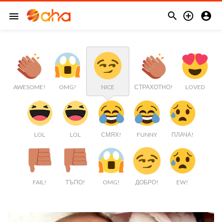



menu
AWESOME!
OMG!
NICE
СТРАХОТНО!
LOVED
LOL
LOL
СМЯХ!
FUNNY
ПЛАЧА!
FAIL!
ТЪПО!
OMG!
ДОБРО!
EW!