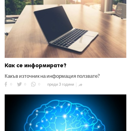
Как се информирате?
Какъв източник на информация ползвате?
0
0
0
преди 3 години
