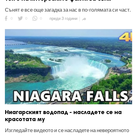
Сънят е все още загадка за нас в по-голямата си част.
0
0
0
преди 3 години

Ниагарският водопад - насладете се на
красотата му
Изгледайте видеото и се насладете на невероятното