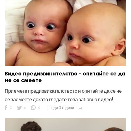
ност
пазени.
Видео предизвикателство - опитайте се да
не се смеете
Приемете предизвикателството и опитайте да се не
се засмеете докато гледате това забавно видео!
3
0
0
преди 3 години
