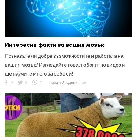
Интересни факти за вашия мозък
Познавате ли добре възможностите и работата на
вашия мозък? Изгледайте това любопитно видео и
ще научите много за себе си!
0
0
0
преди 3 години
