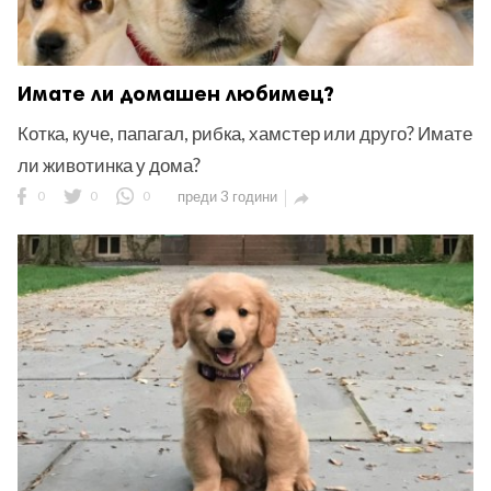
Имате ли домашен любимец?
Котка, куче, папагал, рибка, хамстер или друго? Имате
ли животинка у дома?
0
0
0
преди 3 години
