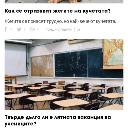
Как се отразяват жегите на кучетата?
Жегите се понасят трудно, но най-вече от кучетата.
0
0
0
преди 3 години

Твърде дълга ли е лятната ваканция за
учениците?