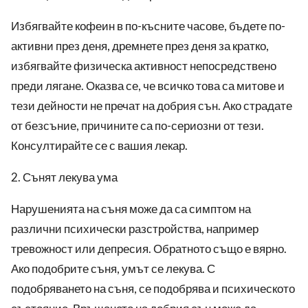
Избягвайте кофеин в по-късните часове, бъдете по-
активни през деня, дремнете през деня за кратко,
избягвайте физическа активност непосредствено
преди лягане. Оказва се, че всичко това са митове и
тези дейности не пречат на добрия сън. Ако страдате
от безсъние, причините са по-сериозни от тези.
Консултирайте се с вашия лекар.
2. Сънят лекува ума
Нарушенията на съня може да са симптом на
различни психически разстройства, например
тревожност или депресия. Обратното също е вярно.
Ако подобрите съня, умът се лекува. С
подобряването на съня, се подобрява и психическото