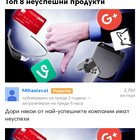
Топ 8 неуспешни продукти
Mihaelavat
2,707
Редактор
изгледи
публикувано на
преди 3 години
—
актуализиран на
преди 6 часа
Дори някои от най-успешните компании имат
неуспехи