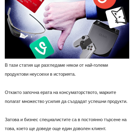
В тази статия ще разгледаме някои от най-големи
продуктови неусоехи в историята.
Откакто започна ерата на консуматорството, марките
полагат множество усилия да създадат успешни продукти.
Затова и бизнес специалистите са в постоянно търсене на
това, което ще доведе още един доволен клиент.