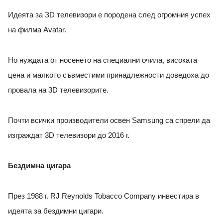
Идеята за ЗD телевизори е породена след огромния успех
на филма Avatar.
Но нуждата от носенето на специални очила, високата
цена и малкото съвместими принадлежности доведоха до
провала на 3D телевизорите.
Почти всички производители освен Samsung са спрели да
изграждат 3D телевизори до 2016 г.
Бездимна цигара
През 1988 г. RJ Reynolds Tobacco Company инвестира в
идеята за бездимни цигари.