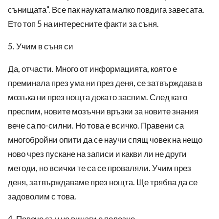
сънищата". Все пак науката малко повдига завесата.
Ето топ 5 на интересните факти за съня.
5. Учим в съня си
Да, отчасти. Много от информацията, която е
преминала през ума ни през деня, се затвърждава в
мозъка ни през нощта докато заспим. След като
преспим, новите мозъчни връзки за новите знания
вече са по-силни. Но това е всичко. Правени са
многобройни опити да се научи спящ човек на нещо
ново чрез пускане на записи и какви ли не други
методи, но всички те са се проваляли. Учим през
деня, затвърждаваме през нощта. Ще трябва да се
задоволим с това.
4. Повече сън не винаги е полезно