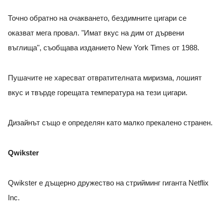
Точно обратно на очакването, бездимните цигари се
оказват мега провал. "Имат вкус на дим от дървени
въглища", съобщава изданието New York Times от 1988.
Пушачите не харесват отвратителната миризма, лошият
вкус и твърде горещата температура на тези цигари.
Дизайнът също е определян като малко прекалено странен.
Qwikster
Qwikster е дъщерно дружество на стрийминг гиганта Netflix
Inc.