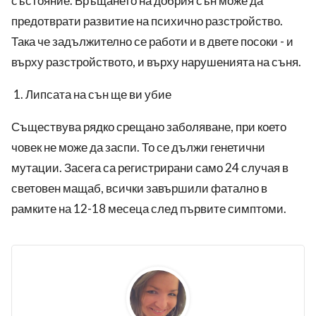
състояние. Връщането на добрия сън може да
предотврати развитие на психично разстройство.
Така че задължително се работи и в двете посоки - и
върху разстройството, и върху нарушенията на съня.
Липсата на сън ще ви убие
Съществува рядко срещано заболяване, при което
човек не може да заспи. То се дължи генетични
мутации. Засега са регистрирани само 24 случая в
световен мащаб, всички завършили фатално в
рамките на 12-18 месеца след първите симптоми.