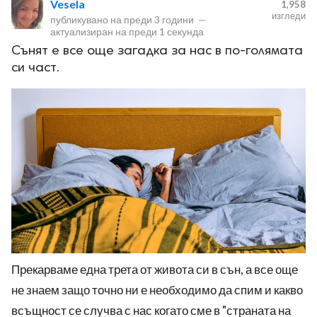
Vesela
1,958
изгледи
публикувано на
преди 3 години
—
актуализиран на
преди 1 секунда
Сънят е все още загадка за нас в по-голямата
си част.
ност
пазени.
Прекарваме една трета от живота си в сън, а все още
не знаем защо точно ни е необходимо да спим и какво
всъщност се случва с нас когато сме в "страната на