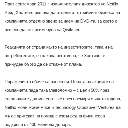
През септември 2011 г. изпълнителния директор на Netflix,
Рийд Хастингс решава да отдели от стрийминг бизнеса на
компанията отделно звено за наем на DVD-та, за което е
решено да се преименува на Qwikster.
Реакцията от страна както на инвеститорите, така и на
потребителите, е толкова негативна, че Хастингс е
принуден бързо да се откаже от плана.
Пораженията обаче са нанесени. Цената на акциите на
компанията пада така главоломно – с цели 50% през
следващите два месеца – че през ноември същата година,
Netflix моли Rowe Price и Technology Crossover Ventures да
мъ се притекат на помощ с извънредна финансова
подкрепа от 400 милиона долара.