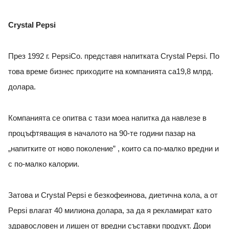
Crystal Pepsi
През 1992 г. PepsiCo. представя напитката Crystal Pepsi. По
това време бизнес приходите на компанията са19,8 млрд.
долара.
Компанията се опитва с тази моеа напитка да навлезе в
процъфтяващия в началото на 90-те години пазар на
„напитките от ново поколение” , които са по-малко вредни и
с по-малко калории.
Затова и Crystal Pepsi е безкофеинова, диетична кола, а от
Pepsi влагат 40 милиона долара, за да я рекламират като
здравословен и лишен от вредни съставки продукт. Дори