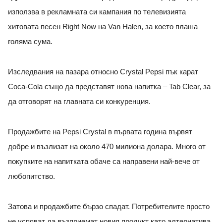
използва в рекламната си кампания по телевизията
хитовата песен Right Now на Van Halen, за което плаша
голяма сума.
Изследвания на пазара относно Crystal Pepsi пък карат
Coca-Cola също да представят нова напитка – Tab Clear, за
да отговорят на главната си конкуренция.
Продажбите на Pepsi Crystal в първата година вървят
добре и възлизат на около 470 милиона долара. Много от
покупките на напитката обаче са направени най-вече от
любопитство.
Затова и продажбите бързо спадат. Потребителите просто
не успяват да възприемат новия продукт като алтернатива