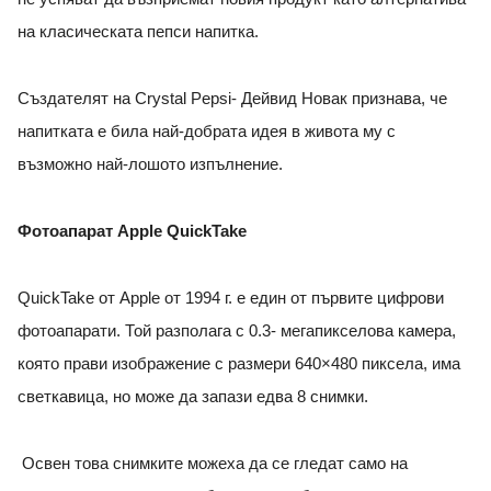
на класическата пепси напитка.
Създателят на Crystal Pepsi- Дейвид Новак признава, че
напитката е била най-добрата идея в живота му с
възможно най-лошото изпълнение.
Фотоапарат Apple QuickTake
QuickTake от Apple от 1994 г. е един от първите цифрови
фотоапарати. Той разполага с 0.3- мегапикселова камера,
която прави изображение с размери 640×480 пиксела, има
светкавица, но може да запази едва 8 снимки.
Освен това снимките можеха да се гледат само на