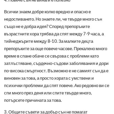
Всички знаем добре колко вредно и опасно е
недоспиването. Но знаете ли, че твърде много сън
също не е добра идея? Според препоръките
възрастните хора трябва да спят между 7-9 часа, а
тийнеджърите между 8-10. За малките децта
препоръките за още повече часове. Прекалено много
време в спане обаче се свързва с проблеми като
затлъстяване, сърдечно-съдови заболявания и дори
по-висока смъртност. Възможно е не самият сън да е
виновен за това, а просто хората с умствени и
психички проблеми да спят повече. Ако редовно ви се
спи много през деня или спите твърде много,
потърсете причината за това.
3. Общите съвети за добър сън не помагат