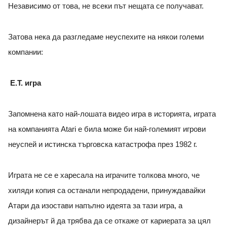
Независимо от това, не всеки път нещата се получават.
Затова нека да разгледаме неуспехите на някои големи
компании:
E.T. игра
Запомнена като най-лошата видео игра в историята, играта
на компанията Atari е била може би най-големият игрови
неуспей и истинска търговска катастрофа през 1982 г.
Играта не се е харесала на играчите толкова много, че
хиляди копия са останали непродадени, принуждавайки
Атари да изостави напълно идеята за тази игра, а
дизайнерът й да трябва да се откаже от кариерата за цял