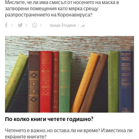
Мислите, че ли има смисъл от носенето на маска в
затворени помещения като мярка срещу
разпространението на Коронавируса?
0
0
0
преди 3 години

По колко книги четете годишно?
Четенето е важно, но остава ли ни време? Изместиха ли
екраните книгите?