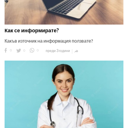
Как се информирате?
Какъв източник на информация ползвате?
0
0
0
преди 3 години
