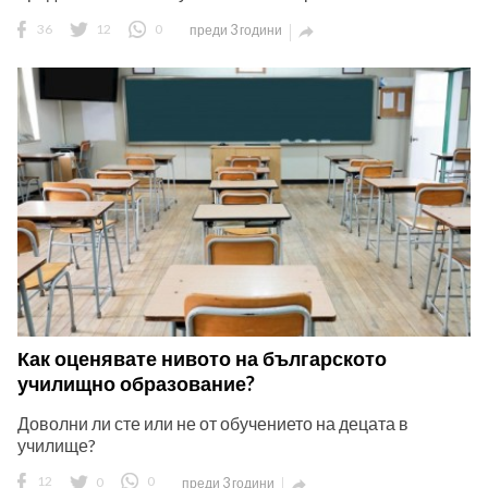
36
12
0
преди 3 години

Как оценявате нивото на българското
училищно образование?
Доволни ли сте или не от обучението на децата в
училище?
12
0
0
преди 3 години
