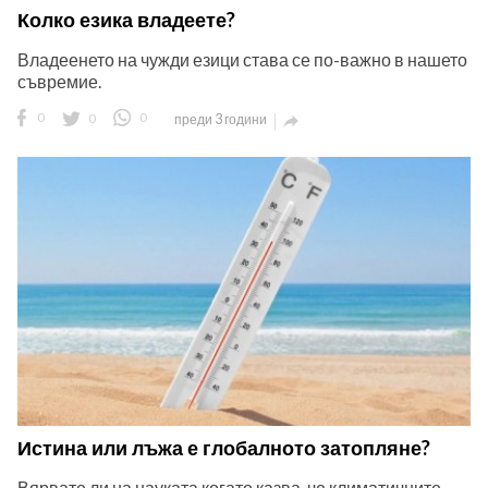
Колко езика владеете?
Владеенето на чужди езици става се по-важно в нашето
съвремие.
0
0
0
преди 3 години

Истина или лъжа е глобалното затопляне?
Вярвате ли на науката когато казва, че климатичните