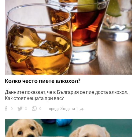
Колко често пиете алкохол?
Данните показват, че в България се пие доста алкохол.
Как стоят нещата при вас?
0
0
0
преди 3 години
