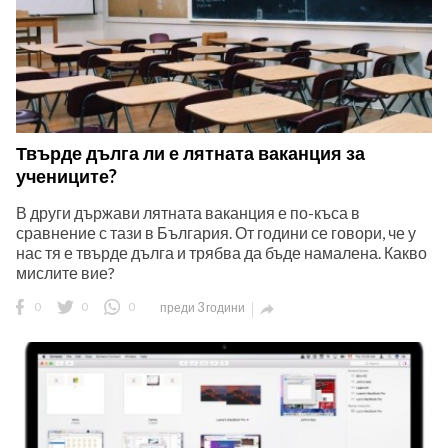
Твърде дълга ли е лятната ваканция за
учениците?
В други държави лятната ваканция е по-къса в
сравнение с тази в България. От години се говори, че у
нас тя е твърде дълга и трябва да бъде намалена. Какво
мислите вие?
0
0
0
преди 3 години
