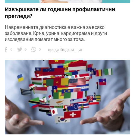
Извършвате ли годишни профилактични
прегледи?
Навременната диагностика е важна за всяко
заболяване. Кръв, урина, кардиограма и други
изследвания помагат много за това.
0
0
0
преди 3 години
