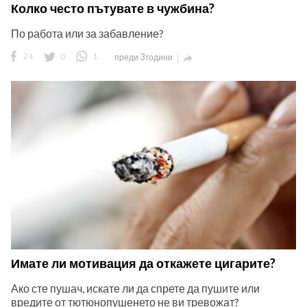
Колко често пътувате в чужбина?
По работа или за забавление?
24
0
1
преди 3 години

ност
пазени.
Имате ли мотивация да откажете цигарите?
Ако сте пушач, искате ли да спрете да пушите или
вредите от тютюнопушенето не ви тревожат?