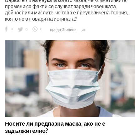
промени са факт и се случват заради човешката
дейност или мислите, че това е преувеличена теория,
която не отговаря на истината?
0
0
0
преди 3 години

Носите ли предпазна маска, ако не е
задължително?