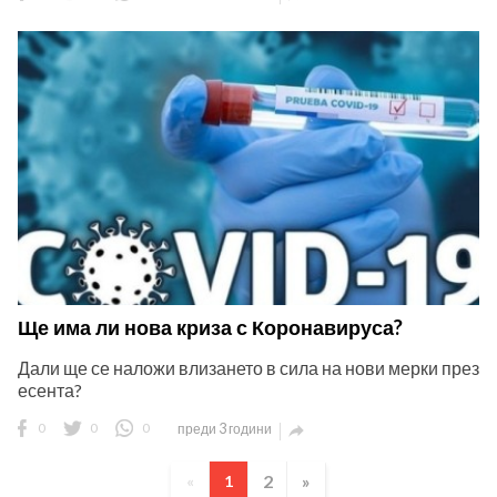
Ще има ли нова криза с Коронавируса?
Дали ще се наложи влизането в сила на нови мерки през
есента?
0
0
0
преди 3 години

2
»
«
1