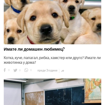
Имате ли домашен любимец?
Котка, куче, папагал, рибка, хамстер или друго? Имате ли
животинка у дома?
0
0
0
преди 3 години
