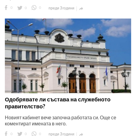
0
0
0
преди 3 години

Одобрявате ли състава на служебното
правителство?
Новият кабинет вече започна работата си. Още се
коментират имената в него.
0
0
0
преди 3 години
