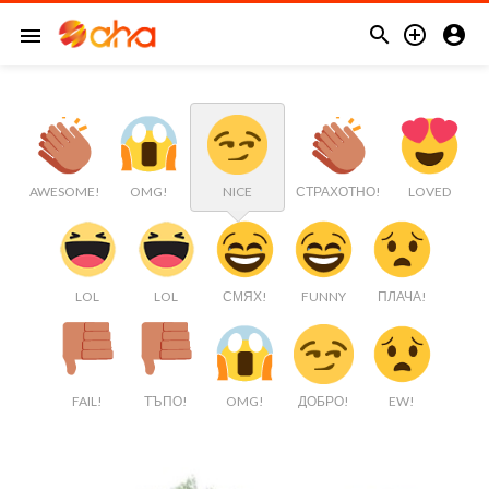



menu
AWESOME!
OMG!
NICE
СТРАХОТНО!
LOVED
LOL
LOL
СМЯХ!
FUNNY
ПЛАЧА!
FAIL!
ТЪПО!
OMG!
ДОБРО!
EW!