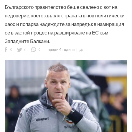
Българското правителство беше свалено с вот на
недоверие, което хвърля страната в нов политически
хаос и попарва надеждите за напредък в намиращия
се в застой процес на разширяване на ЕС към
Западните Балкани.
0
0
0
преди 4 години
