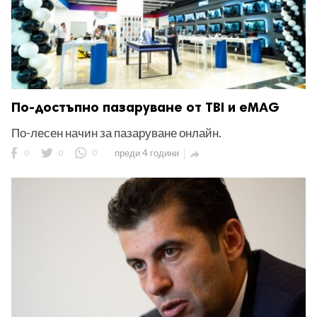
По-достъпно пазаруване от TBI и eMAG
По-лесен начин за пазаруване онлайн.
0
0
0
преди 4 години
