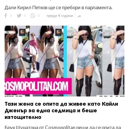
Дали Кирил Петков ще се пребори в парламента.
0
0
0
преди 4 години

Тази жена се опита да живее като Кайли
Дженър за една седмица и беше
изтощително
Брук Шунатона от Cosmopolitan реши да се опита да