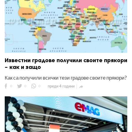
Известни градове получили своите прякори
– как и защо
Как са получили всички тези градове своите прякори?
0
0
0
преди 4 години
