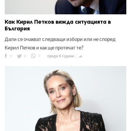
Как Кирил Петков вижда ситуацията в
България
Дали се очакват следващи избори или не според
Кирил Петков и как ще протечат те?
0
0
0
преди 4 години
