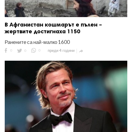
В Афганистан кошмарът е пълен –
жертвите достигнаха 1150
Ранените са най-малко 1600
0
0
0
преди 4 години
