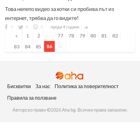
Това нелепо видео за котки си пробива път из
интернет, трябва да го видите!
0
0
0
преди 4 години

«
1
2
...
77
78
79
80
81
82
83
84
85
86
»
Бисквитки
За нас
Политика за поверителност
Правила за ползване
Авторско право ©2026 Aha bg. Всички права запазени.