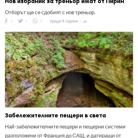
Нов избраник за треньор имат от Пирин
Отборът ще се сдобият с нов треньор.
0
0
0
преди 4 години

Забележителните пещери в света
Най-забележителните пещери и пещерни системи
разположени от Франция до САЩ, и датиращи от