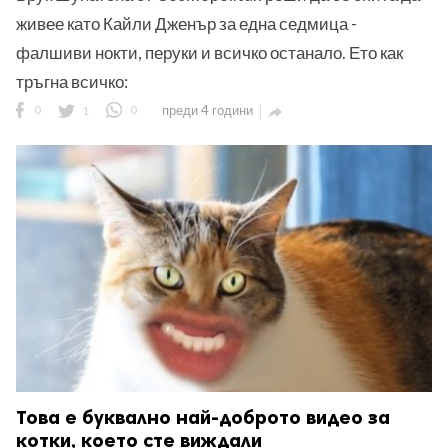
живее като Кайли Дженър за една седмица -
фалшиви нокти, перуки и всичко останало. Ето как
тръгна всичко:
0
1
0
преди 4 години

Това е буквално най-доброто видео за
котки, което сте виждали