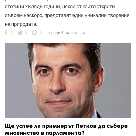
стотици хиляди години, някои от които открити
съвсем наскоро, представят едни уникални творения
на природата.
0
0
0
преди 4 години

Ще успее ли примиерът Петков да събере
мнозинство в парламента?