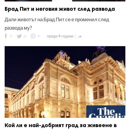
Брад Пит и неговия живот след развода
Дали животът на Брад Пит се е променил след
развода му?
0
0
0
преди 4 години

Кой ли е най-добрият град за живеене в