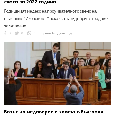
света за 2022 година
Годишният индекс на проучвателното звено на
списание "Икономист" показва най-добрите градове
за живеене
0
0
0
преди 4 години

Вотът на недоверие и хаосът в България