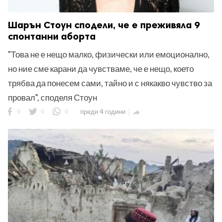
Шарън Стоун сподели, че е преживяла 9
спонтанни аборта
"Това не е нещо малко, физически или емоционално,
но ние сме карани да чувстваме, че е нещо, което
трябва да понесем сами, тайно и с някакво чувство за
провал", споделя Стоун
0
0
0
преди 4 години
