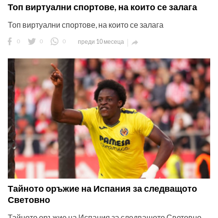
Топ виртуални спортове, на които се залага
Топ виртуални спортове, на които се залага
0
0
0
преди 10 месеца

Тайното оръжие на Испания за следващото
Световно
Тайното оръжие на Испания за следващото Световно