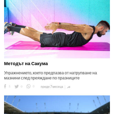
Методът на Сакума
Упражнението, което предпазва от натрупване на
мазнини след преяждане по празниците
1
0
0
преди 7 месеца
