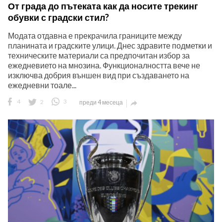
От града до пътеката как да носите трекинг
обувки с градски стил?
Модата отдавна е прекрачила границите между
планината и градските улици. Днес здравите подметки и
техническите материали са предпочитан избор за
ежедневието на мнозина. Функционалността вече не
ност
изключва добрия външен вид при създаването на
ежедневни тоале...
пазени.
4
2
3
преди 4 месеца
