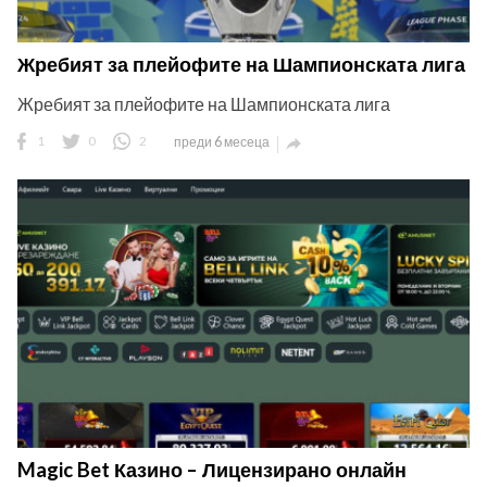
Жребият за плейофите на Шампионската лига
Жребият за плейофите на Шампионската лига
1
0
2
преди 6 месеца

Magic Bet Казино – Лицензирано онлайн