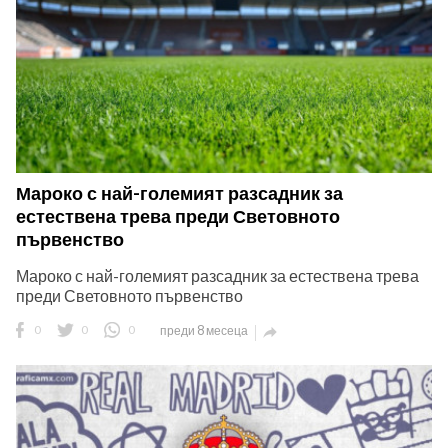
Мароко с най-големият разсадник за
естествена трева преди Световното
първенство
Мароко с най-големият разсадник за естествена трева
преди Световното първенство
0
0
0
преди 8 месеца
