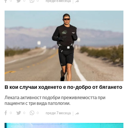
0
0
0
преди 6 месеца

В кои случаи ходенето е по-добро от бягането
Леката активност подобри преживяемостта при
пациенти с три вида патологии.
0
0
0
преди 7 месеца
