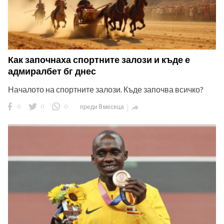
Как започнаха спортните залози и къде е
адмиралбет бг днес
Началото на спортните залози. Къде започва всичко?
0
0
0
преди 8 месеца
