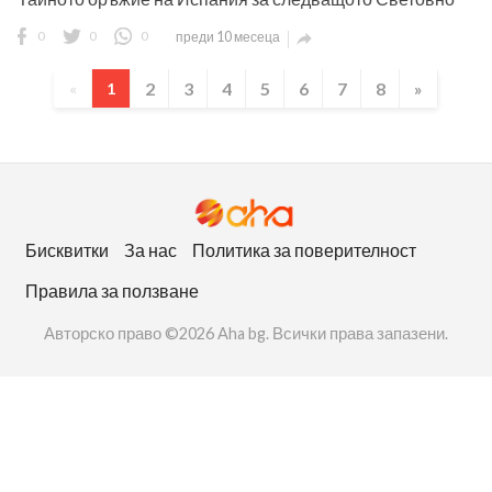
0
0
0
преди 10 месеца

2
3
4
5
6
7
8
»
«
1
Бисквитки
За нас
Политика за поверителност
Правила за ползване
Авторско право ©2026 Aha bg. Всички права запазени.