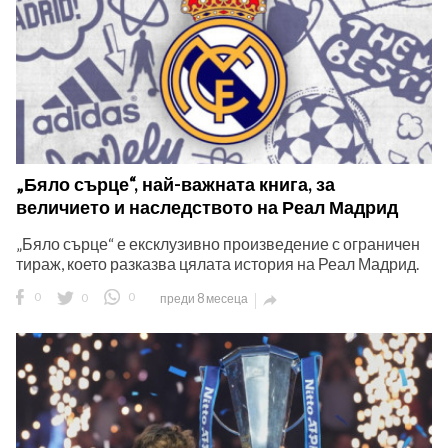
„Бяло сърце“, най-важната книга, за
величието и наследството на Реал Мадрид
„Бяло сърце“ е ексклузивно произведение с ограничен
тираж, което разказва цялата история на Реал Мадрид.
0
0
0
преди 8 месеца
