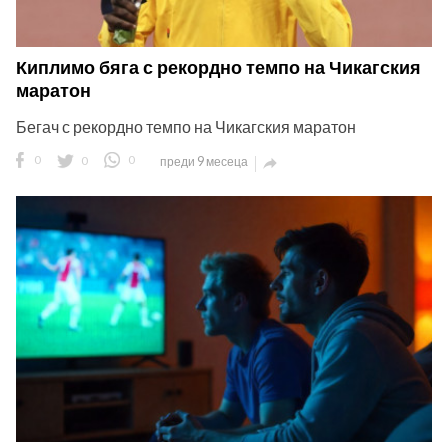
Киплимо бяга с рекордно темпо на Чикагския
маратон
Бегач с рекордно темпо на Чикагския маратон
0
0
0
преди 9 месеца
