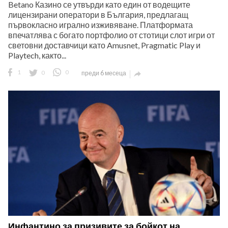
Betano Казино се утвърди като един от водещите
лицензирани оператори в България, предлагащ
първокласно игрално изживяване. Платформата
впечатлява с богато портфолио от стотици слот игри от
световни доставчици като Amusnet, Pragmatic Play и
Playtech, както...
1
0
0
преди 6 месеца

Инфантино за призивите за бойкот на