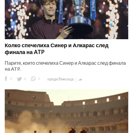
Колко спечелиха Синер и Алкарас след
финала на ATP
Парите, които спечелиха Синер и Алкарас след финала
на ATP.
0
0
0
преди 8 месеца
