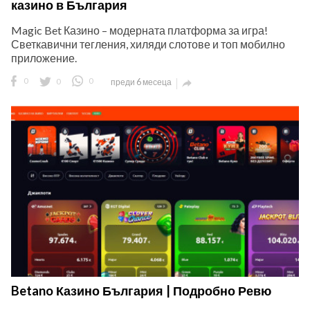
казино в България
Magic Bet Казино – модерната платформа за игра!
Светкавични тегления, хиляди слотове и топ мобилно
приложение.
0
0
0
преди 6 месеца

Betano Казино България | Подробно Ревю