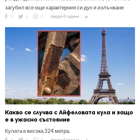
загубил все още характерния си дух и излъчване
0
0
0
преди 4 години

Какво се случва с Айфеловата кула и защо
е в ужасно състояние
Кулата е висока 324 метра.
0
0
0
преди 4 години