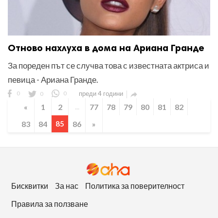
Отново нахлуха в дома на Ариана Гранде
За пореден път се случва това с известната актриса и
певица - Ариана Гранде.
0
0
0
преди 4 години

«
1
2
...
77
78
79
80
81
82
83
84
85
86
»
Бисквитки
За нас
Политика за поверителност
Правила за ползване