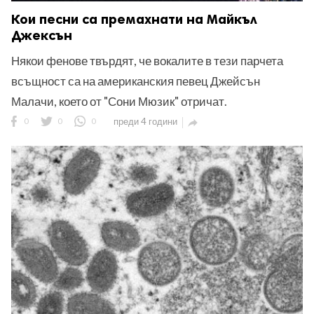
Кои песни са премахнати на Майкъл
Джексън
Някои фенове твърдят, че вокалите в тези парчета
всъщност са на американския певец Джейсън
Малачи, което от "Сони Мюзик" отричат.
0
0
0
преди 4 години
