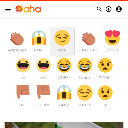



menu
AWESOME!
OMG!
NICE
СТРАХОТНО!
LOVED
LOL
LOL
СМЯХ!
FUNNY
ПЛАЧА!
FAIL!
ТЪПО!
OMG!
ДОБРО!
EW!