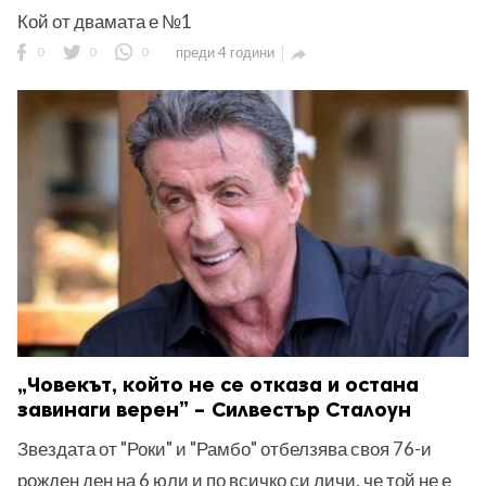
Кой от двамата е №1
0
0
0
преди 4 години

„Човекът, който не се отказа и остана
завинаги верен” – Силвестър Сталоун
Звездата от "Роки" и "Рамбо" отбелзява своя 76-и
рожден ден на 6 юли и по всичко си личи, че той не е