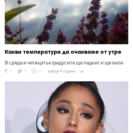
Какви температури да очакваме от утре
В сряда и четвъртък градусите ще паднат и ще вали
0
0
0
преди 4 години
