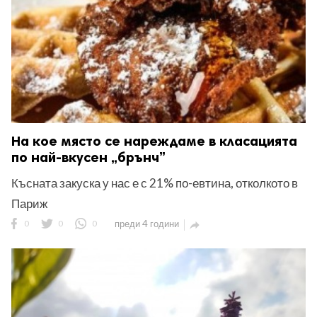
На кое място се нареждаме в класацията
по най-вкусен „брънч”
Късната закуска у нас е с 21% по-евтина, отколкото в
Париж
0
0
0
преди 4 години
