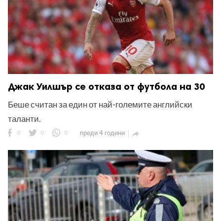
Джак Уилшър се отказа от футбола на 30
Беше считан за един от най-големите английски
таланти.
0
0
0
преди 4 години
