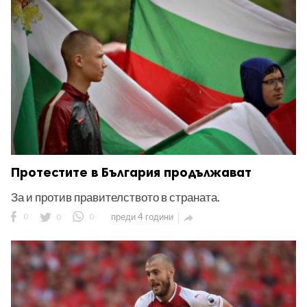
ност
пазени.
Протестите в България продължават
За и против правителството в страната.
0
0
0
преди 4 години
