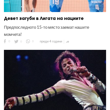
Девет загуби в Лигата на нациите
Предпоследното 15-то място заемат нашите
момчета!
0
0
0
преди 4 години
