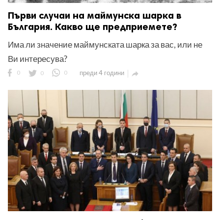
Първи случаи на маймунска шарка в
България. Какво ще предприемете?
Има ли значение маймунската шарка за вас, или не
Ви интересува?
0
0
0
преди 4 години
