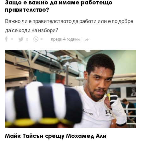
Защо е важно да имаме работещо
правителство?
Важно ли е правителството да работи или е по добре
да се ходи на избори?
0
0
0
преди 4 години

Майк Тайсън срещу Мохамед Али