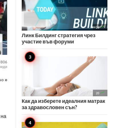

26
Линк Билдинг стратегия чрез
участие във форуми
,806
леди
во е

20
Как да изберете идеалния матрак
за здравословен сън?
 на