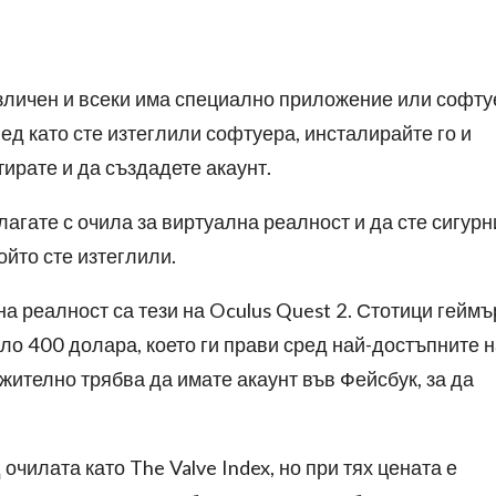
азличен и всеки има специално приложение или софту
ед като сте изтеглили софтуера, инсталирайте го и
ртирате и да създадете акаунт.
агате с очила за виртуална реалност и да сте сигурн
ойто сте изтеглили.
а реалност са тези на Oculus Quest 2. Стотици геймъ
оло 400 долара, което ги прави сред най-достъпните 
жително трябва да имате акаунт във Фейсбук, за да
очилата като The Valve Index, но при тях цената е