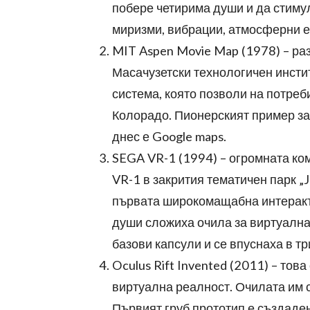
побере четирима души и да стимул
миризми, вибрации, атмосферни е
MIT Aspen Movie Map (1978) – ра
Масачузетски технологичен инстит
система, която позволи на потреб
Колорадо. Пионерският пример за 
днес е Google maps.
SEGA VR-1 (1994) – огромната ко
VR-1 в закрития тематичен парк „J
първата широкомащабна интеракти
души сложиха очила за виртуална
базови капсули и се впуснаха в т
Oculus Rift Invented (2011) – тов
виртуална реалност. Очилата им 
Първият груб прототип е създаден