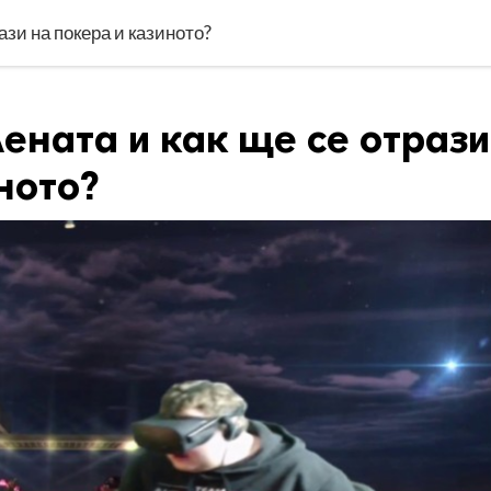
ази на покера и казиното?
ената и как ще се отрази
ното?