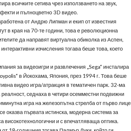
ира всичките сетива чрез използването на звук,
фекти и пълноцветно 3D видео.
зработена от Андрю Липман и екип от известния
ут в края на 70-те години, това е революционна
ителите да направят виртуална обиколка из Аспен,
интерактивни изчисления тогава беше това, което
мпания за видеоигри и развлечения „Sega“ инсталира
oypolis“ в Йокохама, Япония, през 1994 г. Това беше
вна видео игра/атракция в тематичен парк. 32-ма
 реалност, седнаха в четири осемместни подвижни
риминутна игра на железопътна стрелба от първо лице
а се оказва първата истинска, модерна система за
са високотехнологични и с впечатляваща оптика.
 от 18-годишния тогава Палмър Луки, който ги