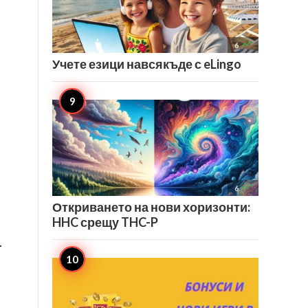

6
Учете езици навсякъде с eLingo

6
Откриването на нови хоризонти:
HHC срещу THC-P
.