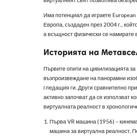
виртуалният свят позволява безпре
Има потенциал да играете European P
Европа, създаден през 2004 г., койт
а всъщност физически се намирате 
Историята на Метавсе
Първите опити на цивилизацията за 
възпроизвеждане на панорамни изоб
гледащия ги. Други сравнително прим
активно започват да се използват к
виртуалната реалност в хронологич
Първа VR машина (1956) – кинема
машина за виртуална реалност. П