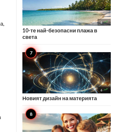

6
а,
10-те най-безопасни плажа в
света

6
Новият дизайн на материята
а