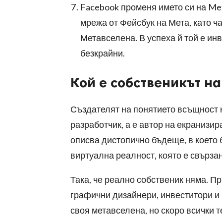
Facebook променя името си на Me
мрежа от Фейсбук на Мета, като ча
Метавселена. В успеха й той е ин
безкрайни.
Кой е собственикът н
Създателят на понятието всъщност 
разработчик, а е автор на екранизир
описва дистопично бъдеще, в което 
виртуална реалност, която е свързан
Така, че реално собственик няма. П
графични дизайнери, инвеститори и 
своя метавселена, но скоро всички т