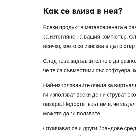
Как се влиза в нея?
Всеки продукт в метавселената е р
за изтегляне на вашия компютър. Сл
всичко, което се изисква е да го ста
След това задължително е да разпол
че те са съвместими със софтуера, к
Най-използваните очила за виртуалн
ги използват всеки ден и струват ок
пазара. Недостатъкът им е, че задъл
можете да ги ползвате.
Отличават се и други брандове сред 