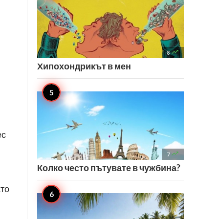

8
Хипохондрикът в мен
ес

7
Колко често пътувате в чужбина?
ато