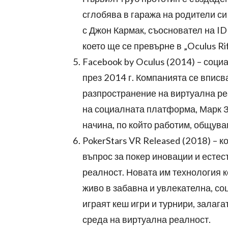
сглобява в гаража на родители си
с Джон Кармак, съосновател на ID
което ще се превърне в „Oculus Rif
Facebook by Oculus (2014) – соци
през 2014 г. Компанията се вписв
разпространение на виртуална ре
на социалната платформа, Марк Зу
начина, по който работим, общува
PokerStars VR Released (2018) – к
въпрос за покер иновации и есте
реалност. Новата им технология к
живо в забавна и увлекателна, со
играят кеш игри и турнири, залага
среда на виртуална реалност.