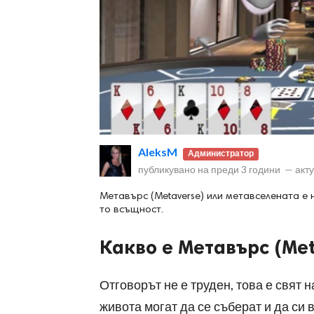
ност
пазени.
AleksM
Администратор
публикувано на
преди 3 години
—
акт
Метавърс (Metaverse) или метавселената е н
то всъщност.
Какво е Метавърс (Met
Отговорът не е труден, това е свят 
живота могат да се съберат и да си