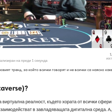
1
изг
уализиран на
преди 1 секунда
овият тренд, за който всички говорят и не всички са наясно как
averse)?
на виртуална реалност, където хората от всички сфери
 взаимодействат в завладяващата дигитална среда. А,