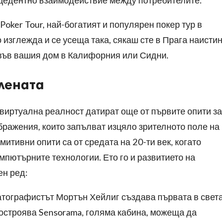
цедентно взаимодействие между потребителите.
oker Tour, най-богатият и популярен покер тур в
о изглежда и се усеща така, сякаш сте в Прага наистин
във вашия дом в Калифорния или Сидни.
лената
виртуална реалност датират още от първите опити за
ражения, които запълват изцяло зрителното поле на
итивни опити са от средата на 20-ти век, когато
омпютърните технологии. Ето го и развитието на
ен ред:
тографистът Мортън Хейлиг създава първата в свет
остроява Sensorama, голяма кабина, можеща да