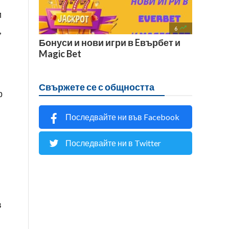
и

,
6
Бонуси и нови игри в Eвърбет и
Magic Bet
Свържете се с общността
р
Последвайте ни във Facebook
Последвайте ни в Twitter
в