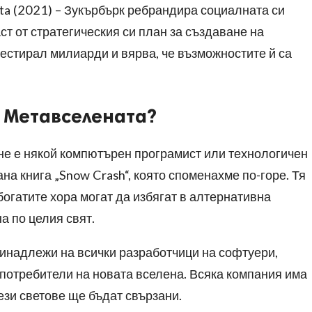
ta (2021) – Зукърбърк ребрандира социалната си
ст от стратегическия си план за създаване на
вестирал милиарди и вярва, че възможностите й са
а Метавселената?
не е някой компютърен програмист или технологичен
ана книга „Snow Crash“, която споменахме по-горе. Тя
богатите хора могат да избягат в алтернативна
а по целия свят.
ринадлежи на всички разработчици на софтуери,
потребители на новата вселена. Всяка компания има
ези светове ще бъдат свързани.