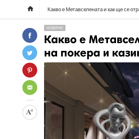

Какво е Метавселената и как ще се отр
НОВИНИ
Какво е Метавсел
на покера и кази