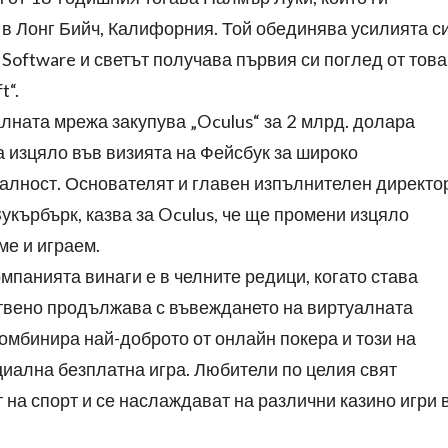
 в Лонг Бийч, Калифорния. Той обединява усилията с
 Software и светът получава първия си поглед от това
t“.
алната мрежа закупува „Oculus“ за 2 млрд. долара
а изцяло във визията на Фейсбук за широко
алност. Основателят и главен изпълнителен директо
кърбърк, казва за Oculus, че ще промени изцяло
ме и играем.
омпанията винаги е в челните редици, когато става
ствено продължава с въвеждането на виртуалната
омбинира най-доброто от онлайн покера и този на
циална безплатна игра. Любители по целия свят
т на спорт и се наслаждават на различни казино игри 