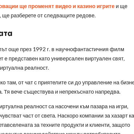
овации ще променят видео и казино игрите
и ще
, ще разберете от следващите редове.
ата
 път още през 1992 г. в научнофантастичния филм
ет е представен като универсален виртуален свят,
виртуална реалност.
о там, от чат с приятелите си до управление на бизн
на. Тя вече съществува и непрекъснато напредва.
иртуална реалност са насочени към пазара на игри,
увстват част от света. Наскоро компании за хазарт к
етавселената за техните продукти и клиенти, защото