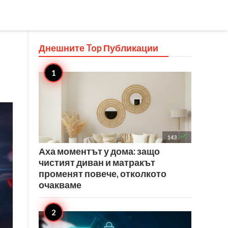
Днешните Top
Публикации

143
Аха моментът у дома: защо
чистият диван и матракът
променят повече, отколкото
очакваме