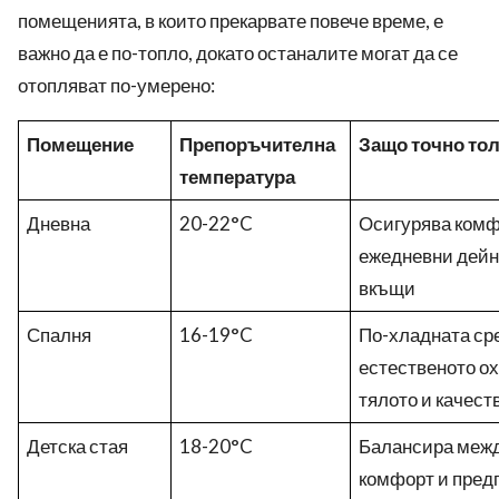
помещенията, в които прекарвате повече време, е
важно да е по-топло, докато останалите могат да се
отопляват по-умерено:
Помещение
Препоръчителна
Защо точно то
температура
Дневна
20-22°C
Осигурява комф
ежедневни дейно
вкъщи
Спалня
16-19°C
По-хладната ср
естественото о
тялото и качест
Детска стая
18-20°C
Балансира межд
комфорт и пред