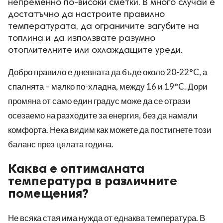
непременно по-високи сметки. В много случаи е
достатъчно да настроите правилно
температурата, да ограничите загубите на
топлина и да използвате разумно
отоплителните или охлаждащите уреди.
Добро правило е дневната да бъде около 20-22°C, а
спалнята – малко по-хладна, между 16 и 19°C. Дори
промяна от само един градус може да се отрази
осезаемо на разходите за енергия, без да намали
комфорта. Нека видим как можете да постигнете този
баланс през цялата година.
Каква е оптималната
температура в различните
помещения?
Не всяка стая има нужда от еднаква температура. В