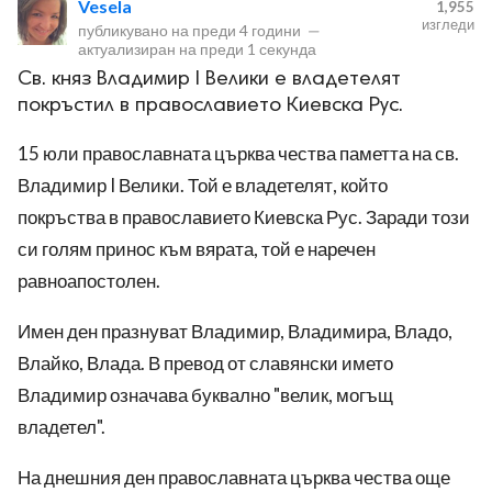
Vesela
1,955
изгледи
публикувано на
преди 4 години
—
актуализиран на
преди 1 секунда
Св. княз Владимир I Велики е владетелят
покръстил в православието Киевска Рус.
15 юли православната църква чества паметта на св.
ност
Владимир I Велики. Той е владетелят, който
покръства в православието Киевска Рус. Заради този
пазени.
си голям принос към вярата, той е наречен
равноапостолен.
Имен ден празнуват Владимир, Владимира, Владо,
Влайко, Влада. В превод от славянски името
Владимир означава буквално "велик, могъщ
владетел".
На днешния ден православната църква чества още