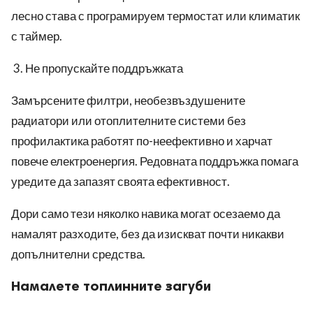
лесно става с програмируем термостат или климатик
с таймер.
Не пропускайте поддръжката
Замърсените филтри, необезвъздушените
радиатори или отоплителните системи без
профилактика работят по-неефективно и харчат
повече електроенергия. Редовната поддръжка помага
уредите да запазят своята ефективност.
Дори само тези няколко навика могат осезаемо да
намалят разходите, без да изискват почти никакви
допълнителни средства.
Намалете топлинните загуби