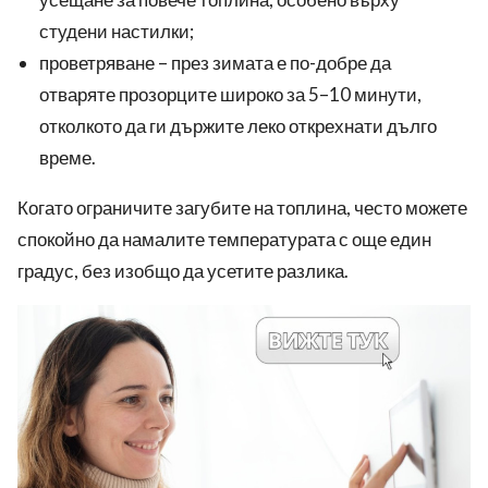
студени настилки;
проветряване – през зимата е по-добре да
отваряте прозорците широко за 5–10 минути,
отколкото да ги държите леко открехнати дълго
време.
Когато ограничите загубите на топлина, често можете
спокойно да намалите температурата с още един
градус, без изобщо да усетите разлика.