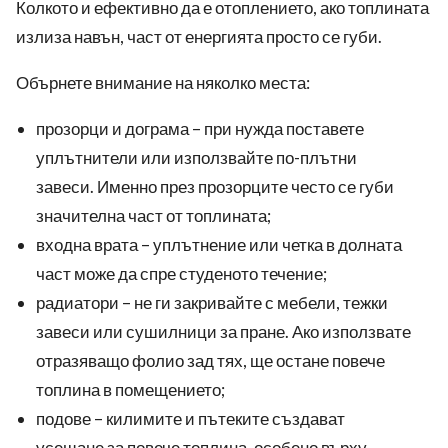
Колкото и ефективно да е отоплението, ако топлината
излиза навън, част от енергията просто се губи.
Обърнете внимание на няколко места:
прозорци и дограма – при нужда поставете
уплътнители или използвайте по-плътни
завеси. Именно през прозорците често се губи
значителна част от топлината;
входна врата – уплътнение или четка в долната
част може да спре студеното течение;
радиатори – не ги закривайте с мебели, тежки
завеси или сушилници за пране. Ако използвате
отразяващо фолио зад тях, ще остане повече
топлина в помещението;
подове – килимите и пътеките създават
усещане за повече топлина, особено върху