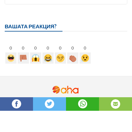
ВАШАТА РЕАКЦИЯ?
0
0
0
0
0
0
0
Бисквитки
За нас
Политика за поверителност
Правила за ползване
Авторско право ©2026 Aha bg. Всички права запазени.