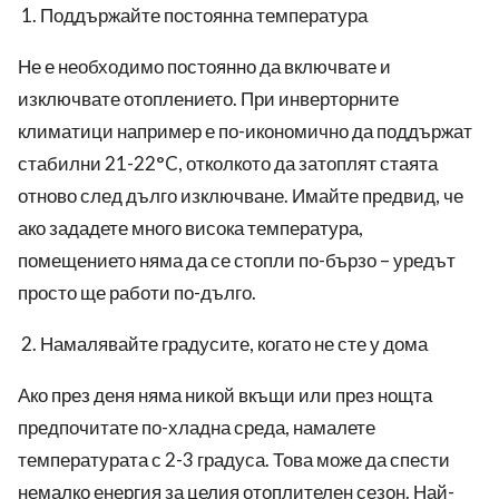
Поддържайте постоянна температура
Не е необходимо постоянно да включвате и
изключвате отоплението. При инверторните
климатици например е по-икономично да поддържат
стабилни 21-22°C, отколкото да затоплят стаята
отново след дълго изключване. Имайте предвид, че
ако зададете много висока температура,
помещението няма да се стопли по-бързо – уредът
просто ще работи по-дълго.
Намалявайте градусите, когато не сте у дома
Ако през деня няма никой вкъщи или през нощта
предпочитате по-хладна среда, намалете
температурата с 2-3 градуса. Това може да спести
немалко енергия за целия отоплителен сезон. Най-