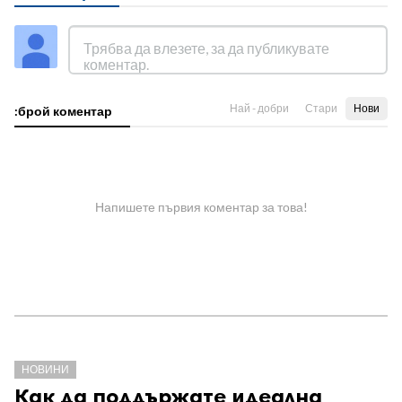
Най - добри
Стари
Нови
:брой коментар
Напишете първия коментар за това!
НОВИНИ
Как да поддържате идеална