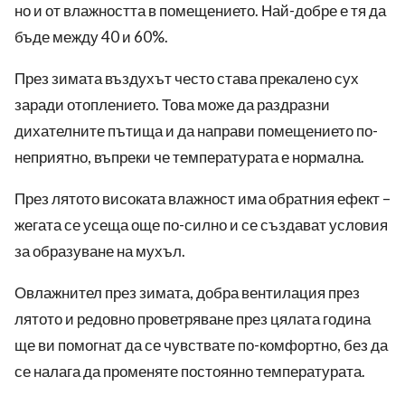
но и от влажността в помещението. Най-добре е тя да
бъде между 40 и 60%.
През зимата въздухът често става прекалено сух
заради отоплението. Това може да раздразни
дихателните пътища и да направи помещението по-
неприятно, въпреки че температурата е нормална.
През лятото високата влажност има обратния ефект –
жегата се усеща още по-силно и се създават условия
за образуване на мухъл.
Овлажнител през зимата, добра вентилация през
лятото и редовно проветряване през цялата година
ще ви помогнат да се чувствате по-комфортно, без да
се налага да променяте постоянно температурата.