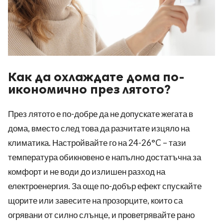
Как да охлаждате дома по-
икономично през лятото?
През лятото е по-добре да не допускате жегата в
дома, вместо след това да разчитате изцяло на
климатика. Настройвайте го на 24-26°C – тази
температура обикновено е напълно достатъчна за
комфорт и не води до излишен разход на
електроенергия. За още по-добър ефект спускайте
щорите или завесите на прозорците, които са
огрявани от силно слънце, и проветрявайте рано