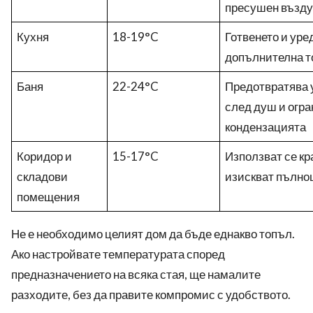
пресушен възду
Кухня
18-19°C
Готвенето и уре
допълнителна т
Баня
22-24°C
Предотвратява 
след душ и огр
кондензацията
Коридор и
15-17°C
Използват се кр
складови
изискват пълно
помещения
Не е необходимо целият дом да бъде еднакво топъл.
Ако настройвате температурата според
предназначението на всяка стая, ще намалите
разходите, без да правите компромис с удобството.