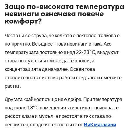
Защо по-високата температура
невинаги означава повече
комфорт?
Често ни се струва, че колкото е по-топло, толкова е
по-приятно. Всъщност това невинаги е така. Ако
температурата постоянно е над 22-23°C, въздухът
става по-сух, сънят може да се влоши, а
концентрацията да намалее. Освен това
отоплителната система работи по-дълго и сметките
растат.
Другата крайност също не е добра. При температура
под около 18°C помещенията изстиват, появява се
риск от влага и мухъл, а престоят в тях става по-
неприятен, споделят експертите от
ВиК магазини