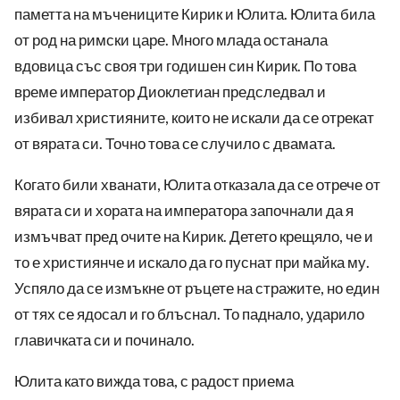
паметта на мъчениците Кирик и Юлита. Юлита била
от род на римски царе. Много млада останала
вдовица със своя три годишен син Кирик. По това
време император Диоклетиан предследвал и
избивал християните, които не искали да се отрекат
от вярата си. Точно това се случило с двамата.
Когато били хванати, Юлита отказала да се отрече от
вярата си и хората на императора започнали да я
измъчват пред очите на Кирик. Детето крещяло, че и
то е християнче и искало да го пуснат при майка му.
Успяло да се измъкне от ръцете на стражите, но един
от тях се ядосал и го блъснал. То паднало, ударило
главичката си и починало.
Юлита като вижда това, с радост приема