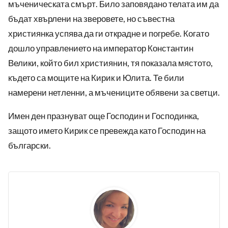
мъченическата смърт. Било заповядано телата им да
бъдат хвърлени на зверовете, но съвестна
християнка успява да ги открадне и погребе. Когато
дошло управлението на император Константин
Велики, който бил християнин, тя показала мястото,
където са мощите на Кирик и Юлита. Те били
намерени нетленни, а мъчениците обявени за светци.
Имен ден празнуват още Господин и Господинка,
защото името Кирик се превежда като Господин на
български.