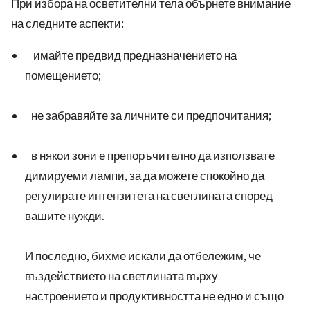
При избора на осветителни тела обърнете внимание
на следните аспекти:
имайте предвид предназначението на
помещението;
не забравяйте за личните си предпочитания;
в някои зони е препоръчително да използвате
димируеми лампи, за да можете спокойно да
регулирате интензитета на светлината според
вашите нужди.
И последно, бихме искали да отбележим, че
въздействието на светлината върху
настроението и продуктивността не едно и също