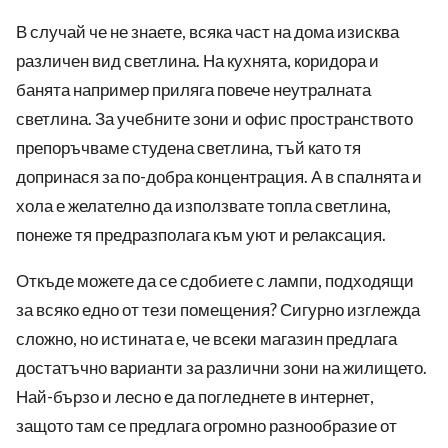
В случай че не знаете, всяка част на дома изисква
различен вид светлина. На кухнята, коридора и
банята например приляга повече неутралната
светлина. За учебните зони и офис пространството
препоръчваме студена светлина, тъй като тя
допринася за по-добра концентрация. А в спалнята и
хола е желателно да използвате топла светлина,
понеже тя предразполага към уют и релаксация.
Откъде можете да се сдобиете с лампи, подходящи
за всяко едно от тези помещения? Сигурно изглежда
сложно, но истината е, че всеки магазин предлага
достатъчно варианти за различни зони на жилището.
Най-бързо и лесно е да погледнете в интернет,
защото там се предлага огромно разнообразие от