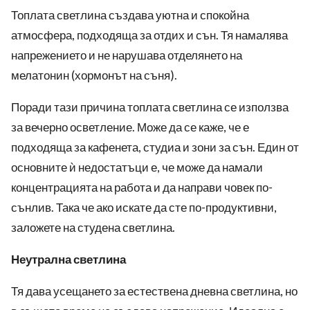
Топлата светлина създава уютна и спокойна
атмосфера, подходяща за отдих и сън. Тя намалява
напрежението и не нарушава отделянето на
мелатонин (хормонът на съня).
Поради тази причина топлата светлина се използва
за вечерно осветление. Може да се каже, че е
подходяща за кафенета, студиа и зони за сън. Един от
основните ѝ недостатъци е, че може да намали
концентрацията на работа и да направи човек по-
сънлив. Така че ако искате да сте по-продуктивни,
заложете на студена светлина.
Неутрална светлина
Тя дава усещането за естествена дневна светлина, но