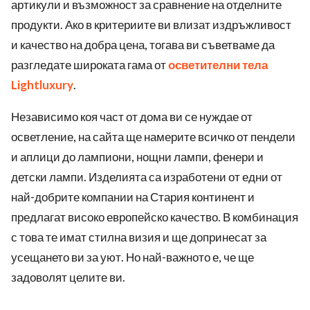
артикули и възможност за сравнение на отделните
продукти. Ако в критериите ви влизат издръжливост
и качество на добра цена, тогава ви съветваме да
разгледате широката гама от
осветителни тела
Lightluxury
.
Независимо коя част от дома ви се нуждае от
осветление, на сайта ще намерите всичко от пендели
и аплици до лампиони, нощни лампи, фенери и
детски лампи. Изделията са изработени от едни от
най-добрите компании на Стария континент и
предлагат високо европейско качество. В комбинация
с това те имат стилна визия и ще допринесат за
усещането ви за уют. Но най-важното е, че ще
задоволят целите ви.