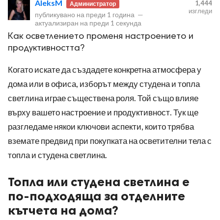
AleksM
1,444
Администратор
изгледи
публикувано на
преди 1 година
—
актуализиран на
преди 1 секунда
Как осветлението променя настроението и
продуктивността?
Когато искате да създадете конкретна атмосфера у
ност
дома или в офиса, изборът между студена и топла
пазени.
светлина играе съществена роля. Той също влияе
върху вашето настроение и продуктивност. Тук ще
разгледаме някои ключови аспекти, които трябва
вземате предвид при покупката на осветителни тела с
топла и студена светлина.
Топла или студена светлина е
по-подходяща за отделните
кътчета на дома?