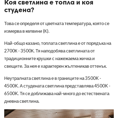
Коя светлина е топла и коя
студена?
Това се определя от цветната температура, която се
измерва в келвини (К).
Най-общо казано, топлата светлина е от порядъка на
2700К - 3500К. Тя наподобява светлината от
традиционните крушки с нажежаема жичка и
свещите. За нея е характерен жълтеникав оттенък.
Неутралната светлина е в границите на 3500K -
4500K. А студената светлина представлява 4500K -
6500K. Тя се доближава най-много до естествената
дневна светлина.