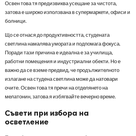
Освен това тя предизвиква усещане за чистота,
затова е широко използвана в супермаркети, офиси и
болници.
Що се отнася до продуктивността, студената
светлина намалява умората и подпомага фокуса.
Поради тази причина е идеална е за училища,
работни помещения и индустриални обекти. Но е
важно да се вземе предвид, че продължителното
излагане на студена светлина може да натовари
очите. Освен това тя пречи на отделянето на
мелатонин, затова я избягвайте вечерно време.
Съвети при избора на
осветление