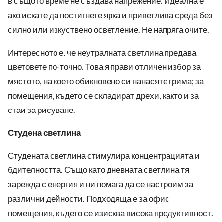
в същото време не създава напрежение. Идеална е
ако искате да постигнете ярка и приветлива среда без
силно или изкуствено осветление. Не напряга очите.
Интересното е, че неутралната светлина предава
цветовете по-точно. Това я прави отличен избор за
мястото, на което обикновено си нанасяте грима; за
помещения, където се складират дрехи, както и за
стаи за рисуване.
Студена светлина
Студената светлина стимулира концентрацията и
бдителността. Също като дневната светлина тя
зарежда с енергия и ни помага да се настроим за
различни дейности. Подходяща е за офис
помещения, където се изисква висока продуктивност.