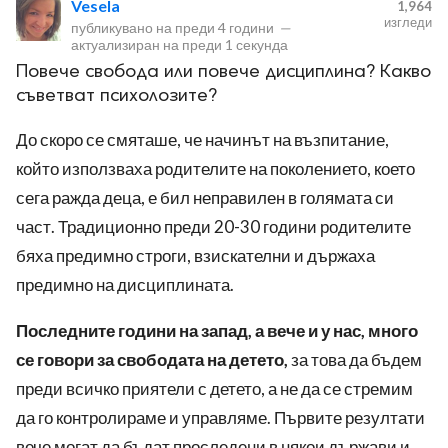
Vesela
1,964
изгледи
публикувано на
преди 4 години
—
актуализиран на
преди 1 секунда
Повече свобода или повече дисциплина? Какво
съветват психолозите?
До скоро се смяташе, че начинът на възпитание,
ност
който използваха родителите на поколението, което
сега ражда деца, е бил неправилен в голямата си
пазени.
част. Традиционно преди 20-30 години родителите
бяха предимно строги, взискателни и държаха
предимно на дисциплината.
Последните години на запад, а вече и у нас, много
се говори за свободата на детето,
за това да бъдем
преди всичко приятели с детето, а не да се стремим
да го контролираме и управляме. Първите резултати
вече могат да бъдат проследени в някои държави и