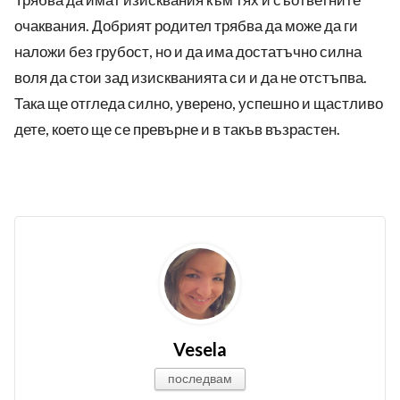
очаквания. Добрият родител трябва да може да ги
наложи без грубост, но и да има достатъчно силна
воля да стои зад изискванията си и да не отстъпва.
Така ще отгледа силно, уверено, успешно и щастливо
дете, което ще се превърне и в такъв възрастен.
Vesela
последвам