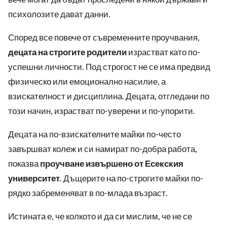
психолозите дават данни.
Според все повече от съвременните проучвания,
децата на строгите родители
израстват като по-
успешни личности. Под строгост не се има предвид
физическо или емоционално насилие, а
взискателност и дисциплина. Децата, отгледани по
този начин, израстват по-уверени и по-упорити.
Децата на по-взискателните майки по-често
завършват колеж и си намират по-добра работа,
показва
проучване извършено от Есекския
университет
. Дъщерите на по-строгите майки по-
рядко забременяват в по-млада възраст.
Истината е, че колкото и да си мислим, че не се