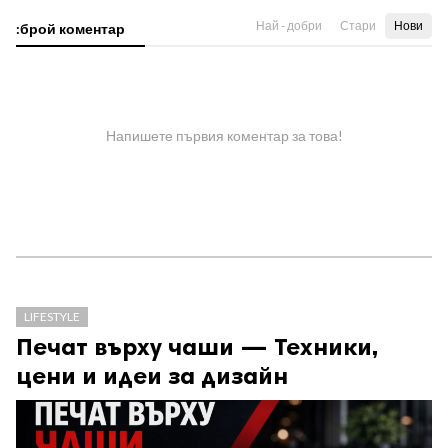
Най - добри
Стари
Нови
:брой коментар
Напишете първия коментар за това!
LIFESTYLE
Печат върху чаши — Техники,
цени и идеи за дизайн