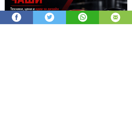
AleksM
508
Администратор
изгледи
публикувано на
преди 2 месеца
—
актуализиран на
преди 2 минути
Печатът върху чаши е един от най-
ефективните и дълготрайни начини за
брандиране, защото превръща ежедневен
предмет в постоянен носител на твоята марка.
1. Какво представлява печатът 
върху чаши и защо е толкова 