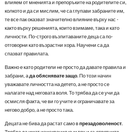
влияем от мненията и препоръките на родителите си,
колкото и да си мислим, че са глупави забраните им,
те все пак оказват значително влияние върху нас -
както върху решенията, които взимаме, така и като
личности. По-строго възпитаваните деца са по-
отговорни като възрастни хора. Научени са да
спазват правилата.
Важно е като родители не просто да давате правила и
забрани, а
да обяснявате защо
. По този начин
уважавате личността на детето, а не просто се
налагате над неговата воля. То трябва да се учи да
осмисля факта, че ви го учите и ограничавате за
негово добро, а не просто така.
Децата не бива да растат само в
презадоволеност
.
Трябва да имат изисквания към тях и съответните