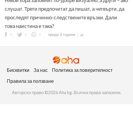
Някои хора запомнят по-добре визуално, а други – ако
слушат. Трети предпочитат да пишат, а четвърти, да
проследят причинно-следствените връзки. Дали
това наистина е така?
0
0
0
преди 3 години

ност
пазени.
Бисквитки
За нас
Политика за поверителност
Правила за ползване
Авторско право ©2026 Aha bg. Всички права запазени.