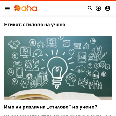



menu
Етикет:
стилове на учене
Има ли различни „стилове“ на учене?