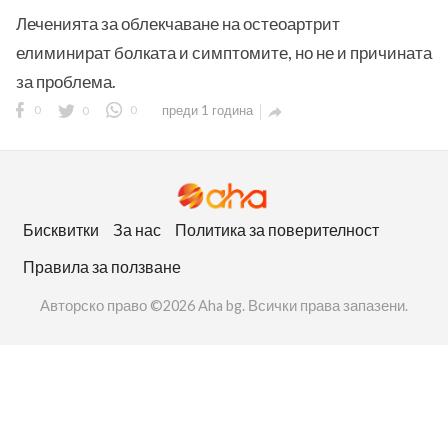
Леченията за облекчаване на остеоартрит
елиминират болката и симптомите, но не и причината
за проблема.
0
0
0
преди 1 година

ност
пазени.
Бисквитки
За нас
Политика за поверителност
Правила за ползване
Авторско право ©2026 Aha bg. Всички права запазени.