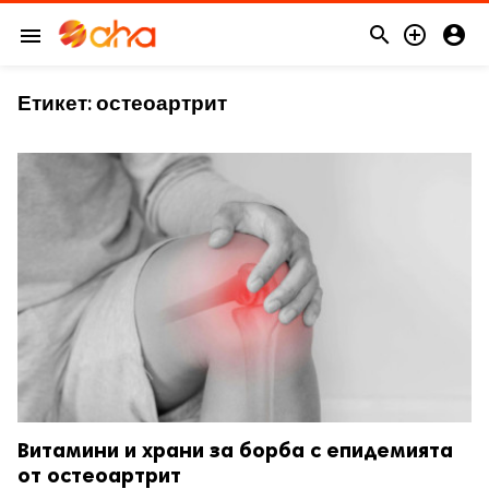



menu
Етикет:
остеоартрит
Витамини и храни за борба с епидемията
от остеоартрит