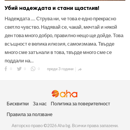
Убий надеждата и стани щастлив!
Надеждата .... Струва ни, че това е едно прекрасно
светло чувство. Надявай се, чакай, мечтай и някой
ден това много добро, правилно нещо ще дойде. Това
всъщност е велика илюзия, самоизмама. Твърде
много сме затънали в това, твърде много сме се
поддали на...
0
0
0
преди 3 години

Бисквитки
За нас
Политика за поверителност
Правила за ползване
Авторско право ©2026 Aha bg. Всички права запазени.