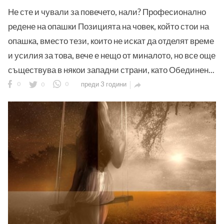
Не сте и чували за повечето, нали? Професионално
редене на опашки Позицията на човек, който стои на
опашка, вместо тези, които не искат да отделят време
и усилия за това, вече е нещо от миналото, но все още
съществува в някои западни страни, като Обединен...
ност
0
0
0
преди 3 години

пазени.