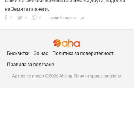
Сами ли сме във вселената и има ли други, подобни
на Земята планети.
0
0
0
преди 3 години

ност
Бисквитки
За нас
Политика за поверителност
пазени.
Правила за ползване
Авторско право ©2026 Aha bg. Всички права запазени.