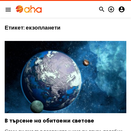



menu
Етикет:
екзопланети
В търсене на обитаеми светове