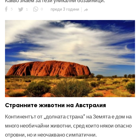
Какво знаем за тези уникални бозайници.
5
1
0
преди 3 години

ност
пазени.
Странните животни на Австралия
Континентът от „долната страна“ на Земята е дом на
много необичайни животни, сред които някои опасно
отровни, но и неочаквано симпатични.