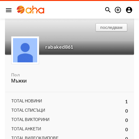



menu
последвам
rabaked861
Пол
Мъжки
TOTAL НОВИНИ
1
TOTAL СПИСЪЦИ
0
TOTAL ВИКТОРИНИ
0
TOTAL АНКЕТИ
0
TOTAL ВИДЕОКЛИПОВЕ
0