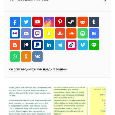
ност
пазени.
се присъединиха към преди 3 години