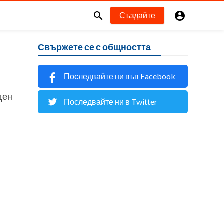


Създайте
Свържете се с общността
Последвайте ни във Facebook
ден
Последвайте ни в Twitter