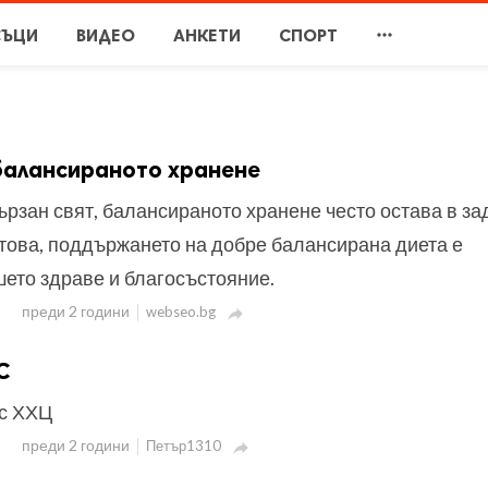

СЪЦИ
ВИДЕО
АНКЕТИ
СПОРТ
балансираното хранене
рзан свят, балансираното хранене често остава в за
 това, поддържането на добре балансирана диета е
ето здраве и благосъстояние.
преди 2 години
webseo.bg

C
с ХХЦ
преди 2 години
Петър1310
