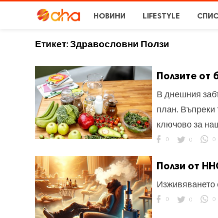
НОВИНИ
LIFESTYLE
СПИ
Етикет:
Здравословни Ползи
Ползите от 
В днешния забъ
план. Въпреки
ключово за наш
0
0
0
Ползи от HH
Изживяването 
0
0
0