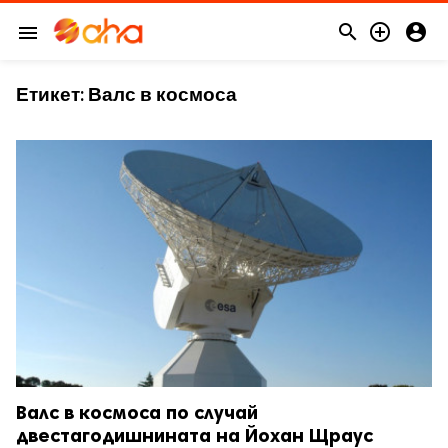



menu
Етикет:
Валс в космоса
Валс в космоса по случай
двестагодишнината на Йохан Щраус