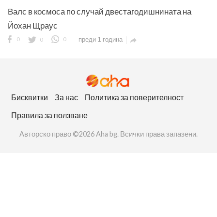
Валс в космоса по случай двестагодишнината на
Йохан Щраус
0
0
0
преди 1 година

ност
пазени.
Бисквитки
За нас
Политика за поверителност
Правила за ползване
Авторско право ©2026 Aha bg. Всички права запазени.