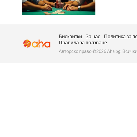
Бисквитки
За нас
Политика за п
Правила за ползване
ност
Авторско право ©2026 Aha bg. Всички
пазени.