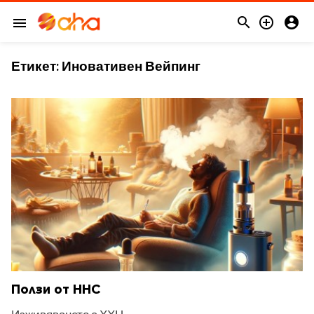



menu
Етикет:
Иновативен Вейпинг
Ползи от HHC