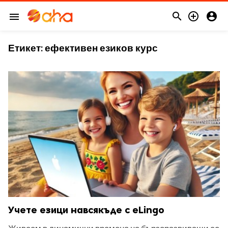



menu
Етикет:
ефективен езиков курс
Учете езици навсякъде с eLingo