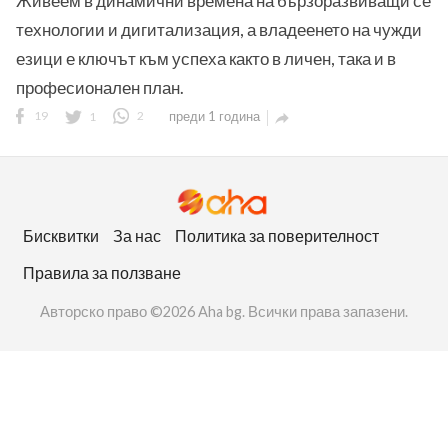
Живеем в динамични времена на бързоразвиващи се
технологии и дигитализация, а владеенето на чужди
езици е ключът към успеха както в личен, така и в
професионален план.
19
1
2
преди 1 година

ност
пазени.
Бисквитки
За нас
Политика за поверителност
Правила за ползване
Авторско право ©2026 Aha bg. Всички права запазени.