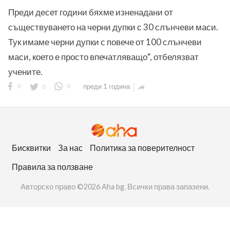
Преди десет години бяхме изненадани от
съществуването на черни дупки с 30 слънчеви маси.
Тук имаме черни дупки с повече от 100 слънчеви
маси, което е просто впечатляващо“, отбелязват
учените.
ност
0
0
0
преди 1 година

пазени.
Бисквитки
За нас
Политика за поверителност
Правила за ползване
Авторско право ©2026 Aha bg. Всички права запазени.